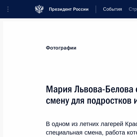
Президент России
События
Стр
Президент
Администрация
Государ
Новости
Сведения об Администрации 
Фотографии
Показа
Мария Львова-Белова 
смену для подростков 
7 августа 2022 года, воскресе
Мария Львова-Белова открыла пер
подростков из ДНР и России
В одном из летних лагерей Кра
специальная смена, работа ко
7 августа 2022 года, 19:00
Краснодарский край