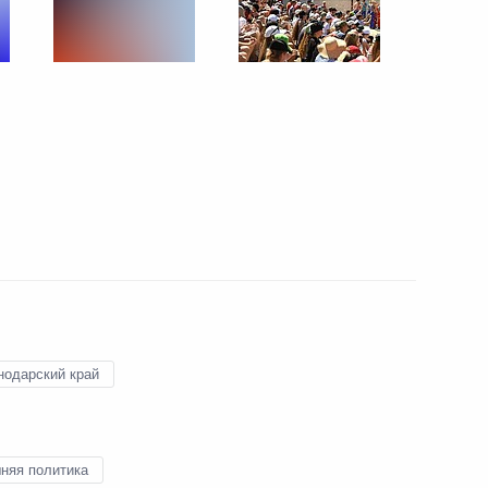
лодёжный форум «iВолга»
9
я Президиума Госсовета
оссии
нодарский край
нбасс с гуманитарной
5
няя политика