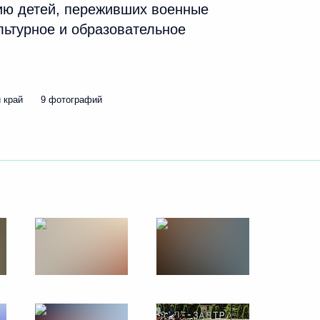
ию детей, переживших военные
ультурное и образовательное
Р и ДНР
18
 край
9 фотографий
отовке Президиума Госсовета
оссии