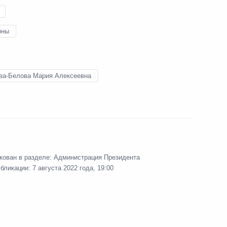
оны
отовке заседания Госсовета
повышения
ва-Белова Мария Алексеевна
кован в разделе:
Администрация Президента
гражданства
убликации:
7 августа 2022 года, 19:00