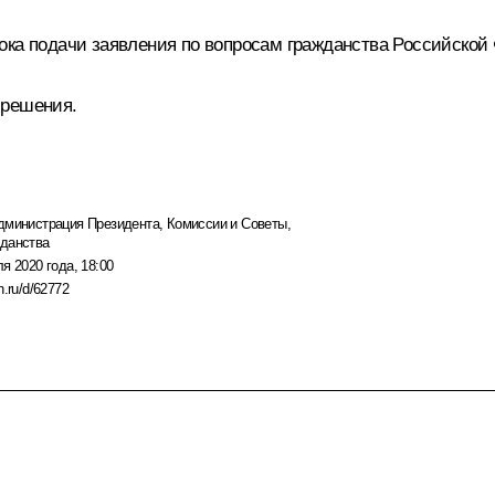
ока подачи заявления по вопросам гражданства Российско
 решения.
дминистрация Президента
,
Комиссии и Советы
,
жданства
я 2020 года, 18:00
n.ru/d/62772