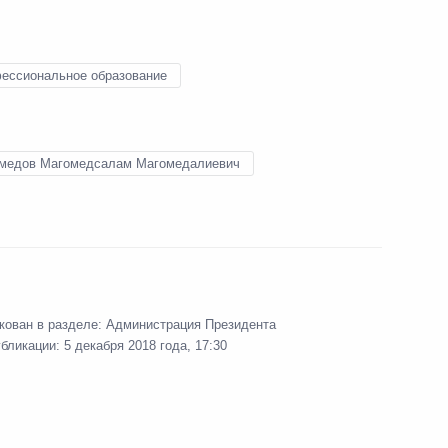
организована экскурсия
ессиональное образование
медов Магомедсалам Магомедалиевич
осслужбы и резерва
кован в разделе:
Администрация Президента
убликации:
5 декабря 2018 года, 17:30
чей группы
финансовым операциям