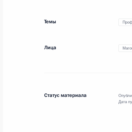
нападения на учебное заведение, 
по Москве
15 декабря 2018 года, 19:00
Темы
Проф
14 декабря 2018 года, пятница
Лица
Маго
Заседание Комиссии по вопросам г
управленческих кадров
14 декабря 2018 года, 19:00
Москва
Статус материала
Опубли
Дата п
13 декабря 2018 года, четверг
Заседание межведомственной рабо
по противодействию незаконным 