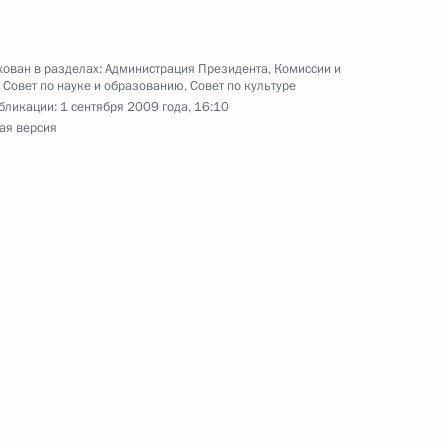
ы
ован в разделах:
Администрация Президента
,
Комиссии и
,
Совет по науке и образованию
,
Совет по культуре
бликации:
1 сентября 2009 года, 16:10
ая версия
твенном положении и доходах
должностных лиц
и членов их семей за период
ря 2008 года
страции Президента
1