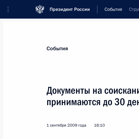
Президент России
События
Стру
Президент
Администрация
Государст
Новости
Сведения об Администрации П
События
Показа
Документы на соискан
принимаются до 30 де
15 октября 2009 года, четверг
Дмитрий Медведев произвёл реорг
Администрации Президента
1 сентября 2009 года
16:10
15 октября 2009 года, 13:00