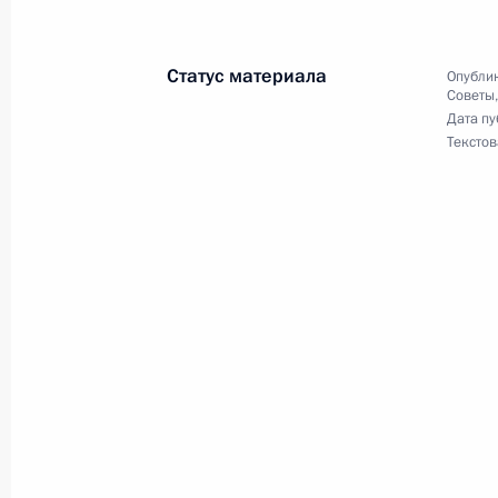
и развития государственной служб
16 апреля 2009 года, 15:00
Статус материала
Опублик
Советы
Дата пу
9 апреля 2009 года, четверг
Текстов
Опубликованы сведения об имущес
руководящего состава и основных 
Администрации Президента России 
с 1 января 2008 года по 31 декаб
9 апреля 2009 года, 12:30
16 декабря 2008 года, вторник
Совещание с руководством Админи