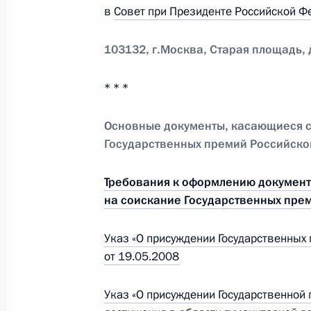
в
Совет при Президенте Российской Фе
21 сентября 2009 года, понедельн
Комментарий Руководителя Админи
103132, г.Москва, Старая площадь, д
Нарышкина
* * *
21 сентября 2009 года, 12:00
Москва
Основные документы, касающиеся с
Государственных премий Российско
Рабочая встреча с Руководителем 
Сергеем Нарышкиным
Требования к оформлению документ
21 сентября 2009 года, 11:30
Москва
на соискание Государственных пре
Указ «О присуждении Государственны
Утверждён порядок проверки сведе
от 19.05.2008
и руководителей госкорпораций
Указ «О присуждении Государственно
21 сентября 2009 года, 11:00
Москва