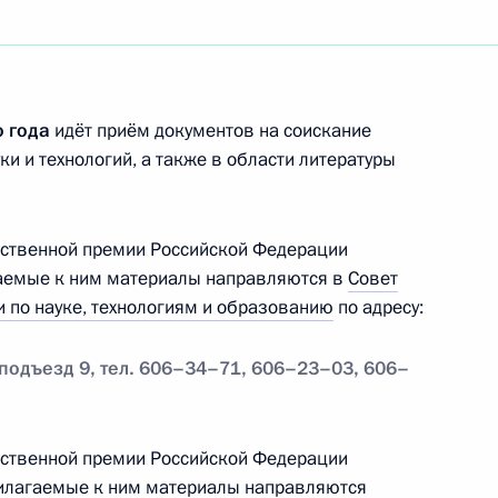
о года
идёт приём документов на соискание
о вопросам реформирования
ки и технологий, а также в области литературы
ы
рственной премии Российской Федерации
агаемые к ним материалы направляются в
Совет
 по науке, технологиям и образованию
по адресу:
а соискание премии
, подъезд 9, тел. 606–34–71, 606–23–03, 606–
 2009 год
рственной премии Российской Федерации
прилагаемые к ним материалы направляются