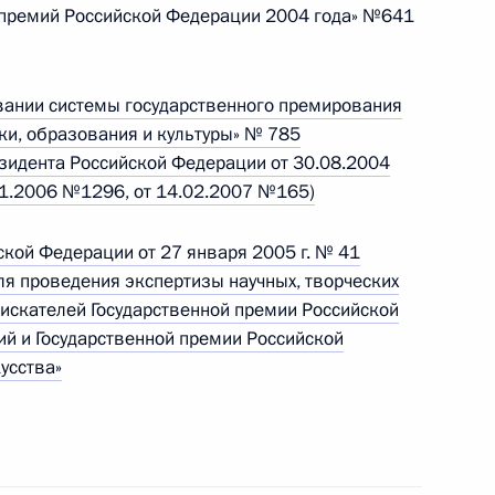
х премий Российской Федерации 2004 года» №641
страции Президента
1
вании системы государственного премирования
ики, образования и культуры» № 785
езидента Российской Федерации от 30.08.2004
11.2006 №1296, от 14.02.2007 №165)
кой Федерации от 27 января 2005 г. № 41
нального плана
ля проведения экспертизы научных, творческих
оискателей Государственной премии Российской
ий и Государственной премии Российской
усства»
о вопросам реформирования