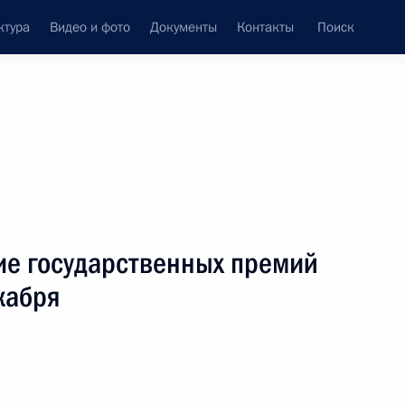
ктура
Видео и фото
Документы
Контакты
Поиск
венный Совет
Совет Безопасности
Комиссии и советы
резидента
октябрь, 2009
ть следующие материалы
ие государственных премий
кабря
анизацию ряда управлений