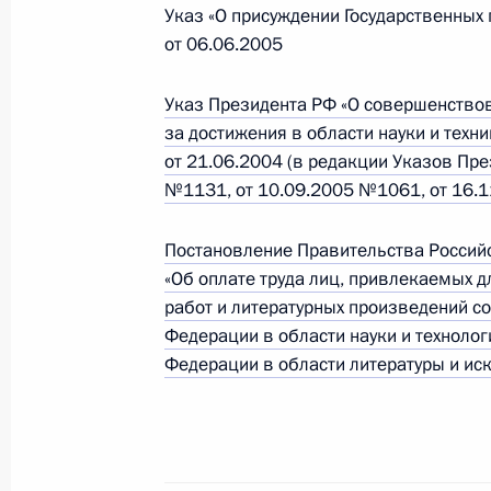
Указ «О присуждении Государственны
20 августа 2009 года, четверг
от 06.06.2005
Совещание с руководством Админи
Указ Президента РФ «О совершенство
20 августа 2009 года, 15:30
Сочи
за достижения в области науки и техн
от 21.06.2004 (в редакции Указов Пр
№1131, от 10.09.2005 №1061, от 16.
18 мая 2009 года, понедельник
Постановление Правительства Российс
О реализации мероприятий Нацио
«Об оплате труда лиц, привлекаемых д
противодействия коррупции
работ и литературных произведений с
18 мая 2009 года, 17:00
Федерации в области науки и технолог
Федерации в области литературы и иск
16 апреля 2009 года, четверг
Состоялось заседание Комиссии п