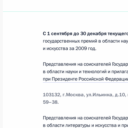
14 октября 2009 года, среда
С 1 сентября до 30 декабря текущег
Состоялось заседание Комиссии п
государственных премий в области нау
и развития государственной служб
и искусства за 2009 год.
14 октября 2009 года, 12:30
Представления на соискателей Госуда
в области науки и технологий и прил
29 сентября 2009 года, вторник
при Президенте Российской Федерации
Продолжается приём документов н
103132, г.Москва, ул.Ильинка, д.10
Президента для молодых учёных за
59–38.
29 сентября 2009 года, 11:00
Представления на соискателей Госуда
в области литературы и искусства и 