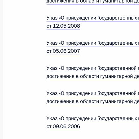
достижения в области гуманитарной д
Указ «О присуждении Государственны
1 сентября 2009 года, вторник
от 12.05.2008
Документы на соискание государс
Указ «О присуждении Государственны
до 30 декабря
от 05.06.2007
1 сентября 2009 года, 16:10
Указ «О присуждении Государственно
достижения в области гуманитарной д
28 августа 2009 года, пятница
Указ «О присуждении Государственно
Заседание Комиссии по противоде
достижения в области гуманитарной д
фальсификации истории в ущерб и
28 августа 2009 года, 13:00
Москва, Кремль
Указ «О присуждении Государственны
от 09.06.2006