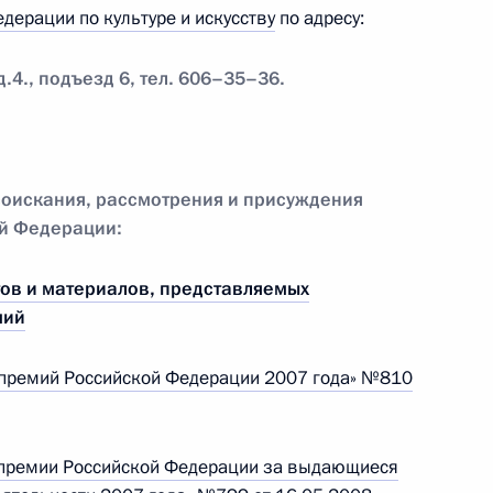
дерации по культуре и искусству
по адресу:
ик
страции Президента Сергея
.4., подъезд 6, тел. 606–35–36.
оискания, рассмотрения и присуждения
й Федерации:
Администрации Президента
ов и материалов, представляемых
мий
х премий Российской Федерации 2007 года» №810
ний о доходах госслужащих
1
й премии Российской Федерации за выдающиеся