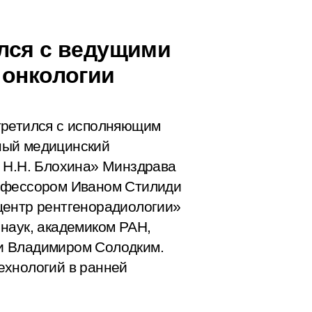
лся с ведущими
 онкологии
третился с исполняющим
ный медицинский
и Н.Н. Блохина» Минздрава
рофессором Иваном Стилиди
центр рентгенорадиологии»
наук, академиком РАН,
и Владимиром Солодким.
ехнологий в ранней