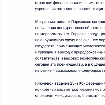
стран для финансирования климатическ
24 ноября 2017 года, пятница
укрепления потенциала развивающихс
Анна Кузнецова встретилась с поб
года»
Мы рассматриваем Парижское соглаше
повышения конкурентоспособности ро
24 ноября 2017 года, 18:00
Москва
на мировом рынке. Спрос на продукц
на окружающую среду, всё сильнее оп
государств, применяющих экологически
Семинар-совещание по вопросам п
и граждан. Переход к природоохранны
о противодействии коррупции
обязательств и высоких экологически
сегодня это преимущество, а в будуще
24 ноября 2017 года, 16:00
Москва
на рынке и возможности конкурироват
Ключевой задачей 23-й Конференции 
23 ноября 2017 года, четверг
конкретных параметров механизмов р
определит международный климатическ
Герман Клименко посетил лаборат
«Национальный БиоСервис» в Ско