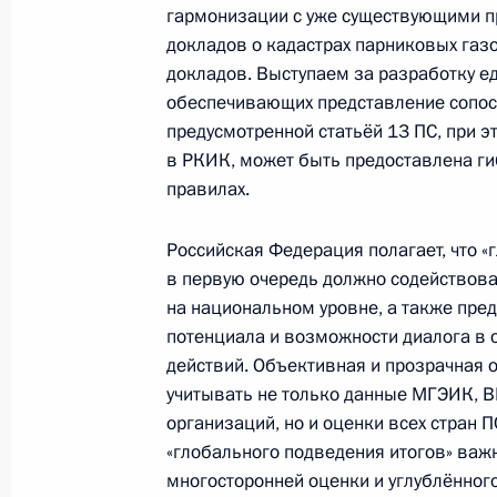
гармонизации с уже существующими п
27 октября 2017 года, 17:00
Москва, Кремл
докладов о кадастрах парниковых газ
докладов. Выступаем за разработку е
обеспечивающих представление сопос
предусмотренной статьёй 13 ПС, при э
26 октября 2017 года, четверг
в РКИК, может быть предоставлена г
Герман Клименко встретился со ст
правилах.
государственного строительного ун
Российская Федерация полагает, что «
26 октября 2017 года, 19:30
Москва
в первую очередь должно содействова
на национальном уровне, а также пре
потенциала и возможности диалога в 
25 октября 2017 года, среда
действий. Объективная и прозрачная 
учитывать не только данные МГЭИК, 
Заседание Комиссии по вопросам 
организаций, но и оценки всех стран П
25 октября 2017 года, 14:00
Москва
«глобального подведения итогов» важ
многосторонней оценки и углублённо