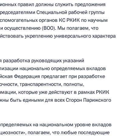
ионных правил должны служить предложения
председателями Специальной рабочей группы
вспомогательных органов КС РКИК по научным
 и осуществлению (ВОО). Мы полагаем, что
ействовать укреплению универсального характера
л рабочую поездку
1
я разработка руководящих указаний
ализации национально определяемых вкладов
йская Федерация предлагает при разработке
чности, транспарентности, полноты,
рмации, которые уже действуют в рамках РКИК
жны быть едиными для всех Сторон Парижского
дению «ЭКСПО-2025»
определяемых на национальном уровне вкладов
циозности», полагаем, что любые последующие