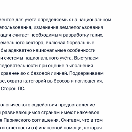
ментов для учёта определяемых на национальном
развития авиации общего
млепользования, изменения землепользования
е ГЛОНАСС
рация считает необходимым разработку таких,
земельного сектора, включая бореальные
и бы адекватно национальные особенности
 и системы национального учёта. Выступаем
следовательности при оценке выполнения
кадровой политики
 сравнению с базовой линией. Поддерживаем
ве, охвата категорий выбросов и поглощения,
 Сторон ПС.
ологического содействия предоставление
ия развивающимся странам имеют ключевое
я Парижского соглашения. Считаем, что в том
о встрече российского
а и отчётности о финансовой помощи, которая