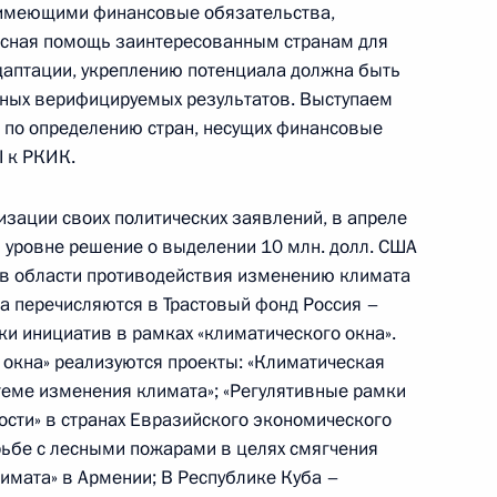
, имеющими финансовые обязательства,
ресная помощь заинтересованным странам для
даптации, укреплению потенциала должна быть
тных верифицируемых результатов. Выступаем
 по определению стран, несущих финансовые
I к РКИК.
 работе форума «Открытые
изации своих политических заявлений, в апреле
м уровне решение о выделении 10 млн. долл. США
в области противодействия изменению климата
ва перечисляются в Трастовый фонд Россия –
ки инициатив в рамках «климатического окна».
 окна» реализуются проекты: «Климатическая
теме изменения климата»; «Регулятивные рамки
еранов
сти» в странах Евразийского экономического
рьбе с лесными пожарами в целях смягчения
имата» в Армении; В Республике Куба –