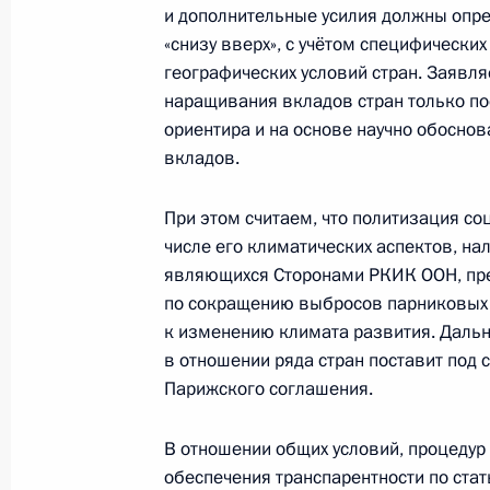
и дополнительные усилия должны опре
7 ноября 2017 года, вторник
«снизу вверх», с учётом специфически
географических условий стран. Заявл
Заявление спецпредставителя През
наращивания вкладов стран только п
Александра Бедрицкого
ориентира и на основе научно обосно
7 ноября 2017 года, 13:50
вкладов.
При этом считаем, что политизация со
числе его климатических аспектов, на
3 ноября 2017 года, пятница
являющихся Сторонами РКИК ООН, пре
Анна Кузнецова посетила регионы 
по сокращению выбросов парниковых га
к изменению климата развития. Даль
3 ноября 2017 года, 16:00
в отношении ряда стран поставит под
Парижского соглашения.
27 октября 2017 года, пятница
В отношении общих условий, процедур
обеспечения транспарентности по стат
Заседание президиума Совета по 