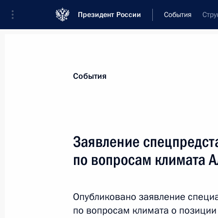
Президент России
События
Стру
Президент
Администрация
Государст
Новости
Сведения об Администрации П
События
Показа
Заявление спецпредст
по вопросам климата 
9 декабря 2017 года, суббота
Герман Клименко принял участие в
развития имиджа Крыма
Опубликовано заявление специа
по вопросам климата о позиции
9 декабря 2017 года, 16:20
Москва