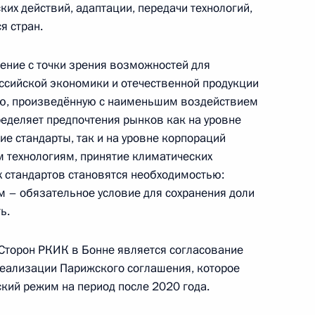
их действий, адаптации, передачи технологий,
я стран.
едителями конкурса «Семья
ние с точки зрения возможностей для
ссийской экономики и отечественной продукции
ию, произведённую с наименьшим воздействием
ределяет предпочтения рынков как на уровне
е стандарты, так и на уровне корпораций
рименения законодательства
м технологиям, принятие климатических
х стандартов становятся необходимостью:
м – обязательное условие для сохранения доли
ь.
Сторон РКИК в Бонне является согласование
еализации Парижского соглашения, которое
ий режим на период после 2020 года.
орию компании
лково