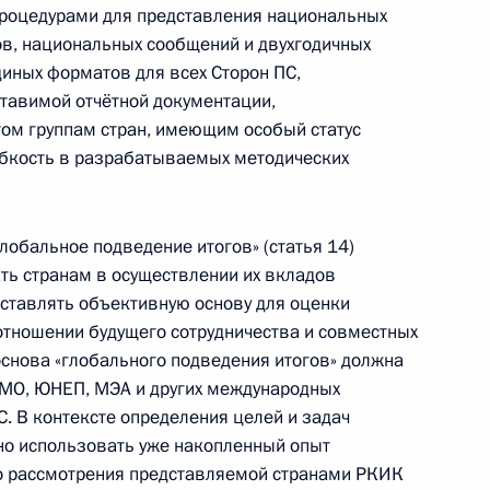
роцедурами для представления национальных
ь
ов, национальных сообщений и двухгодичных
диных форматов для всех Сторон ПС,
тавимой отчётной документации,
том группам стран, имеющим особый статус
ибкость в разрабатываемых методических
удентами Московского
иверситета
глобальное подведение итогов» (статья 14)
ть странам в осуществлении их вкладов
дставлять объективную основу для оценки
отношении будущего сотрудничества и совместных
основа «глобального подведения итогов» должна
ВМО, ЮНЕП, МЭА и других международных
гражданства
С. В контексте определения целей и задач
но использовать уже накопленный опыт
го рассмотрения представляемой странами РКИК