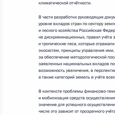
климатической отчётности.
24 октября 2017 года, вторник
В части разработки руководящих доку
Заседание Комиссии по вопросам 
уровне вкладов стран по сектору зе
назначения и технологий на основ
и лесного хозяйства Российская Феде
не дискриминационных, правил учёта 
24 октября 2017 года, 15:15
Москва
и тропические леса, которые отражал
экосистем, принципы управления ими,
за обеспечение методологической по
Заседание Комиссии по вопросам 
заявленных национальных вкладов по
в правоохранительных органах
возможность увеличения, в перспекти
24 октября 2017 года, 13:00
Москва
а также категорий земель в учёте всех
В контексте проблемы финансово-техн
и мобилизация средств осуществлен
21 октября 2017 года, суббота
значение для успешного осуществлени
Герман Клименко принял участие в
числе это зависит от прозрачного учёт