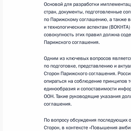
Основой для разработки имплементац
23 ноября 2017 года, 19:00
стран, документы, подготовленные со
по Парижскому соглашению, а также 
и технологическим аспектам (ВОКНТА)
22 ноября 2017 года, среда
совокупность этих правил должна сод
Парижского соглашения.
Магомедсалам Магомедов соверши
в Пермский край
Одним из ключевых вопросов являетс
22 ноября 2017 года, 18:00
Пермь
по подготовке, представлению и акту
Сторон Парижского соглашения. Росси
опираться на соблюдение принципов то
единообразия и сопоставимости инфо
10 ноября 2017 года, пятница
ООН. Такие руководящие указания дол
соглашения.
Совещание по подготовке к прове
10 ноября 2017 года, 12:30
Москва
По вопросу обсуждения последующих 
Сторон, в контексте «Повышения амби