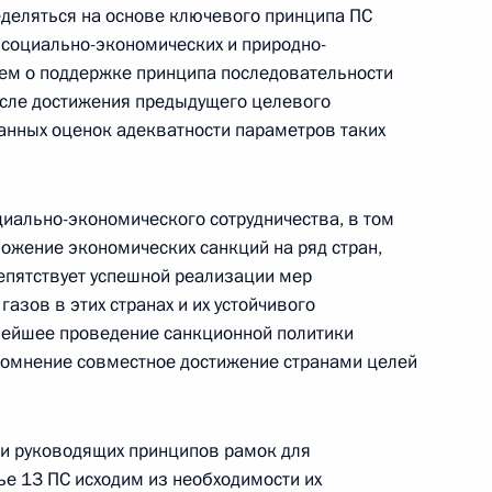
деляться на основе ключевого принципа ПС
х социально-экономических и природно-
яем о поддержке принципа последовательности
идента по вопросам климата
осле достижения предыдущего целевого
ванных оценок адекватности параметров таких
циально-экономического сотрудничества, в том
ложение экономических санкций на ряд стран,
пятствует успешной реализации мер
Дальнего Востока
зов в этих странах и их устойчивого
18
нейшее проведение санкционной политики
 сомнение совместное достижение странами целей
 и руководящих принципов рамок для
ье 13 ПС исходим из необходимости их
противодействию коррупции