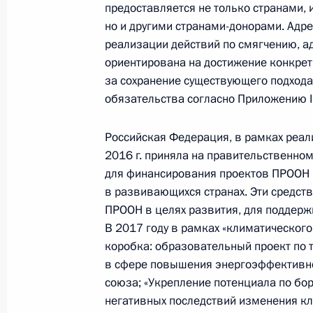
криптосообщества
предоставляется не только странами
но и другими странами-донорами. Ад
21 октября 2017 года, 16:00
Москва
реализации действий по смягчению, а
ориентирована на достижение конкре
за сохранение существующего подхода
17 октября 2017 года, вторник
обязательства согласно Приложению I
Герман Клименко принял участие в
Российская Федерация, в рамках реал
инновации»
2016 г. приняла на правительственно
17 октября 2017 года, 18:00
Москва
для финансирования проектов ПРООН 
в развивающихся странах. Эти средст
ПРООН в целях развития, для поддерж
В 2017 году в рамках «климатического
11 октября 2017 года, среда
коробка: образовательный проект по 
Заседание Комиссии по делам вет
в сфере повышения энергоэффективно
союза; «Укрепление потенциала по бо
11 октября 2017 года, 16:30
негативных последствий изменения кл