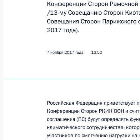
Конференции Сторон Рамочной 
/13-му Совещанию Сторон Киотск
Совещания Сторон Парижского с
29 ноября 2017 года, среда
2017 года).
Заседание Комиссии по вопросам г
и резерва управленческих кадров
7 ноября 2017 года
13:50
29 ноября 2017 года, 18:00
Москва
28 ноября 2017 года, вторник
Герман Клименко принял участие в
Российская Федерация приветствует п
по корпоративному управлению
Конференции Сторон РКИК ООН и счита
28 ноября 2017 года, 18:00
Москва
соглашения (ПС) будут определять ф
климатического сотрудничества, кото
участников по смягчению нагрузки на 