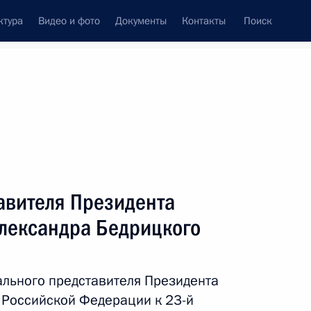
ктура
Видео и фото
Документы
Контакты
Поиск
венный Совет
Совет Безопасности
Комиссии и советы
резидента
декабрь, 2017
ть следующие материалы
авителя Президента
Александра Бедрицкого
 обсуждении стратегии
льного представителя Президента
 Российской Федерации к 23-й