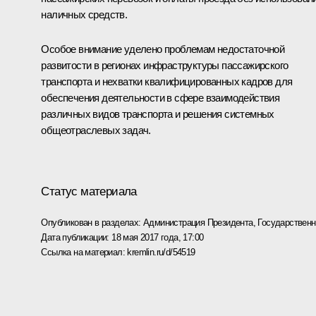
наличных средств.
Особое внимание уделено проблемам недостаточной
развитости в регионах инфраструктуры пассажирского
транспорта и нехватки квалифицированных кадров для
обеспечения деятельности в сфере взаимодействия
различных видов транспорта и решения системных
общеотраслевых задач.
Статус материала
Опубликован в разделах:
Администрация Президента
,
Государствен
Дата публикации:
18 мая 2017 года, 17:00
Ссылка на материал:
kremlin.ru/d/54519