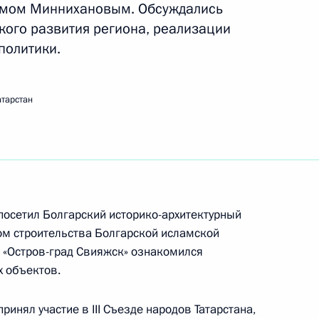
тамом Миннихановым. Обсуждались
ого развития региона, реализации
политики.
еализации государственной
2
 в Уральском федеральном
атарстан
ию с двухдневным визитом
посетил Болгарский историко-архитектурный
6
ом строительства Болгарской исламской
 «Остров-град Свияжск» ознакомился
х объектов.
нял участие в III Съезде народов Татарстана,