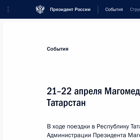
Президент России
События
Стру
Президент
Администрация
Государст
Новости
Сведения об Администрации П
События
Показа
21–22 апреля Магомед
Татарстан
25 мая 2017 года, четверг
Заседание Комиссии по предварит
кандидатур на должности судей фе
В ходе поездки в Республику Та
Администрации Президента Маг
25 мая 2017 года, 18:00
Москва