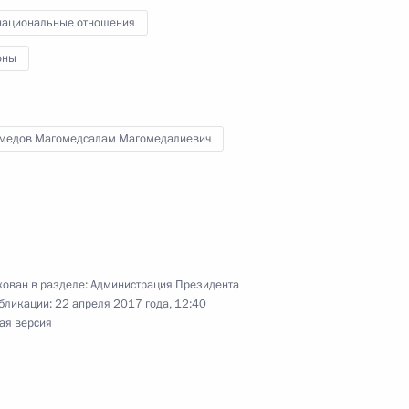
ациональные отношения
оны
медов Магомедсалам Магомедалиевич
 медобслуживания
ован в разделе:
Администрация Президента
бликации:
22 апреля 2017 года, 12:40
кономики России»
ая версия