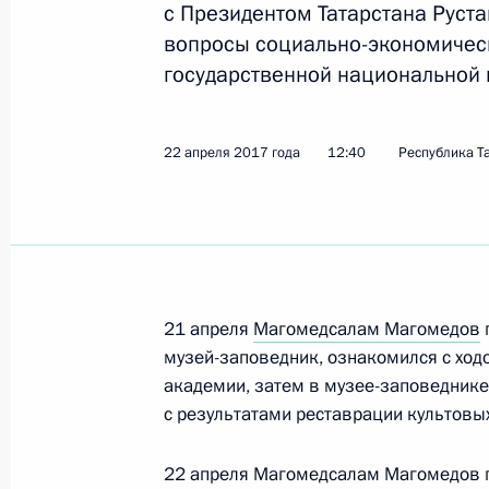
с Президентом Татарстана Рус
вопросы социально-экономическ
государственной национальной 
Семинар-совещание по вопросам р
национальной политики состоялся
округе
22 апреля 2017 года
12:40
Республика Т
25 мая 2017 года, 16:00
Курган
23 мая 2017 года, вторник
Анна Кузнецова посетила Финлянд
21 апреля
Магомедсалам Магомедов
музей-заповедник, ознакомился с ход
23 мая 2017 года, 12:30
Финляндия
академии, затем в музее-заповеднике
с результатами реставрации культовы
18 мая 2017 года, четверг
22 апреля Магомедсалам Магомедов при