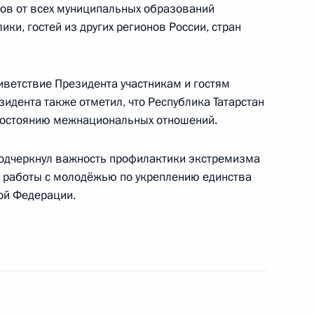
ов от всех муниципальных образований
президиума Госсовета
ки, гостей из других регионов России, стран
 пассажирских перевозок
ветствие Президента участникам и гостям
идента также отметил, что Республика Татарстан
о состоянию межнациональных отношений.
одчеркнул важность профилактики экстремизма
ума Госсовета по вопросу
, работы с молодёжью по укреплению единства
ой Федерации.
лиматическая неделя