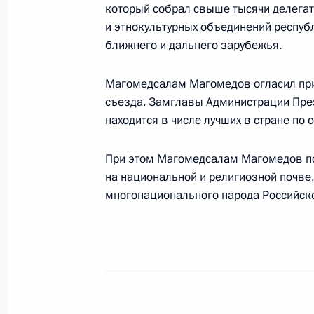
который собрал свыше тысячи делегат
Второе заседание рабочей группы 
и этнокультурных объединений республи
по вопросу комплексного развития
ближнего и дальнего зарубежья.
в регионах
18 мая 2017 года, 17:00
Москва
Магомедсалам Магомедов огласил при
съезда. Замглавы Администрации През
находится в числе лучших в стране п
16 мая 2017 года, вторник
При этом Магомедсалам Магомедов п
Совещание рабочей группы президи
на национальной и религиозной почве
развития Дальнего Востока
многонационального народа Российск
16 мая 2017 года, 16:00
Москва
15 мая 2017 года, понедельник
В Год экологии в России пройдёт К