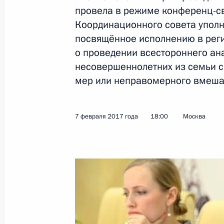
провела в режиме конференц-с
Координационного совета упол
посвящённое исполнению в реги
2 марта 2017 года, четверг
о проведении всестороннего ан
Герман Клименко обсудил реализа
несовершеннолетних из семьи с
с использованием искусственного 
мер или неправомерного вмеша
2 марта 2017 года, 20:00
Санкт-Петербург
7 февраля 2017 года
18:00
Москва
28 февраля 2017 года, вторник
Герман Клименко принял участие в
инвестиционного форума в Сочи
28 февраля 2017 года, 17:00
Сочи