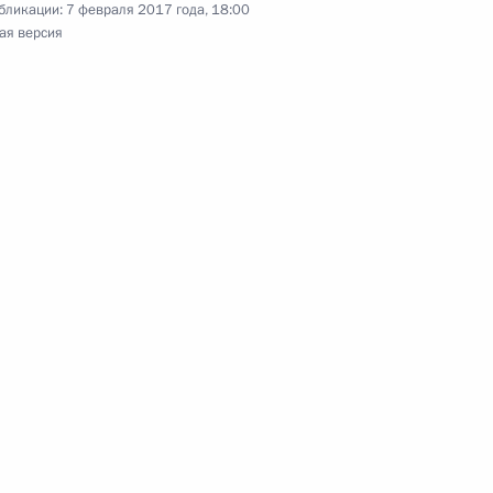
бликации:
7 февраля 2017 года, 18:00
ая версия
гражданства
ума Госсовета по вопросам
противодействию коррупции