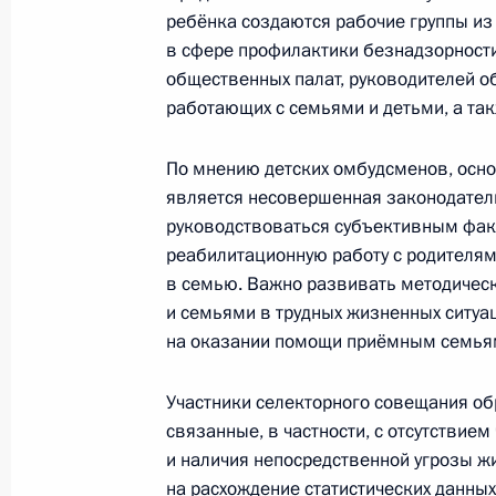
ребёнка создаются рабочие группы из
в сфере профилактики безнадзорности
общественных палат, руководителей о
21 февраля 2017 года, вторник
работающих с семьями и детьми, а та
Заседание Комиссии по делам вет
По мнению детских омбудсменов, осно
21 февраля 2017 года, 18:30
является несовершенная законодател
руководствоваться субъективным фак
реабилитационную работу с родителям
20 февраля 2017 года, понедельни
в семью. Важно развивать методическ
и семьями в трудных жизненных ситуа
Герман Клименко выступил с лекци
на оказании помощи приёмным семья
медицинского университета имени
20 февраля 2017 года, 16:00
Участники селекторного совещания о
связанные, в частности, с отсутствием
и наличия непосредственной угрозы ж
17 февраля 2017 года, пятница
на расхождение статистических данны