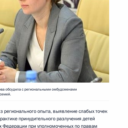
иторингу выполнения решений
полнении перечня поручений
ности лесного комплекса
кадровой политики
ова обсудила с региональными омбудсменами
семей.
з регионального опыта, выявление слабых точек
ю область
рактике принудительного разлучения детей
тах Федерации при уполномоченных по правам