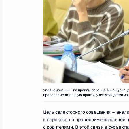
Заседание рабочей группы по мон
Госсовета и его президиума об ис
Президента о повышении эффектив
28 февраля 2017 года, 16:00
Красноярск
Заседание Комиссии по вопросам 
в правоохранительных органах
28 февраля 2017 года, 15:00
Уполномоченный по правам ребёнка Анна Кузнец
правоприменительную практику изъятия детей из 
22 февраля 2017 года, среда
Цель селекторного совещания – анали
Герман Клименко посетил Орловску
и перекосов в правоприменительной п
22 февраля 2017 года, 19:00
с родителями. В этой связи в субъек