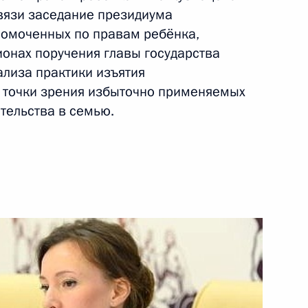
вязи заседание президиума
номоченных по правам ребёнка,
онах поручения главы государства
ализа практики изъятия
цию проектов
 точки зрения избыточно применяемых
интеллекта в здравоохранении
тельства в семью.
 работе Российского