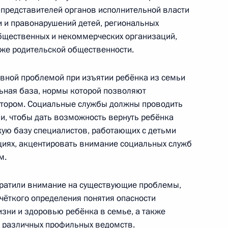
 представителей органов исполнительной власти
 и правонарушений детей, региональных
бщественных и некоммерческих организаций,
кже родительской общественности.
еранов
вной проблемой при изъятии ребёнка из семьи
ьная база, нормы которой позволяют
тором. Социальные службы должны проводить
и, чтобы дать возможность вернуть ребёнка
к
ую базу специалистов, работающих с детьми
циях, акцентировать внимание социальных служб
ей перед студентами Первого
м.
 И.М.Сеченова
братили внимание на существующие проблемы,
 чёткого определения понятия опасности
изни и здоровью ребёнка в семье, а также
х различных профильных ведомств.