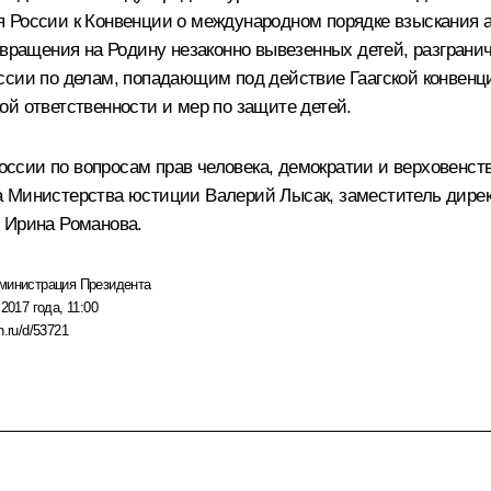
я России к Конвенции о международном порядке взыскания 
звращения на Родину незаконно вывезенных детей, разгран
ссии по делам, попадающим под действие Гаагской конвенц
й ответственности и мер по защите детей.
сии по вопросам прав человека, демократии и верховенств
а Министерства юстиции Валерий Лысак, заместитель дирек
 Ирина Романова.
министрация Президента
2017 года, 11:00
n.ru/d/53721