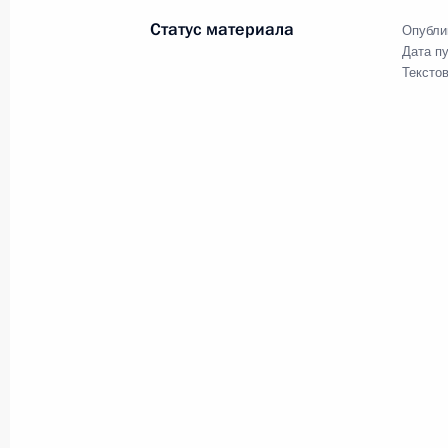
проект по розничному онлайн-эксп
Статус материала
Опубли
28 июня 2016 года, 13:10
Москва
Дата п
Тексто
24 июня 2016 года, пятница
Заседание рабочей группы по подг
по вопросам развития водных путей
24 июня 2016 года, 15:45
Тверь
22 июня 2016 года, среда
Заседание Комиссии по вопросам 
назначения и навигационно-инфо
на основе глобальной навигационн