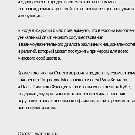
и одновременно продолжаются захваты её храмов,
сопровождаемые агрессией в отношении священнослужите
и верующих.
В ходе дискуссии было подчёркнуто, что в России накоплен
уникальный опыт мирного сосуществования
и взаимоуважительного диалога различных национальносте
и религий, который может послужить примером для всего
мирового сообщества.
Кроме того, члены Совета выразили поддержку совместном
заявлению Патриарха Московского и всея Руси Кирилла
и Папы Римского Франциска по итогам их встречи на Кубе,
содержащему призывы к установлению мира, спасению
верующих в зонах военных конфликтов, защите религиозны
основ цивилизации.
Статус материала