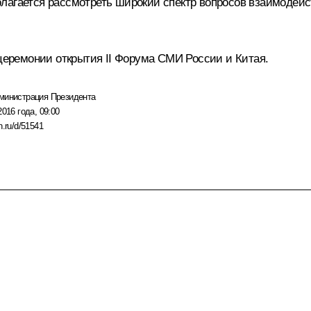
олагается рассмотреть широкий спектр вопросов взаимоде
церемонии открытия II Форума СМИ России и Китая.
министрация Президента
2016 года, 09:00
n.ru/d/51541