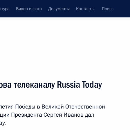
ктура
Видео и фото
Документы
Контакты
Поиск
венный Совет
Совет Безопасности
Комиссии и советы
резидента
июнь, 2015
ть следующие материалы
ва телеканалу Russia Today
летия Победы в Великой Отечественной
 межнациональным
ции Президента Сергей Иванов дал
ay.