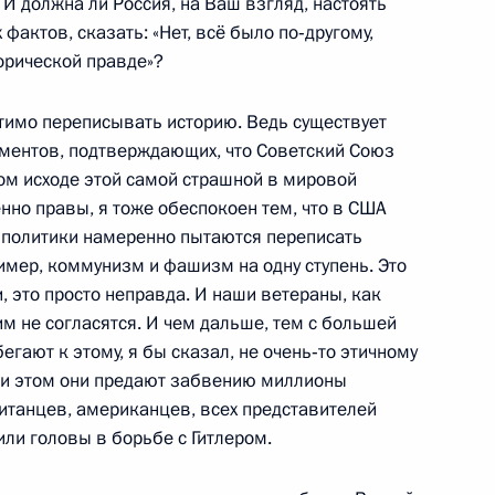
И должна ли Россия, на Ваш взгляд, настоять
фактов, сказать: «Нет, всё было по‑другому,
орической правде»?
иком Президента Российской
стимо переписывать историю. Ведь существует
ментов, подтверждающих, что Советский Союз
м исходе этой самой страшной в мировой
нно правы, я тоже обеспокоен тем, что в США
 политики намеренно пытаются переписать
ского хозяйства Николаем
1
ример, коммунизм и фашизм на одну ступень. Это
, это просто неправда. И наши ветераны, как
им не согласятся. И чем дальше, тем с большей
гают к этому, я бы сказал, не очень‑то этичному
ри этом они предают забвению миллионы
ританцев, американцев, всех представителей
ли головы в борьбе с Гитлером.
алидов