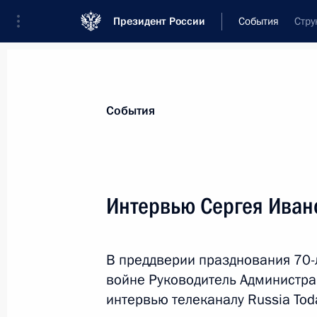
Президент России
События
Стру
Президент
Администрация
Государст
Новости
Сведения об Администрации П
События
Показа
Интервью Сергея Ивано
9 июня 2015 года, вторник
В преддверии празднования 70-
Заседание президиума Совета по
войне Руководитель Администра
отношениям
интервью телеканалу Russia Tod
9 июня 2015 года, 18:30