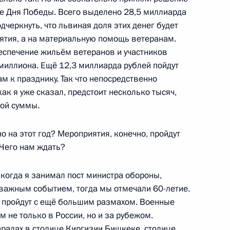
е Дня Победы. Всего выделено 28,5 миллиарда
одчеркнуть, что львиная доля этих денег будет
ятия, а на материальную помощь ветеранам.
беспечение жильём ветеранов и участников
 миллиона. Ещё 12,3 миллиарда рублей пойдут
кадровой политики
 к празднику. Так что непосредственно
ак я уже сказал, предстоит несколько тысяч,
той суммы.
 на этот год? Мероприятия, конечно, пройдут
 Чего нам ждать?
еализации государственной
 когда я занимал пост министра обороны,
2
важным событием, тогда мы отмечали 60-летие.
 пройдут с ещё большим размахом. Военные
м не только в России, но и за рубежом.
арадах в столице Киргизии Бишкеке, столице