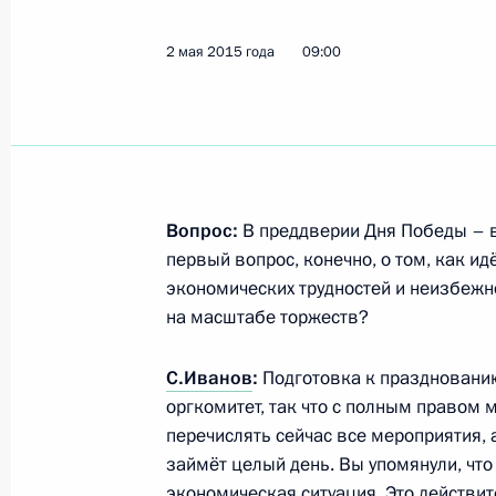
2 мая 2015 года
09:00
Заседание Комиссии по вопросам 
9 июня 2015 года, 18:00
Заседание рабочей группы по мон
Вопрос:
В преддверии Дня Победы – в 
Госсовета и его президиума
первый вопрос, конечно, о том, как ид
экономических трудностей и неизбежно
9 июня 2015 года, 15:30
Москва
на масштабе торжеств?
С.Иванов
:
Подготовка к праздновани
4 июня 2015 года, четверг
оргкомитет, так что с полным правом мо
перечислять сейчас все мероприятия, 
Заседание рабочей группы президи
займёт целый день. Вы упомянули, что
развития рыбохозяйственного ком
экономическая ситуация. Это действи