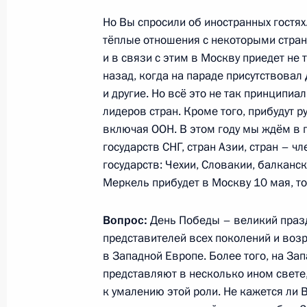
Но Вы спросили об иностранных гостях
Заседание президиума Совета по 
тёплые отношения с некоторыми стра
24 апреля 2015 года, 15:00
Москва, Кремль
и в связи с этим в Москву приедет не 
назад, когда на параде присутствова
и другие. Но всё это не так принципи
23 апреля 2015 года, четверг
лидеров стран. Кроме того, прибудут
включая ООН. В этом году мы ждём в г
Сергей Иванов посетил выставку «
государств СНГ, стран Азии, стран – 
государств: Чехии, Словакии, балканс
23 апреля 2015 года, 13:40
Москва
Меркель прибудет в Москву 10 мая, то
Вопрос:
День Победы – великий празд
22 апреля 2015 года, среда
представителей всех поколений и воз
Итоговое заседание организационн
в Западной Европе. Более того, на З
празднования 70-летия Победы в В
представляют в несколько ином свете,
к умалению этой роли. Не кажется ли 
22 апреля 2015 года, 16:40