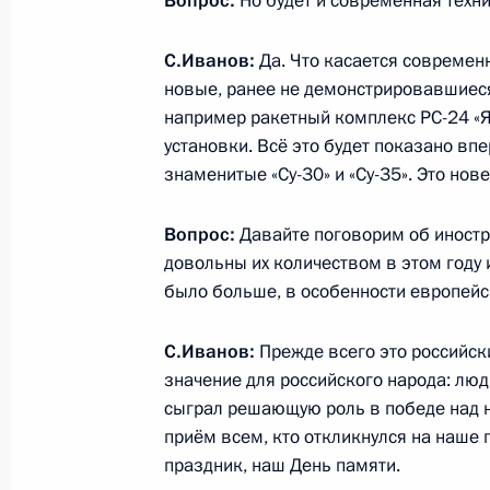
Вопрос:
Но будет и современная техн
29 апреля 2015 года, 14:00
Москва, Кремль
С.Иванов:
Да. Что касается современ
новые, ранее не демонстрировавшиеся
например ракетный комплекс РС-24 «Я
28 апреля 2015 года, вторник
установки. Всё это будет показано вп
знаменитые «Су-30» и «Су-35». Это но
XI Съезд уполномоченных по права
Федерации
Вопрос:
Давайте поговорим об иностра
28 апреля 2015 года, 18:00
Ульяновск
довольны их количеством в этом году 
было больше, в особенности европейс
24 апреля 2015 года, пятница
С.Иванов:
Прежде всего это российск
значение для российского народа: люди
Открытие выставки «Победа»
сыграл решающую роль в победе над 
24 апреля 2015 года, 18:00
Москва
приём всем, кто откликнулся на наше 
праздник, наш День памяти.