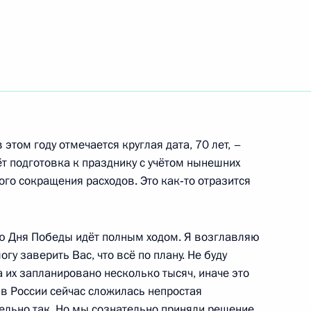
гражданства
иторингу выполнения решений
этом году отмечается круглая дата, 70 лет, –
ёт подготовка к празднику с учётом нынешних
го сокращения расходов. Это как‑то отразится
ю Дня Победы идёт полным ходом. Я возглавляю
гу заверить Вас, что всё по плану. Не буду
а их запланировано несколько тысяч, иначе это
ума Госсовета по вопросу
 в России сейчас сложилась непростая
плекса
тельно так. Но мы сознательно приняли решение