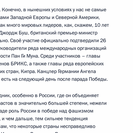
. Конечно, в нынешних условиях у нас не самые
противодействию коррупции
нами Западной Европы и Северной Америки,
так много мировых лидеров, как, скажем, 10 лет
л Джордж Буш, британский премьер-министр
ально. Своё участие официально подтвердили 26
 руководители ряда международных организаций
ости Пан Ги Муна. Среди участников – главы
Рыцарские ордена Европы»
3
членов БРИКС, а также главы ряда европейских
ких стран, Кипра. Канцлер Германии Ангела
 есть на следующий день после парада Победы.
ник, особенно в России, где он объединяет
растов в значительно большей степени, нежели
ого комитета по подготовке
ападе роль России в победе над фашизмом
еликой Отечественной войне
 и чем дальше, тем сильнее тенденция
Вам, что некоторые страны несправедливо