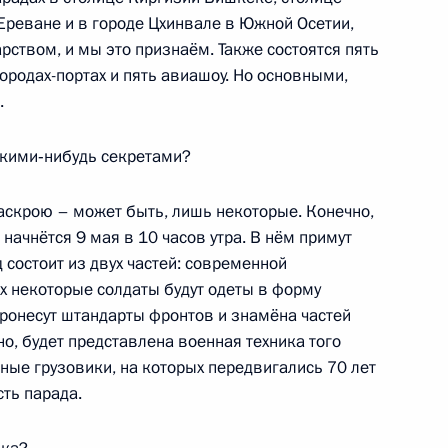
Ереване и в городе Цхинвале в Южной Осетии,
ельному рассмотрению
ством, и мы это признаём. Также состоятся пять
деральных судов
ородах-портах и пять авиашоу. Но основными,
.
акими‑нибудь секретами?
аскрою – может быть, лишь некоторые. Конечно,
начнётся 9 мая в 10 часов утра. В нём примут
лу Russia Today
 состоит из двух частей: современной
их некоторые солдаты будут одеты в форму
ронесут штандарты фронтов и знамёна частей
но, будет представлена военная техника того
ные грузовики, на которых передвигались 70 лет
сть парада.
кадровой политики