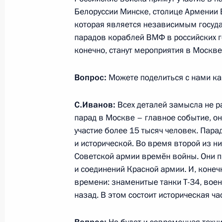
Белоруссии Минске, столице Армении 
Заседание Комиссии по предварит
которая является независимым государ
кандидатур на должности судей фе
парадов кораблей ВМФ в российских г
конечно, станут мероприятия в Москве
28 мая 2015 года, 16:50
Вопрос:
Можете поделиться с нами к
2 мая 2015 года, суббота
С.Иванов:
Всех деталей замысла не р
парад в Москве – главное событие, он 
Интервью Сергея Иванова телекана
участие более 15 тысяч человек. Парад
2 мая 2015 года, 09:00
и исторической. Во время второй из н
Советской армии времён войны. Они п
и соединений Красной армии. И, конеч
времени: знаменитые танки Т-34, воен
29 апреля 2015 года, среда
назад. В этом состоит историческая ча
Заседание Комиссии по вопросам 
в правоохранительных органах