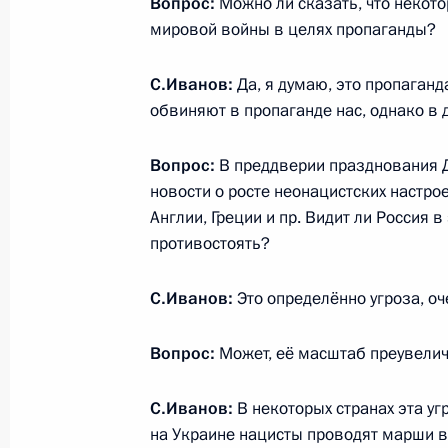
Вопрос:
Можно ли сказать, что некот
17 апреля 2015 года, 19:00
Москва
мировой войны в целях пропаганды?
С.Иванов:
Да, я думаю, это пропаганд
15 апреля 2015 года, среда
обвиняют в пропаганде нас, однако в 
Проверка организации работы по 
Вопрос:
В преддверии празднования 
в госорганах Липецкой области
новости о росте неонацистских настро
15 апреля 2015 года, 19:30
Липецкая облас
Англии, Греции и пр. Видит ли Россия в
противостоять?
С.Иванов:
Это определённо угроза, оч
Заседание Комиссии по вопросам 
назначения
Вопрос:
Может, её масштаб преувели
15 апреля 2015 года, 16:00
Липецк
С.Иванов:
В некоторых странах эта угр
на Украине нацисты проводят марши в