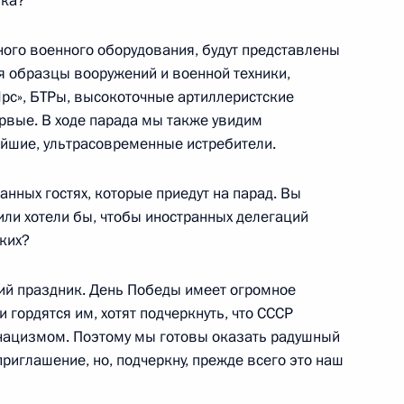
ика?
ного военного оборудования, будут представлены
 образцы вооружений и военной техники,
рс», БТРы, высокоточные артиллеристские
ервые. В ходе парада мы также увидим
вейшие, ультрасовременные истребители.
м ребёнка в субъектах
нных гостях, которые приедут на парад. Вы
или хотели бы, чтобы иностранных делегаций
ких?
ий праздник. День Победы имеет огромное
 гордятся им, хотят подчеркнуть, что СССР
10
нацизмом. Поэтому мы готовы оказать радушный
приглашение, но, подчеркну, прежде всего это наш