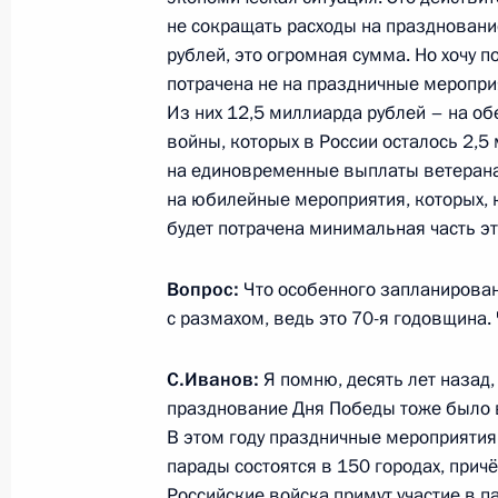
4 июня 2015 года, 14:40
Москва
не сокращать расходы на праздновани
рублей, это огромная сумма. Но хочу п
потрачена не на праздничные меропри
Из них 12,5 миллиарда рублей – на о
29 мая 2015 года, пятница
войны, которых в России осталось 2,5
Заседание Комиссии по вопросам 
на единовременные выплаты ветеранам
в правоохранительных органах
на юбилейные мероприятия, которых, к
будет потрачена минимальная часть э
29 мая 2015 года, 16:00
Вопрос:
Что особенного запланировано
с размахом, ведь это 70-я годовщина.
28 мая 2015 года, четверг
С.Иванов:
Семинар-совещание по вопросам р
Я помню, десять лет назад,
празднование Дня Победы тоже было 
национальной политики
В этом году праздничные мероприятия
28 мая 2015 года, 20:00
Тюмень
парады состоятся в 150 городах, причё
Российские войска примут участие в п