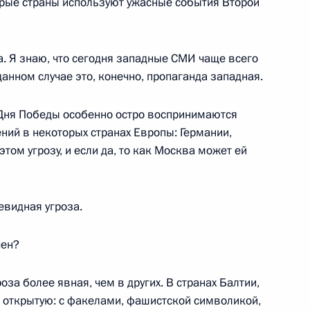
орые страны используют ужасные события Второй
а. Я знаю, что сегодня западные СМИ чаще всего
данном случае это, конечно, пропаганда западная.
борьбе с коррупцией
Дня Победы особенно остро воспринимаются
ений в некоторых странах Европы: Германии,
ть
 этом угрозу, и если да, то как Москва может ей
евидная угроза.
развития авиации общего
чен?
оза более явная, чем в других. В странах Балтии,
 открытую: с факелами, фашистской символикой,