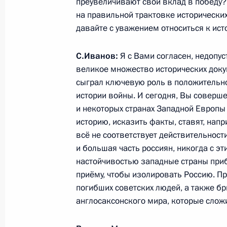
преувеличивают свой вклад в победу? 
на правильной трактовке исторических 
давайте с уважением относиться к ист
Николай Фёдоров назначен советн
Федерации
С.Иванов:
Я с Вами согласен, недопу
великое множество исторических доку
22 апреля 2015 года, 10:40
сыграл ключевую роль в положительно
истории войны. И сегодня, Вы соверше
и некоторых странах Западной Европы
Рабочая встреча с Министром сель
историю, исказить факты, ставят, нап
Фёдоровым
всё не соответствует действительности
и большая часть россиян, никогда с эт
22 апреля 2015 года, 10:30
Москва, Кремль
настойчивостью западные страны прибе
приёму, чтобы изолировать Россию. П
погибших советских людей, а также б
17 апреля 2015 года, пятница
англосаксонского мира, которые сложи
Заседание Комиссии по делам инв