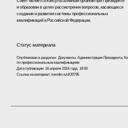
Совет является консультативным органом при Президенте
и образован в целях рассмотрения вопросов, касающихся
создания и развития системы профессиональных
квалификаций в Российской Федерации.
Статус материала
Опубликован в разделах:
Документы
,
Администрация Президента
,
Ко
по профессиональным квалификациям
Дата публикации:
16 апреля 2014 года, 18:00
Ссылка на материал:
kremlin.ru/d/20795