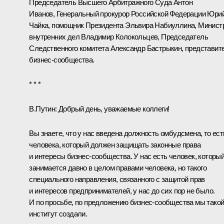
Председатель Высшего Арбитражного Суда
Антон
Иванов
, Генеральный прокурор Российской Федерации
Юри
Чайка
, помощник Президента
Эльвира Набиуллина
, Минист
внутренних дел
Владимир Колокольцев
, Председатель
Следственного комитета
Александр Бастрыкин
, представит
бизнес-сообщества.
* * *
В.Путин:
Добрый день, уважаемые коллеги!
Вы знаете, что у нас введена должность омбудсмена, то ест
человека, который должен защищать законные права
и интересы бизнес-сообщества. У нас есть человек, которы
занимается давно в целом правами человека, но такого
специального направления, связанного с защитой прав
и интересов предпринимателей, у нас до сих пор не было.
И по просьбе, по предложению бизнес-сообщества мы тако
институт создали.