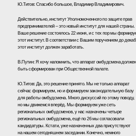
Ю.Титов:
Спасибо большое, Владимир Владимирович.
Действительно, институт Уполномоченного по защите прав
предпринимателей – это новый институт для нашей страны.
Ваше решение состоялось 22 июня, и с тех пор мы формиру
этот институт. В соответствии с Вашим поручением до дека
этот институт должен заработать.
В.Путин:
Я хочу напомнить, что аппарат омбудсмена долже
быть сформирован при Общественной палате.
Ю.Титов:
Да, это решение принято. Мы не только аппарат
сейчас формируем, но и формируем законодательную базу
для работы омбудсмена. Много дискуссий по этому поводу,
но мы движемся вперёд. Мы формируем уже сеть
региональных омбудсменов, у нас назначены четыре
региональных омбудсмена, ещё по 26 мы согласовали
кандидатуры. Кстати, уже назначенных два присутствуют
на нашем сегодняшнем заседании. Конечно, немного