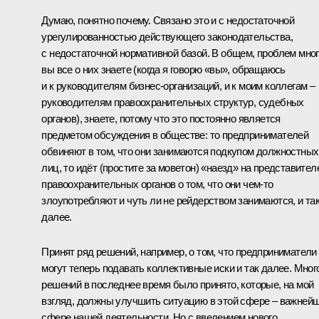
Думаю, понятно почему. Связано это и с недостаточной
урегулированностью действующего законодательства,
с недостаточной нормативной базой. В общем, проблем мног
вы все о них знаете (когда я говорю «вы», обращаюсь
и к руководителям бизнес-организаций, и к моим коллегам –
руководителям правоохранительных структур, судебных
органов), знаете, потому что это постоянно является
предметом обсуждения в обществе: то предпринимателей
обвиняют в том, что они занимаются подкупом должностных
лиц, то идёт (простите за моветон) «наезд» на представител
правоохранительных органов о том, что они чем‑то
злоупотребляют и чуть ли не рейдерством занимаются, и та
далее.
Принят ряд решений, например, о том, что предприниматели
могут теперь подавать коллективные иски и так далее. Мног
решений в последнее время было принято, которые, на мой
взгляд, должны улучшить ситуацию в этой сфере – важней
сфере нашей деятельности. Но с введением нового