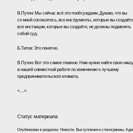
В.Путин:
Мы сейчас всё это пообсуждаем. Думаю, что вы
со мной согласитесь, все инструменты, которые вы создаёте
все инстанции, которые вы создаёте, не должны подменять
собой суд.
Б.Титов:
Это понятно.
В.Путин:
Вот это самое главное. Нам нужно найти свою ниш
в нашей совместной работе по изменению к лучшему
предпринимательского климата.
<…>
Статус материала
Опубликован в разделах:
Новости
,
Выступления и стенограммы
,
Адм