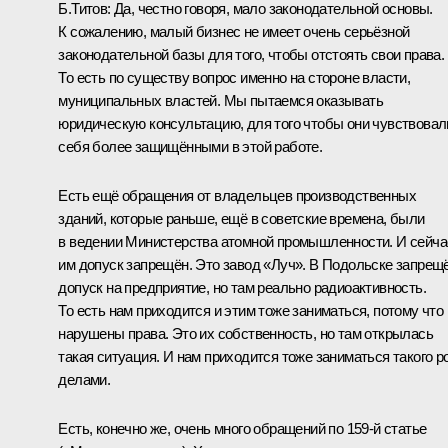
Б.Титов:
Да, честно говоря, мало законодательной основы.
К сожалению, малый бизнес не имеет очень серьёзной
законодательной базы для того, чтобы отстоять свои права.
То есть по существу вопрос именно на стороне власти,
муниципальных властей. Мы пытаемся оказывать
юридическую консультацию, для того чтобы они чувствовал
себя более защищёнными в этой работе.
Есть ещё обращения от владельцев производственных
зданий, которые раньше, ещё в советские времена, были
в ведении Министерства атомной промышленности. И сейча
им допуск запрещён. Это завод «Луч». В Подольске запрещ
допуск на предприятие, но там реально радиоактивность.
То есть нам приходится и этим тоже заниматься, потому что
нарушены права. Это их собственность, но там открылась
такая ситуация. И нам приходится тоже заниматься такого р
делами.
Есть, конечно же, очень много обращений по 159‑й статье