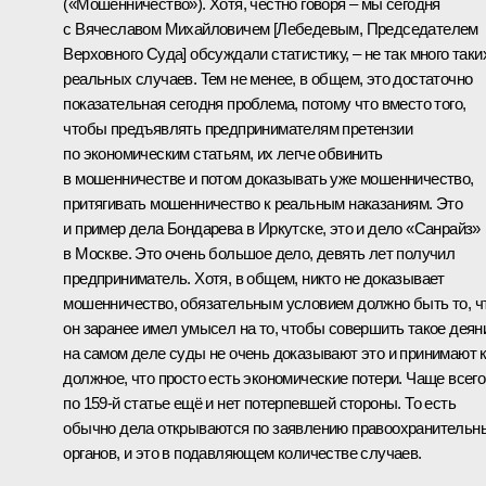
(«Мошенничество»). Хотя, честно говоря – мы сегодня
с Вячеславом Михайловичем [Лебедевым, Председателем
Верховного Суда] обсуждали статистику, – не так много таки
реальных случаев. Тем не менее, в общем, это достаточно
показательная сегодня проблема, потому что вместо того,
чтобы предъявлять предпринимателям претензии
по экономическим статьям, их легче обвинить
в мошенничестве и потом доказывать уже мошенничество,
притягивать мошенничество к реальным наказаниям. Это
и пример дела Бондарева в Иркутске, это и дело «Санрайз»
в Москве. Это очень большое дело, девять лет получил
предприниматель. Хотя, в общем, никто не доказывает
мошенничество, обязательным условием должно быть то, ч
он заранее имел умысел на то, чтобы совершить такое деян
на самом деле суды не очень доказывают это и принимают 
должное, что просто есть экономические потери. Чаще всего
по 159‑й статье ещё и нет потерпевшей стороны. То есть
обычно дела открываются по заявлению правоохранительн
органов, и это в подавляющем количестве случаев.