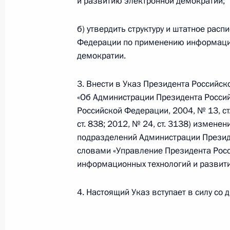
и развитию электронной демократии;
12 июля 2012 года, 18:30
б) утвердить структуру и штатное рас
Федерации по применению информацио
демократии.
Кадровое назначение в Администр
12 июля 2012 года, 13:30
3. Внести в Указ Президента Российск
«Об Администрации Президента Росси
Российской Федерации, 2004, № 13, ст. 
ст. 838; 2012, № 24, ст. 3138) измене
Создан экспертный совет при Упра
подразделений Администрации Презид
по обеспечению конституционных п
словами «Управление Президента Рос
12 июля 2012 года, 12:00
информационных технологий и развит
4. Настоящий Указ вступает в силу со 
Утверждён состав Комиссии по со
к служебному поведению служащих