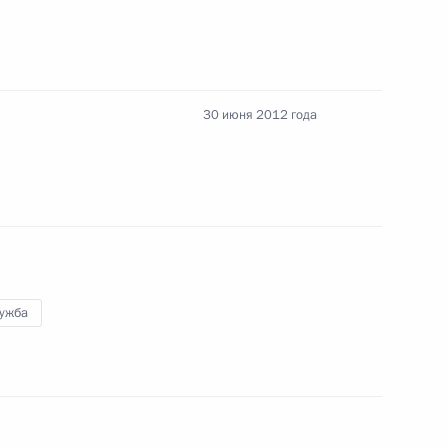
30 июня 2012 года
нте по мониторингу
социально-экономического
лужба
Владимиром Лукиным
4
30м