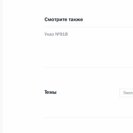
12 июля 2012 года, 11:00
Смотрите также
11 июля 2012 года, среда
Указ №918
Образована Комиссия при Президе
достижения целевых показателей 
развития России
11 июля 2012 года, 15:30
Темы
Госс
10 июля 2012 года, вторник
Встреча с Михаилом Федотовым, 
и Борисом Титовым
10 июля 2012 года, 19:00
Москва, Кремль