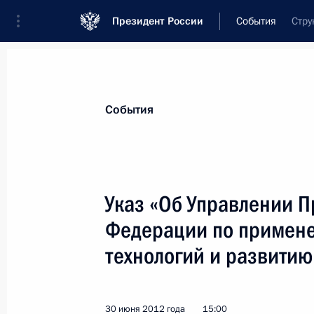
Президент России
События
Стру
Президент
Администрация
Государст
Новости
Сведения об Администрации П
События
Показа
Указ «Об Управлении 
Федерации по примен
О создании и использовании резер
в субъектах Российской Федерации
технологий и развитию
16 июля 2012 года, 12:00
30 июня 2012 года
15:00