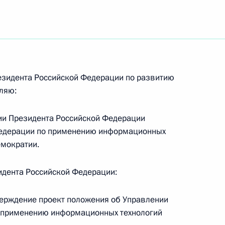
росам кадровой политики
езидента Российской Федерации по развитию
ляю:
ии Президента Российской Федерации
Федерации по применению информационных
ации Президента
емократии.
идента Российской Федерации:
тверждение проект положения об Управлении
 применению информационных технологий
ации Президента