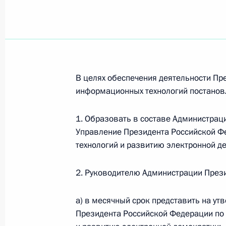
14 июля 2012 года, суббота
Утверждён состав Комиссии по воп
в правоохранительных органах
14 июля 2012 года, 15:10
В целях обеспечения деятельности Пр
информационных технологий постанов
13 июля 2012 года, пятница
1. Образовать в составе Администрац
Управление Президента Российской 
Кадровое назначение в Администр
технологий и развитию электронной д
13 июля 2012 года, 12:40
2. Руководителю Администрации През
а) в месячный срок представить на у
12 июля 2012 года, четверг
Президента Российской Федерации по
Кадровое назначение в Администр