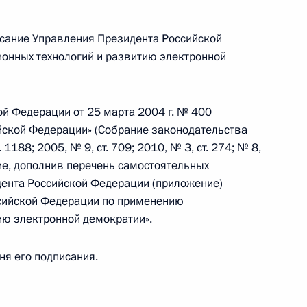
писание Управления Президента Российской
нных технологий и развитию электронной
ации Президента
ой Федерации от 25 марта 2004 г. № 400
йской Федерации» (Собрание законодательства
1188; 2005, № 9, ст. 709; 2010, № 3, ст. 274; № 8,
ние, дополнив перечень самостоятельных
влении Президента
ента Российской Федерации (приложение)
рав граждан
сийской Федерации по применению
ию электронной демократии».
дня его подписания.
блюдению требований
 Администрации Президента