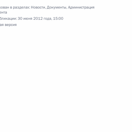
ован в разделах:
Новости
,
Документы
,
Администрация
ента
бликации:
30 июня 2012 года, 15:00
седании Экономического
ая версия
 вопросам формирования
езидента