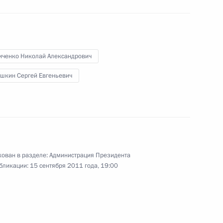
дента в Тверской области
иченко Николай Александрович
шкин Сергей Евгеньевич
резидента будет работать
ован в разделе:
Администрация Президента
бликации:
15 сентября 2011 года, 19:00
дента в Краснодарском крае