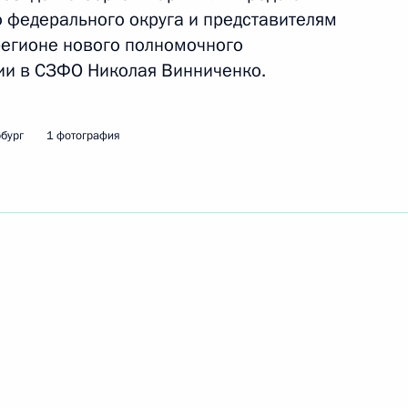
ликта интересов
 федерального округа и представителям
регионе нового полномочного
ии в СЗФО Николая Винниченко.
одный конгресс «Культура
1
бург
1 фотография
овске
аботке предложений
ународного финансового