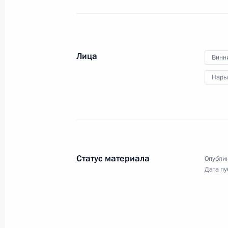
23 сентября 2011 года, пятница
Работа мобильной приёмной Прези
Лица
Винн
23 сентября 2011 года, 16:30
Нары
23 сентября мобильная приёмная П
в Тверской области
23 сентября 2011 года, 09:00
Статус материала
Опублик
Дата пу
21 сентября 2011 года, среда
Работа мобильной приёмной Прези