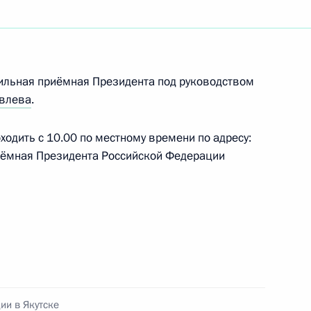
боты мобильной приёмной
бильная приёмная Президента под руководством
влева
.
одить с 10.00 по местному времени по адресу:
приёмная Президента Российской Федерации
боты мобильной приёмной
и
овлев возглавил работу
ии в Якутске