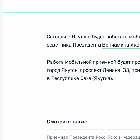
Перечень поручений по итогам ра
Президента в Якутске
Сегодня в Якутске будет работать мо
24 июня 2011 года, 18:50
советника Президента
Вениамина Яко
Работа мобильной приёмной будет прох
город Якутск, проспект Ленина, 33, 
23 июня 2011 года, четверг
в Республике Саха (Якутия).
Перечень поручений по итогам ра
Президента в Белгородской област
23 июня 2011 года, 16:30
Смотрите также
Советник Президента Вениамин Як
Приёмная Президента Российской Федерац