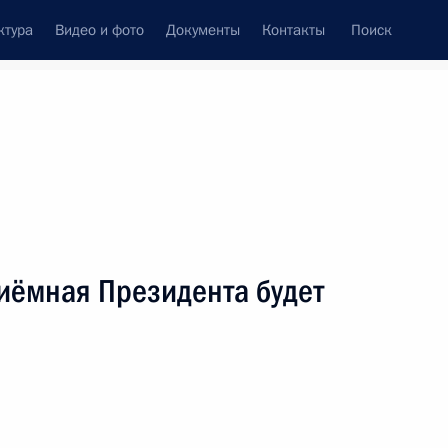
ктура
Видео и фото
Документы
Контакты
Поиск
венный Совет
Совет Безопасности
Комиссии и советы
резидента
июнь, 2011
ть следующие материалы
иёмная Президента будет
боты мобильной приёмной