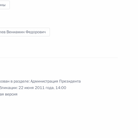
оны
идента будет работать
лев Вениамин Федорович
р Кресс подписал
обильной приёмной
ован в разделе:
Администрация Президента
бликации:
22 июня 2011 года, 14:00
ая версия
силий Голубев направил
ния перечня поручений