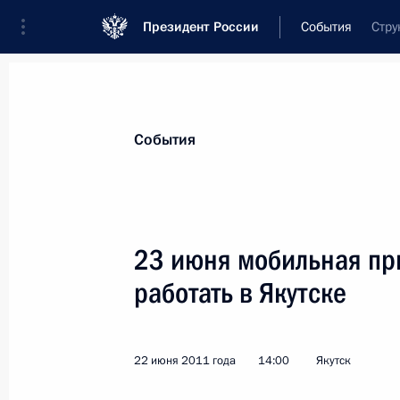
Президент России
События
Стру
Президент
Администрация
Государст
Новости
Сведения об Администрации П
События
Показа
23 июня мобильная пр
работать в Якутске
24 июня 2011 года, пятница
Перечень поручений по итогам ра
Президента в Казани
22 июня 2011 года
14:00
Якутск
24 июня 2011 года, 22:20
Казань