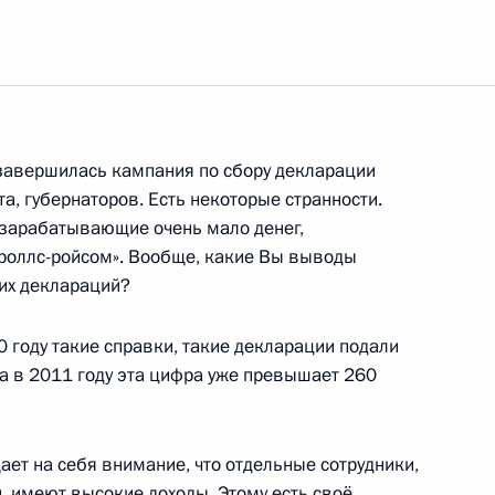
направил Помощнику
оклад о ходе выполнения
огам работы мобильной
завершилась кампания по сбору декларации
а, губернаторов. Есть некоторые странности.
 зарабатывающие очень мало денег,
«роллс-ройсом». Вообще, какие Вы выводы
тих деклараций?
вке и проведению
 году такие справки, такие декларации подали
я Иркутска
 а в 2011 году эта цифра уже превышает 260
ет на себя внимание, что отдельные сотрудники,
 имеют высокие доходы. Этому есть своё