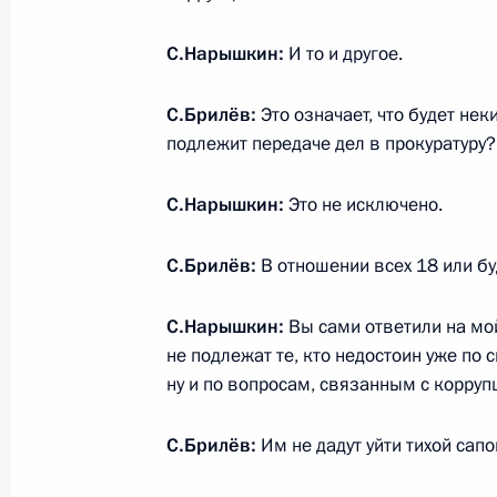
С.Нарышкин:
И то и другое.
31 мая 2011 года, вторник
Перечень поручений по итогам ра
С.Брилёв:
Это означает, что будет нек
Президента в Ставропольском кра
подлежит передаче дел в прокуратуру?
31 мая 2011 года, 20:00
С.Нарышкин:
Это не исключено.
С.Брилёв:
В отношении всех 18 или б
Советник Президента Мурат Зязико
мобильной приёмной Президента в
С.Нарышкин:
Вы сами ответили на мой
31 мая 2011 года, 17:00
не подлежат те, кто недостоин уже п
ну и по вопросам, связанным с коррупци
С.Брилёв:
Им не дадут уйти тихой сапо
Рабочая поездка Сергея Нарышкин
Германия