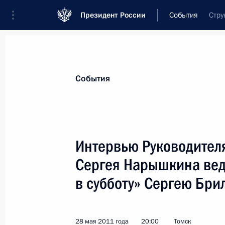
Президент России
События
Стру
Президент
Администрация
Государст
Новости
Сведения об Администрации П
События
Показа
Интервью Руководител
Сергея Нарышкина ве
Об исполнении поручения Президен
с представителями неправительств
в субботу» Сергею Бри
организаций
14 июня 2011 года, 17:00
28 мая 2011 года
20:00
Томск