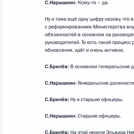
С.Нарышкин:
Кому‑то – да.
31 мая 2011 года, 15:00
Берлин
Ну и тоже ещё одну цифру назову, что
с реформированием Министерства внут
31 мая мобильная приёмная Презид
обязанностей в основном на руководя
в Ставрополье
руководителей. То есть такой процесс
обновления, идёт и очень активно.
31 мая 2011 года, 09:00
Ставрополь
С.Брилёв:
В основном генеральские 
30 мая 2011 года, понедельник
С.Нарышкин:
Генеральские должности
Об исполнении поручения Президен
высокотехнологичного медицинско
С.Брилёв:
Ну и старшие офицеры.
Российской Федерации
С.Нарышкин:
Старшие офицеры.
30 мая 2011 года, 13:00
С.Брилёв:
На этой неделе Эльвира На