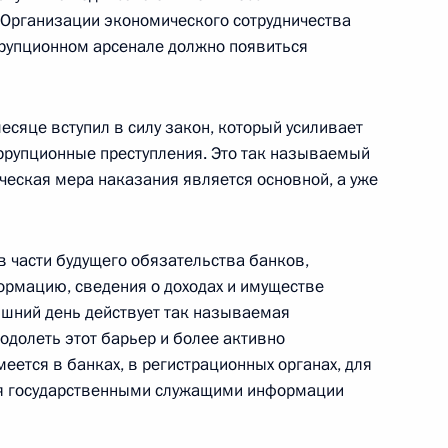
Организации экономического сотрудничества
оррупционном арсенале должно появиться
ации Президента Сергея
ести в субботу» Сергею
сяце вступил в силу закон, который усиливает
ррупционные преступления. Это так называемый
ческая мера наказания является основной, а уже
в части будущего обязательства банков,
ормацию, сведения о доходах и имуществе
боты мобильной приёмной
яшний день действует так называемая
одолеть этот барьер и более активно
ется в банках, в регистрационных органах, для
ия государственными служащими информации