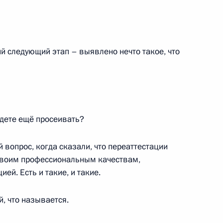
боты мобильной приёмной
ий следующий этап – выявлено нечто такое, что
е
удете ещё просеивать?
в возглавил работу
 Ставропольском крае
 вопрос, когда сказали, что переаттестации
о своим профессиональным качествам,
ей. Есть и такие, и такие.
й, что называется.
а в Федеративную Республику
1