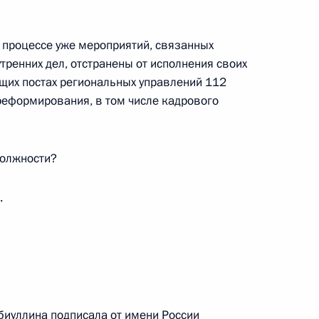
 в процессе уже мероприятий, связанных
ренних дел, отстранены от исполнения своих
ента будет работать
щих постах региональных управлений 112
 реформирования, в том числе кадрового
должности?
.
та о контроле закупок
го оборудования субъектами
биуллина подписала от имени России