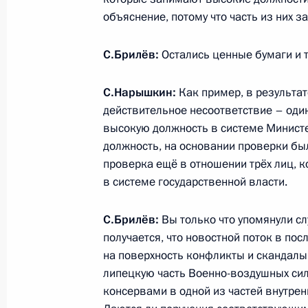
Сергей Нарышкин встретился с ру
объяснение, потому что часть из них
Президента Азербайджана Рамизо
С.Брилёв:
10 июня 2011 года, 11:00
Остались ценные бумаги и 
Москва
С.Нарышкин:
Как пример, в результа
действительное несоответствие – оди
9 июня 2011 года, четверг
высокую должность в системе Минист
В Кремле вручены государственные
должность, на основании проверки был
российских средств массовой инф
проверка ещё в отношении трёх лиц, 
в системе государственной власти.
9 июня 2011 года, 18:30
Москва, Кремль
С.Брилёв:
Вы только что упомянули сл
получается, что новостной поток в по
7 июня 2011 года, вторник
на поверхность конфликты и скандалы
липецкую часть Военно-воздушных сил
Под председательством Руководите
консервами в одной из частей внутрен
Президента Сергея Нарышкина сос