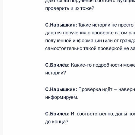
Даются ли поручения соответствующи
по вопросам гражданства
проверить и их тоже?
7 июня 2011 года, 19:00
С.Нарышкин:
Такие истории не просто
даются поручения о проверке в том сл
полученной информации (или от гражд
6 июня 2011 года, понедельник
самостоятельно такой проверкой не з
Губернатор Рязанской области Оле
Президенту доклад о ходе выполне
С.Брилёв:
Какие‑то подробности може
работы мобильной приёмной
истории?
6 июня 2011 года, 16:30
С.Нарышкин:
Проверка идёт – наверно
информируем.
3 июня 2011 года, пятница
С.Брилёв:
И, соответственно, даны ко
до конца?
Заседание Комиссии по проведени
сотрудников органов внутренних де