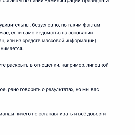
м органам по линии Администрации Президента
 удивительны, безусловно, по таким фактам
учае, если само ведомство на основании
ан, или из средств массовой информации)
анимается.
г Ковалёв направил
ния поручений по итогам
те раскрыть в отношении, например, липецкой
е, рано говорить о результатах, но мы вас
манды ничего не останавливать и всё довести
ю внеочередной аттестации
л