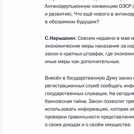
Антикоррупционную конвенцию ОЭСР (
28 мая 2011 года, суббота
и развития). Что ещё нового в антик
в обозримом будущем?
Интервью Руководителя Администр
Нарышкина ведущему программы «В
С.Нарышкин:
Совсем недавно в мае ме
Брилёву
экономические меры наказания за ко
28 мая 2011 года, 20:00
Томск
закон о кратных штрафах, где экономи
иные меры как дополнительные.
27 мая 2011 года, пятница
Внесён в Государственную Думу закон 
регистрационных служб сообщать инф
Перечень поручений по итогам ра
государственных служащих. На сегодн
Президента в Амурской области
банковская тайна. Закон позволит пре
использовать информацию, которая име
27 мая 2011 года, 20:15
проверки правильности представлен
о своих доходах и о своём имуществе.