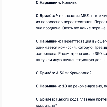
С.Нарышкин:
Конечно.
3 июня 2011 года, 14:30
Москва, Кремль
С.Брилёв:
Что касается МВД, в том чи
из первооснов переаттестации. Переа
2 июня 2011 года, четверг
она продлена. Опять же какие первы
Перечень поручений по итогам ра
С.Нарышкин:
Переаттестация высшего
Президента в Республике Дагестан
занимается комиссия, которую Презид
2 июня 2011 года, 11:00
завершена. Рассмотрено около 360 ка
на ту или иную начальствующую долж
С.Брилёв:
1 июня 2011 года, среда
А 50 забраковано?
Советник Президента Михаил Федот
С.Нарышкин:
18 не рекомендовано, п
мобильной приёмной Президента в
1 июня 2011 года, 18:30
С.Брилёв:
Какого рода главные прете
коррупция?