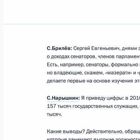
Мэр Танагрога Николай Федянин 
Президента Аркадию Дворковичу д
пункта 5 перечня поручений по ит
приёмной в Таганроге
С.Брилёв:
Сергей Евгеньевич, днями 
14 июня 2011 года, 16:50
о доходах сенаторов, членов парламент
Есть, например, сенаторы, формально
но владеющие, скажем, «мазерати» и 
делаете первые на основе изучения э
10 июня 2011 года, пятница
Заседание оргкомитета по подгото
С.Нарышкин
:
Я приведу цифры: в 2010
празднования 350-летия основани
157 тысяч государственных служащих,
тысяч.
10 июня 2011 года, 13:30
Москва
Какие выводы? Действительно, обраща
которые занимают высокие должности,