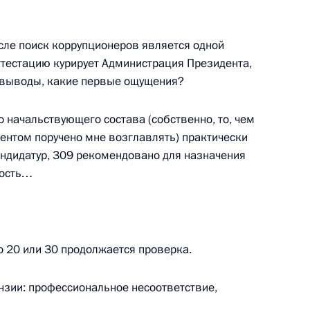
сле поиск коррупционеров является одной
ттестацию курирует Администрация Президента,
е выводы, какие первые ощущения?
боты мобильной приёмной
 начальствующего состава (собственно, то, чем
ентом поручено мне возглавлять) практически
ндидатур, 309 рекомендовано для назначения
ность…
ов возглавил работу
о 20 или 30 продолжается проверка.
 Дагестане
нзии: профессиональное несоответствие,