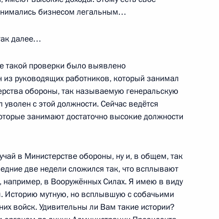
ководителем Администрации
 занимались бизнесом легальным…
м Мехтиевым
так далее…
те такой проверки было выявлено
н из руководящих работников, который занимал
ерства обороны, так называемую генеральскую
 награды представителям
 уволен с этой должности. Сейчас ведётся
1
ормации
которые занимают достаточно высокие должности
учай в Министерстве обороны, ну и, в общем, так
следние две недели сложился так, что всплывают
, например, в Вооружённых Силах. Я имею в виду
. Историю мутную, но всплывшую с собачьими
ля Администрации
них войск. Удивительны ли Вам такие истории?
тоялось заседание Комиссии