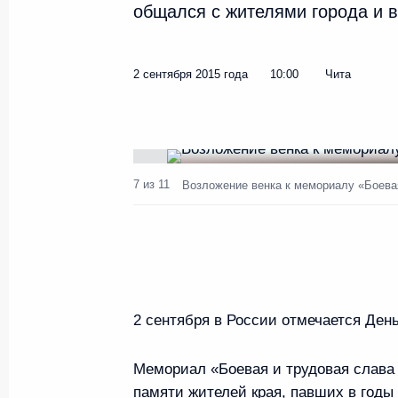
общался с жителями города и 
Принята отставка главы Забай
2 сентября 2015 года
10:00
Чита
17 февраля 2016 года, 10:05
Поездка в Читу
7 из 11
Возложение венка к мемориалу «Боевая
2 сентября 2015 года
Возложение венка к мемориал
слава забайкальцев»
2 сентября в России отмечается Ден
2 сентября 2015 года, 10:00
Мемориал «Боевая и трудовая слава 
памяти жителей края, павших в годы