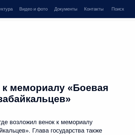
уктура
Видео и фото
Документы
Контакты
Поиск
Все темы
Подписаться на ленту
ьтатов
 к мемориалу «Боевая
ть следующие материалы
 забайкальцев»
исполняющей обязанности
рая
где возложил венок к мемориалу
йкальцев». Глава государства также