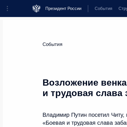
Президент России
События
Стр
Материалы по выбранной теме
События
60 резул
Забайкальский край,
Возложение венка
Показа
и трудовая слава
Наталья Жданова назначена 
губернатора Забайкальского к
Владимир Путин посетил Читу, 
«Боевая и трудовая слава заба
17 февраля 2016 года, 20:35