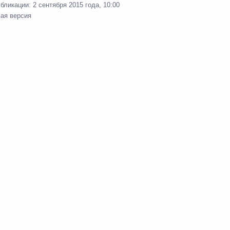
убликации:
2 сентября 2015 года, 10:00
вая версия
федеральных
едств из резервного
и субъектов Российской