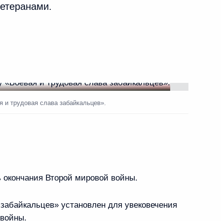
ветеранами.
кальского края
 и трудовая слава забайкальцев».
у «Боевая и трудовая
ь окончания Второй мировой войны.
забайкальцев» установлен для увековечения
 войны.