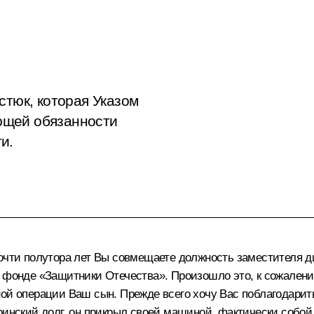
стюк, которая Указом
ющей обязанности
и.
очти полутора лет Вы совмещаете должность заместителя 
 фонде «Защитники Отечества». Произошло это, к сожалению
ой операции Ваш сын. Прежде всего хочу Вас поблагодарить
оинский долг, он прикрыл своей машиной, фактически собой