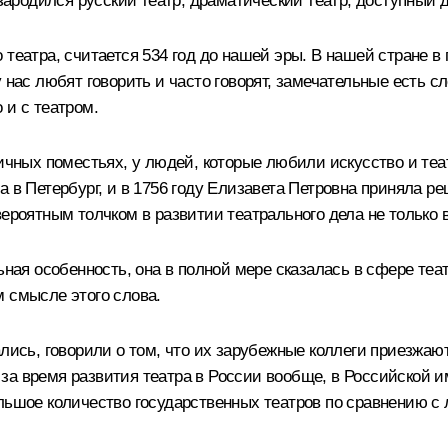
 зародился русский театр, драматический театр, доступный 
театра, считается 534 год до нашей эры. В нашей стране в 
 нас любят говорить и часто говорят, замечательные есть сл
 и с театром.
личных поместьях, у людей, которые любили искусство и теа
а в Петербург, и в 1756 году Елизавета Петровна приняла р
ероятным толчком в развитии театрального дела не только в 
ьная особенность, она в полной мере сказалась в сфере теат
м смысле этого слова.
ались, говорили о том, что их зарубежные коллеги приезжаю
за время развития театра в России вообще, в Российской и
льшое количество государственных театров по сравнению с 