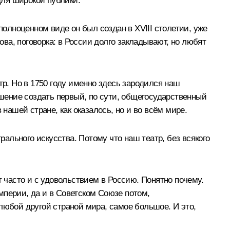
для широкой публики.
полноценном виде он был создан в XVIII столетии, уже
ова, поговорка: в России долго закладывают, но любят
тр. Но в 1750 году именно здесь зародился наш
ешение создать первый, по сути, общегосударственный
нашей стране, как оказалось, но и во всём мире.
рального искусства. Потому что наш театр, без всякого
т часто и с удовольствием в Россию. Понятно почему.
мперии, да и в Советском Союзе потом,
любой другой страной мира, самое большое. И это,