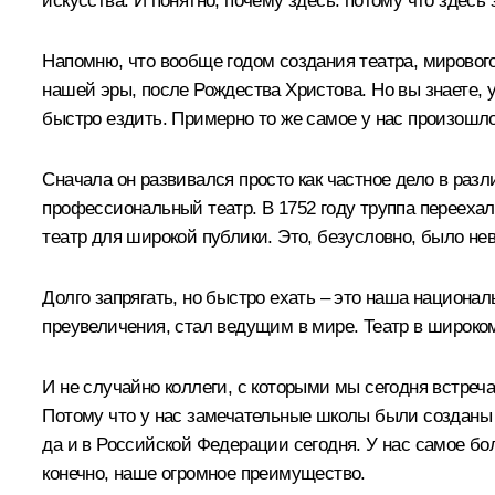
искусства. И понятно, почему здесь: потому что здесь
Напомню, что вообще годом создания театра, мирового 
нашей эры, после Рождества Христова. Но вы знаете, у
быстро ездить. Примерно то же самое у нас произошло
Сначала он развивался просто как частное дело в раз
профессиональный театр. В 1752 году труппа переехал
театр для широкой публики. Это, безусловно, было нев
Долго запрягать, но быстро ехать – это наша национал
преувеличения, стал ведущим в мире. Театр в широко
И не случайно коллеги, с которыми мы сегодня встреч
Потому что у нас замечательные школы были созданы 
да и в Российской Федерации сегодня. У нас самое бо
конечно, наше огромное преимущество.