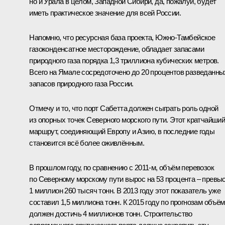
но и Урала в целом, Западной Сибири, да, пожалуй, будет
иметь практическое значение для всей России.
Напомню, что ресурсная база проекта, Южно-Тамбейское
газоконденсатное месторождение, обладает запасами
природного газа порядка 1,3 триллиона кубических метров.
Всего на Ямале сосредоточено до 20 процентов разведанны
запасов природного газа России.
Отмечу и то, что порт Сабетта должен сыграть роль одной
из опорных точек Северного морского пути. Этот кратчайши
маршрут, соединяющий Европу и Азию, в последние годы
становится всё более оживлённым.
В прошлом году, по сравнению с 2011-м, объём перевозок
по Северному морскому пути вырос на 53 процента – превы
1 миллион 260 тысяч тонн. В 2013 году этот показатель уже
составил 1,5 миллиона тонн. К 2015 году по прогнозам объём
должен достичь 4 миллионов тонн. Строительство