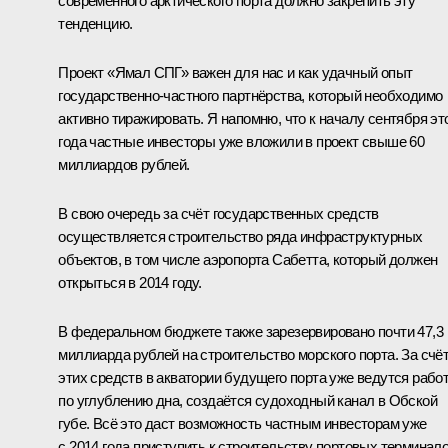
современного арктического порта должно закрепить эту
тенденцию.
Проект «Ямал СПГ» важен для нас и как удачный опыт
государственно-частного партнёрства, который необходимо
активно тиражировать. Я напомню, что к началу сентября эт
года частные инвесторы уже вложили в проект свыше 60
миллиардов рублей.
В свою очередь за счёт государственных средств
осуществляется строительство ряда инфраструктурных
объектов, в том числе аэропорта Сабетта, который должен
открыться в 2014 году.
В федеральном бюджете также зарезервировано почти 47,3
миллиарда рублей на строительство морского порта. За счё
этих средств в акватории будущего порта уже ведутся рабо
по углублению дна, создаётся судоходный канал в Обской
губе. Всё это даст возможность частным инвесторам уже
с 2014 года приступить к строительству портовых терминало