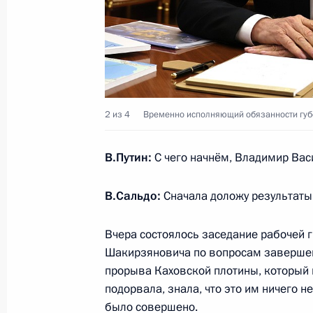
новых регионов России
31 января 2024 года, 22:10
Президенту доложено о ситуации в
2 из 4
Временно исполняющий обязанности губ
областях в связи с ухудшением пог
8 января 2024 года, 23:20
В.Путин:
С чего начнём, Владимир Ва
В.Сальдо:
Сначала доложу результаты
Определены особенности применени
Запорожской и Херсонской областе
Вчера состоялось заседание рабочей 
аграрной сферы
Шакирзяновича по вопросам завершен
прорыва Каховской плотины, который
25 декабря 2023 года, 18:00
подорвала, знала, что это им ничего н
было совершено.