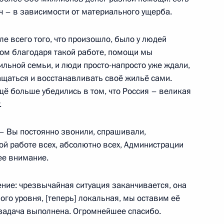
яч – в зависимости от материального ущерба.
е всего того, что произошло, было у людей
том благодаря такой работе, помощи мы
ещания с членами
ильной семьи, и люди просто-напросто уже ждали,
ращаться и восстанавливать своё жильё сами.
щё больше убедились в том, что Россия – великая
.
– Вы постоянно звонили, спрашивали,
медицинской помощи на новых
ой работе всех, абсолютно всех, Администрации
января 2025 года
ее внимание.
ение: чрезвычайная ситуация заканчивается, она
го уровня, [теперь] локальная, мы оставим её
 задача выполнена. Огромнейшее спасибо.
мирования федерального