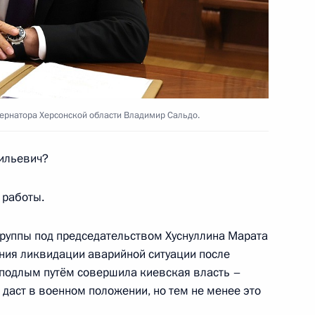
 Московской и Херсонской
ернатора Херсонской области Владимир Сальдо.
одных условий
сильевич?
 работы.
я на территориях ДНР, ЛНР,
й ряда законов, касающихся
группы под председательством Хуснуллина Марата
ия ликвидации аварийной ситуации после
 подлым путём совершила киевская власть –
е даст в военном положении, но тем не менее это