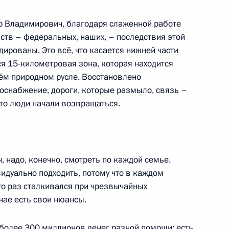
именения требований
р Владимирович, благодаря слаженной работе
риях ДНР, ЛНР, Запорожской
ств – федеральных, наших, – последствия этой
ированы. Это всё, что касается нижней части
ся 15-километровая зона, которая находится
оём природном русле. Восстановлено
оснабжение, дороги, которые размыло, связь –
 что люди начали возвращаться.
менения, регулирующие
окументов юрлицами в новых
, надо, конечно, смотреть по каждой семье.
видуально подходить, потому что в каждом
го раз сталкивался при чрезвычайных
нения требований
чае есть свои нюансы.
нской ответственности
в новых регионах РФ
 более 300 миллионов денег разной помощи: есть