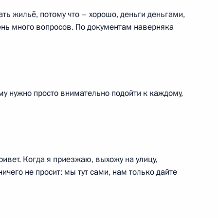
ый период 2025 и 2026 годов
ть жильё, потому что – хорошо, деньги деньгами,
чень много вопросов. По документам наверняка
30 сентября – День
кой и Херсонской областей
му нужно просто внимательно подойти к каждому,
Р, ЛНР, Запорожскую
вет. Когда я приезжаю, выхожу на улицу,
ичего не просит: мы тут сами, нам только дайте