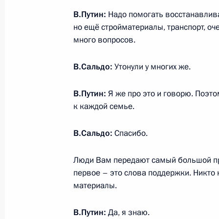
бюджета на 2024 год и на планов
В.Путин:
Надо помогать восстанавлива
2 ноября 2023 года, 13:15
но ещё стройматериалы, транспорт, о
много вопросов.
Установлена новая памятная дата: 
В.Сальдо:
Утонули у многих же.
воссоединения ДНР, ЛНР, Запорожс
с Российской Федерацией
В.Путин:
Я же про это и говорю. Поэто
к каждой семье.
28 сентября 2023 года, 16:05
В.Сальдо:
Спасибо.
Мария Львова-Белова посетила ДН
Люди Вам передают самый большой при
и Херсонскую области
первое – это слова поддержки. Никто н
2 сентября 2023 года, 18:00
материалы.
В.Путин:
Да, я знаю.