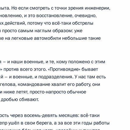
мыта. Но если смотреть с точки зрения инженерии,
ановлению, и это восстановление, очевидно,
 действий, потому что всё-таки обстрелы
 гарантиях сотрудникам
бя просто самым наглым образом: уже
ния Российской Федерации
е на легковые автомобили небольшие такие
я – и наши военные, и те, кому положено с этим
» против всего этого. «Противоядие» бывает
апелляционного
й – и военные, и подразделения. У нас там есть
бных актов, принятых
елова, командование хвалит его работу, они
и ниже летят, просто-напросто обычное
бщей юрисдикции Донецкой
, дробью сбивают.
Запорожской и Херсонской
сть через восемь-девять месяцев: всё-таки
пр ушёл в свои берега, а за все эти годы работы