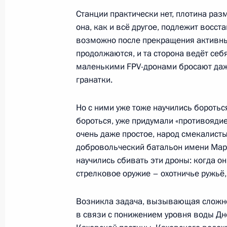
Станции практически нет, плотина раз
она, как и всё другое, подлежит восст
возможно после прекращения активных
Указ о дополнительных социальных
продолжаются, и та сторона ведёт се
органов принудительного исполне
маленькими FPV-дронами бросают даж
и членам их семей
гранатки.
31 июля 2023 года, 18:15
Но с ними уже тоже научились боротьс
бороться, уже придумали «противоядие
Законодательно уточнён порядок 
очень даже простое, народ смекалисты
и кассационного обжалования суде
добровольческий батальон имени Марг
научились сбивать эти дроны: когда он
арбитражными судами и судами о
стрелковое оружие – охотничье ружьё
и Луганской народных республик, 
областей
Возникла задача, вызывающая сложно
31 июля 2023 года, 17:05
в связи с понижением уровня воды Дне