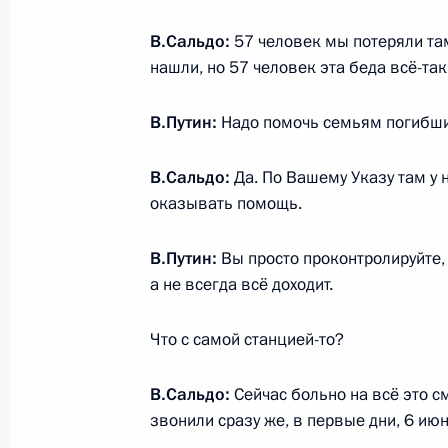
Указ о дополнительных мерах, осущ
В.Сальдо:
57 человек мы потеряли там 
о введении военного положения на
нашли, но 57 человек эта беда всё-так
Запорожской и Херсонской област
25 августа 2023 года, 15:35
В.Путин:
Надо помочь семьям погибши
В.Сальдо:
Да. По Вашему Указу там у 
Встреча с врио губернатора Херсо
оказывать помощь.
Сальдо
В.Путин:
Вы просто проконтролируйте, 
24 августа 2023 года, 20:20
а не всегда всё доходит.
Что с самой станцией-то?
В Налоговом кодексе закреплён по
взносов на отдельные виды обязат
В.Сальдо:
Сейчас больно на всё это с
страхования
звонили сразу же, в первые дни, 6 ию
4 августа 2023 года, 15:15