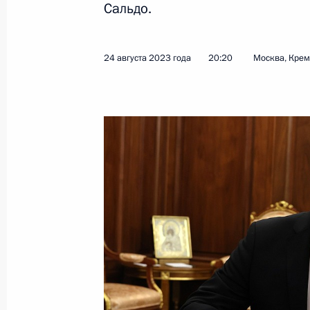
Сальдо.
22 апреля 2024 года, 16:30
24 августа 2023 года
20:20
Москва, Кре
Подписан закон, отменяющий госп
транспортных средств, переданных
23 марта 2024 года, 19:15
Внесены изменения в закон о госр
и оборота этилового спирта, алко
продукции
23 марта 2024 года, 18:35
Совещание по вопросам социально