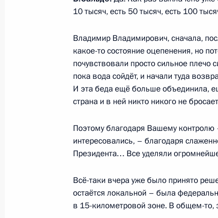
10 тысяч, есть 50 тысяч, есть 100 тыс
25 декабря 2023 года, 13:30
Владимир Владимирович, сначала, посл
какое-то состояние оцепенения, но по
Перечень поручений по итогам сов
почувствовали просто сильное плечо с
Правительства
пока вода сойдёт, и начали туда возв
И эта беда ещё больше объединила, е
7 декабря 2023 года, 22:00
страна и в ней никто никого не бросает
Поэтому благодаря Вашему контролю 
Срок предоставления бесплатной 
интересовались, – благодаря слаженн
территориях России продлён до 1 
Президента… Все уделяли огромнейш
27 ноября 2023 года, 18:25
Всё-таки вчера уже было принято реш
остаётся локальной – была федерально
в 15-километровой зоне. В общем-то,
Подписан закон, касающийся фор