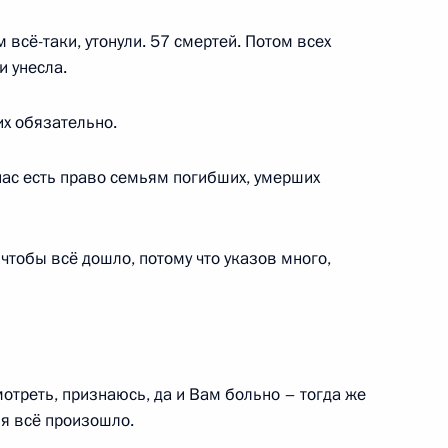
ествляемых в связи с Указом
всё-таки, утонули. 57 смертей. Потом всех
 территориях ДНР, ЛНР,
и унесла.
ей
х обязательно.
нас есть право семьям погибших, умерших
нской области Владимиром
чтобы всё дошло, потому что указов много,
рядок уплаты страховых
ельного социального
мотреть, признаюсь, да и Вам больно – тогда же
ня всё произошло.