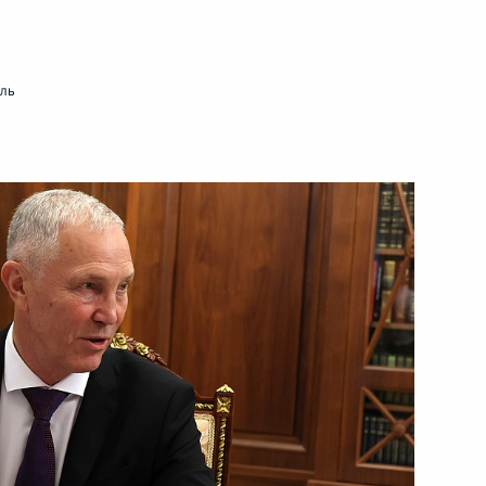
мль
ошлину за регистрацию
 безвозмездно в зону СВО
егулировании производства
гольной и спиртосодержащей
-экономического развития