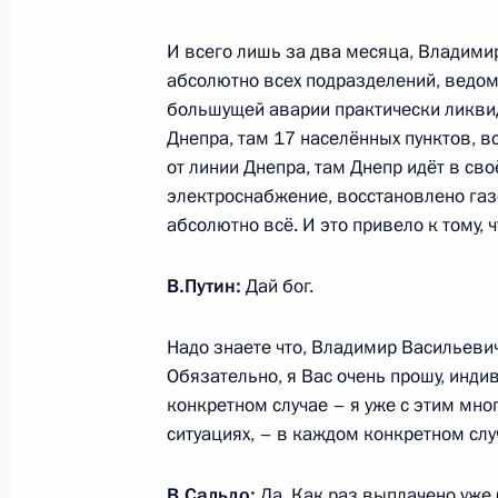
Установлен переходный период пр
И всего лишь за два месяца, Владими
пожарной безопасности на террито
абсолютно всех подразделений, ведом
и Херсонской областей
большущей аварии практически ликвид
25 декабря 2023 года, 17:15
Днепра, там 17 населённых пунктов, в
от линии Днепра, там Днепр идёт в св
электроснабжение, восстановлено газ
абсолютно всё. И это привело к тому,
В Гражданский кодекс внесены из
порядок внесения учредительных д
В.Путин:
Дай бог.
регионах России
25 декабря 2023 года, 13:45
Надо знаете что, Владимир Васильевич
Обязательно, я Вас очень прошу, инди
конкретном случае – я уже с этим мно
Продлён переходный период приме
ситуациях, – в каждом конкретном слу
обязательного страхования гражда
владельцев транспортных средств 
В.Сальдо:
Да. Как раз выплачено уже