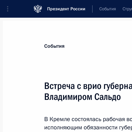
Президент России
События
Стру
Материалы по выбранной теме
События
Херсонская область,
121 результат
Встреча с врио губерн
Показа
Владимиром Сальдо
Определены особенности приобрете
поверенного лицом, признанным г
В Кремле состоялась рабочая в
Федерации в связи с принятием в е
исполняющим обязанности губе