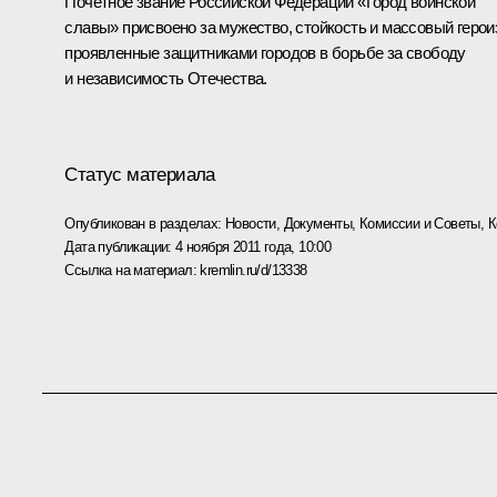
Почётное звание Российской Федерации «Город воинской
славы» присвоено за мужество, стойкость и массовый герои
проявленные защитниками городов в борьбе за свободу
и независимость Отечества.
Статус материала
Опубликован в разделах:
Новости
,
Документы
,
Комиссии и Советы
,
К
Дата публикации:
4 ноября 2011 года, 10:00
Ссылка на материал:
kremlin.ru/d/13338