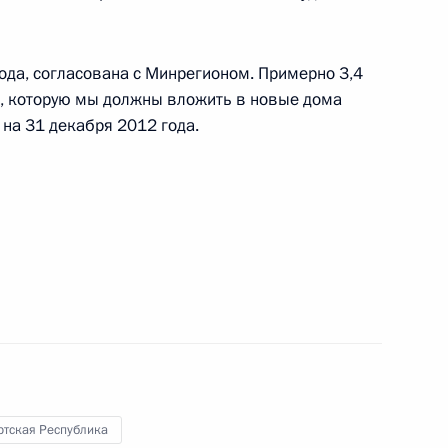
 поездку в Приволжский
ода, согласована с Минрегионом. Примерно 3,4
а, которую мы должны вложить в новые дома
и на 31 декабря 2012 года.
и Александром Волковым
и от обязанностей
йской Федерации
ей субъектов Российской
ртская Республика