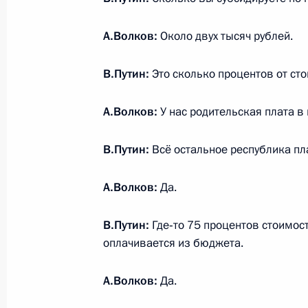
в Удмуртской Республике
5 ноября 2014 года, 15:40
А.Волков:
Около двух тысяч рублей.
В.Путин:
Это сколько процентов от ст
Рабочая встреча с исполняющим о
Александром Соловьёвым
А.Волков:
У нас родительская плата в
6 августа 2014 года, 10:20
В.Путин:
Всё остальное республика пла
А.Волков:
Да.
Александр Соловьёв назначен вр
обязанности Главы Удмуртской Рес
В.Путин:
Где‑то 75 процентов стоимос
19 февраля 2014 года, 15:15
оплачивается из бюджета.
А.Волков:
Да.
Рабочая встреча с главой Удмурти