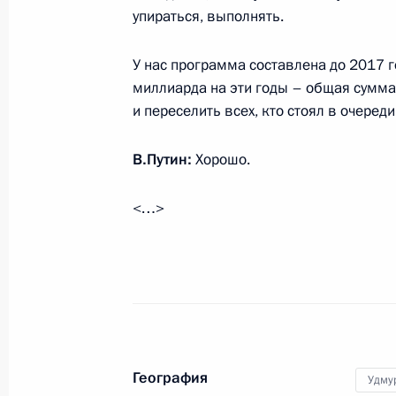
упираться, выполнять.
Владимир Путин совершит рабочую
У нас программа составлена до 2017 г
федеральный округ
миллиарда на эти годы – общая сумм
и переселить всех, кто стоял в очеред
17 сентября 2013 года, 17:00
В.Путин:
Хорошо.
Рабочая встреча с Главой Удмурти
<…>
10 августа 2012 года, 15:30
Указ «О назначении и освобождени
представителей Президента Росси
в квалификационных коллегиях суд
География
Федерации»
Удму