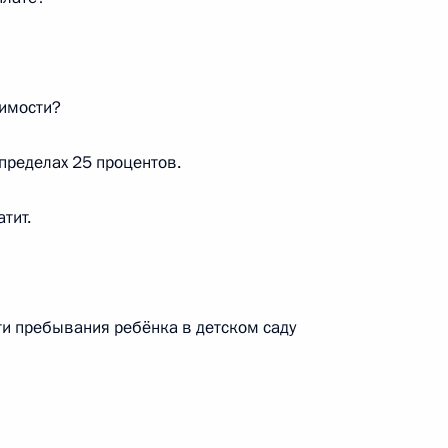
оимости?
бязанности главы Удмуртии
 пределах 25 процентов.
тит.
еменно исполняющим
публики
ти пребывания ребёнка в детском саду
и Александром Волковым