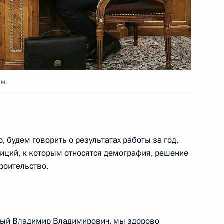
олняющем обязанности Главы
ым.
речалова врио главы
, будем говорить о результатах работы за год,
зиций, к которым относятся демография, решение
роительство.
Главу Удмуртии Александра
мый Владимир Владимирович, мы здорово