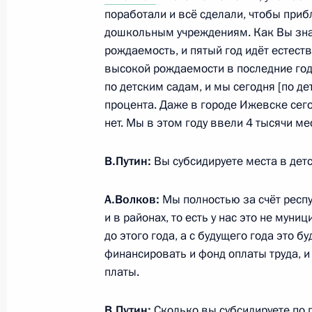
поработали и всё сделали, чтобы приб
дошкольным учреждениям. Как Вы знает
Герман Клименко посетил Удмуртск
рождаемость, и пятый год идёт естест
12 октября 2016 года, 15:00
высокой рождаемости в последние го
по детским садам, и мы сегодня [по де
процента. Даже в городе Ижевске сегод
Поездка в Ижевск
нет. Мы в этом году ввели 4 тысячи ме
20 сентября 2016 года
В.Путин:
Вы субсидируете места в дет
А.Волков:
Мы полностью за счёт респ
Рабочая встреча с Главой Удмурти
и в районах, то есть у нас это не му
2 февраля 2016 года, 14:15
до этого года, а с будущего года это
финансировать и фонд оплаты труда, 
платы.
Увеличено число мировых судей и к
В.Путин:
Сколько вы субсидируете по 