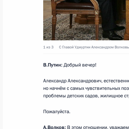
Президент подписал Указ «Об исп
Удмуртской Республики»
4 апреля 2017 года, 15:40
1 из 3
С Главой Удмуртии Александром Волков
Президент назначил Александра Б
Удмуртии
В.Путин:
Добрый вечер!
4 апреля 2017 года, 15:30
Александр Александрович, естественно
но начнём с самых чувствительных по
проблемы детских садов, жилищное ст
Президент отстранил от должности 
Соловьёва
Пожалуйста.
4 апреля 2017 года, 13:15
А.Волков
:
В этом отношении, уважае