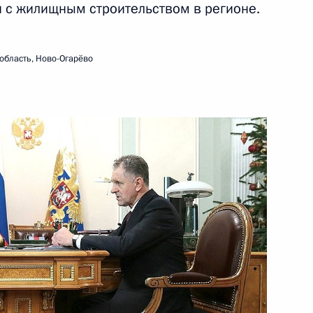
и с жилищным строительством в регионе.
й дом в Ижевске
область, Ново-Огарёво
 работе форума «Сделано