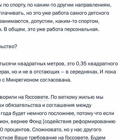
 по спорту, по каким‑то другим направлениям,
плачивать, но это уже работа самого детского
занимаются, допустим, каким‑то спортом,
. В общем, это уже работа персональная.
льство?
тысячи квадратных метров, это 0,35 квадратного
рах, но и не в отстающих – в середняках. И пока
граммы вооружения для
 с Минрегионом согласована.
оворили на
Госсовете
. По ветхому жилью мы
ши обязательства и соглашения между
года будет немного посложнее, потому что если
ион, вернее Фонд [содействия реформированию
»
0 процентов. Сложновато, но у нас другого
ёсткое Ваше требование на Госсовете. Будем