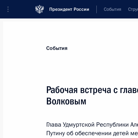
Президент России
События
Стру
Материалы по выбранной теме
События
Удмуртская Республика,
67 результ
Рабочая встреча с гла
Показа
Волковым
Заседание бюро Союза машиностро
оборонным предприятиям
Глава Удмуртской Республики А
Путину об обеспечении детей м
27 июня 2017 года, 18:40