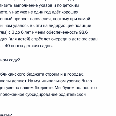
лизить выполнение указов и по детским
е, у нас уже не один год идёт хорошая
ую Республику
венный прирост населения, поэтому при самой
ды нам удалось выйти на лидирующие позиции
тям] с 3 до 6 лет имеем обеспеченность 98,6
ня [для детей] с трёх лет очереди в детские сады
ст, 40 новых детских садов.
ском саду?
убликанского бюджета строим и в городах,
и Александром Соловьёвым
ниципалы делают. На муниципальном уровне было
 будет уже на нашем бюджете. Мы будем полностью
и положенное субсидирование родительской
оличество судебных участков
плате?