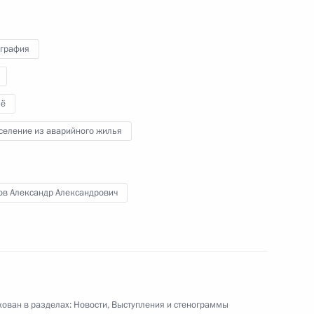
графия
и Александром Волковым
ё
селение из аварийного жилья
я поручений, данных
мной Президента
ов Александр Александрович
пункта 3 перечня поручений,
ован в разделах:
Новости
,
Выступления и стенограммы
ой приёмной Президента