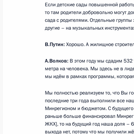
Если детские сады повышенной работы
26 декабря 2013 года, 20:00
то там родители добровольно могут до
сада с родителями. Отдельные группы 
другие – на музыкальных инструментах
Поездка в Ижевск
В.Путин:
Хорошо. А жилищное строите
18 сентября 2013 года
А.Волков:
В этом году мы сдадим 532 
метра на человека. Мы здесь не в лиде
Совещание по выполнению госпро
мы идём в рамках программы, которая
Сухопутных войск
18 сентября 2013 года, 20:30
Мы полностью реализуем то, что Вы г
последние три года выполнили все на
Минрегионом и бюджетом. С будущего 
раньше больше финансировал Минрег
Посещение концерна «Калашников
ЖКХ], то на будущий год наша доля – 6
18 сентября 2013 года, 19:45
выхода нет, потому что мы получили ж