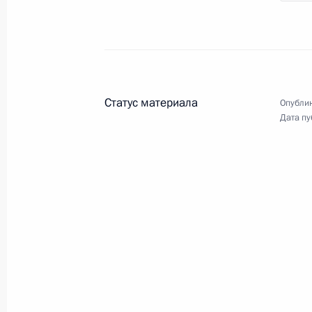
Встреча с губернатором Тюменской
Моором
1 декабря 2020 года, 19:00
Статус материала
Опублик
Дата пу
Совещание по стратегическому ра
отрасли
1 декабря 2020 года, 18:00
Рабочая поездка в Тобольск
1 декабря 2020 года, 16:00