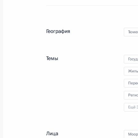
Мария Львова-Белова посетила Тю
География
Тюме
5 декабря 2023 года, 20:00
Темы
Госу
Встреча с губернатором Тюменской
Моором
Жиль
11 мая 2023 года, 13:45
Пере
Реги
Ещё 
Поездка в Тобольск
1 декабря 2020 года
Лица
Моор