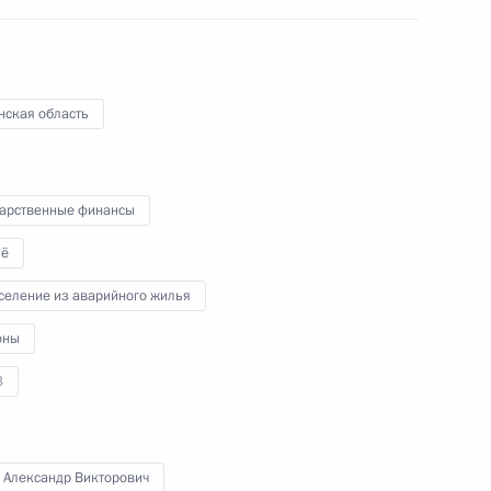
менскую область
нская область
дарственные финансы
 области Александром
ё
селение из аварийного жилья
оны
3
 Александр Викторович