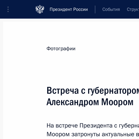
Президент России
События
Струк
Материалы по выбранной теме
Фотографии
Тюменская область,
42 результата
Встреча с губернаторо
Совещание по вопросам ликвидаци
Александром Моором
24 апреля 2024 года, 15:40
На встрече Президента с губер
Совещание по вопросам ликвидаци
Моором затронуты актуальные 