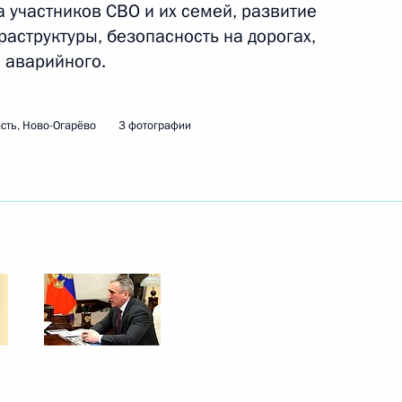
 участников СВО и их семей, развитие
аструктуры, безопасность на дорогах,
 аварийного.
 паводками в Оренбургской,
сть, Ново-Огарёво
3 фотографии
клады о развитии ситуации
ии
оченных по правам ребёнка