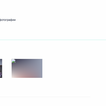
ики Тыва Владиславом
фотографии
вещания по вопросам
ия Республики Тыва
го буддийского монастыря