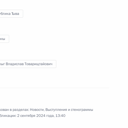
кого кадетского училища
ублика Тыва
ики Тыва Владиславом
оны
лыг Владислав Товарищтайович
-экономического развития
ован в разделах:
Новости
,
Выступления и стенограммы
бликации:
2 сентября 2024 года, 13:40
м»