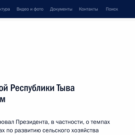
ктура
Видео и фото
Документы
Контакты
Поиск
Все темы
Подписаться на ленту
вой Республики Тыва
задачах региональных
 реализации Стратегии
ом
литики
вал Президента, в частности, о темпах
ах по развитию сельского хозяйства