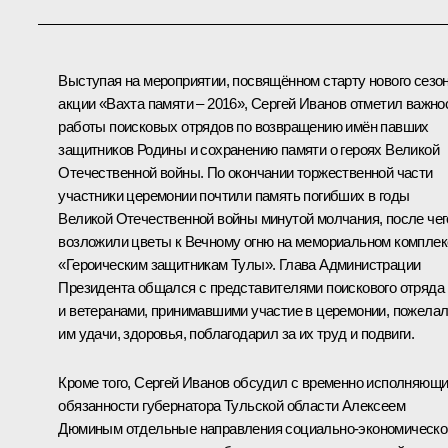
Выступая на мероприятии, посвящённом старту нового сезо
акции «Вахта памяти – 2016»,
Сергей Иванов
отметил важно
работы поисковых отрядов по возвращению имён павших
защитников Родины и сохранению памяти о героях Великой
Отечественной войны. По окончании торжественной части
участники церемонии почтили память погибших в годы
Великой Отечественной войны минутой молчания, после чег
возложили цветы к Вечному огню на мемориальном комплек
«Героическим защитникам Тулы». Глава Администрации
Президента общался с представителями поискового отряда
и ветеранами, принимавшими участие в церемонии, пожела
им удачи, здоровья, поблагодарил за их труд и подвиги.
Кроме того, Сергей Иванов обсудил с временно исполняющ
обязанности губернатора Тульской области
Алексеем
Дюминым
отдельные направления социально-экономическо