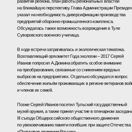
развития региона, план работы региональных властей
на ближайшую перспективу. Глава Администрации Президен
указал на необходимость диверсификации производства
предприятий оборонно-промышленного комплекса.
Обсуждалась также возможность возрождения в Туле
Суворовского военного училища.
В ходе встречи затрагивалась и экологическая тематика.
Возглавляющий оргкомитет Года экологии – 2017 Сергей
Иванов попросил А.Дюмина обратить особое внимание
на преобразования, связанные со снижением вредных
выбросов на предприятиях. Отдельно обсуждался вопрос
обеспечения жильём проживающих в регионе ветеранов во
и членов их семей.
Позже Сергей Иванов посетил Тульский государственный
музей оружия, а также принял участие в пленарном заседан
III съезда Общероссийского общественного движения
по увековечиванию памяти погибших при защите Отечества
«Поисковое движение России».