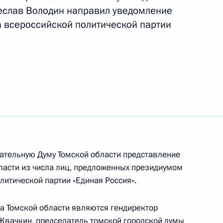
еслав Володин направил уведомление
а всероссийской политической партии
ой области Владимиром
ательную Думу Томской области представление
бласти из числа лиц, предложенных президиумом
литической партии «Единая Россия».
но исполняющим обязанности
а Томской области являются гендиректор
 Жвачкин, председатель томской городской думы