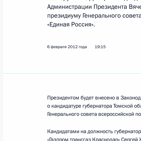
Администрации Президента Вяч
31 августа 2022 года, 14:00
президиуму Генерального совет
«Единая Россия».
Встреча с врио губернатора Томск
Мазуром
6 февраля 2012 года
19:15
22 августа 2022 года, 14:05
Встреча с Владимиром Мазуром
Президентом будет внесено в Законод
10 мая 2022 года, 20:20
о кандидатуре губернатора Томской о
Генерального совета всероссийской по
Владимир Мазур назначен времен
Кандидатами на должность губернатор
губернатора Томской области
«Газпром трансгаз Краснодар» Сергей