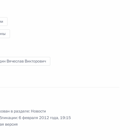
ии
овой зоны Томской области
оны
дин Вячеслав Викторович
области Сергеем Жвачкиным
ом комитете
ован в разделе:
Новости
бликации:
6 февраля 2012 года, 19:15
ая версия