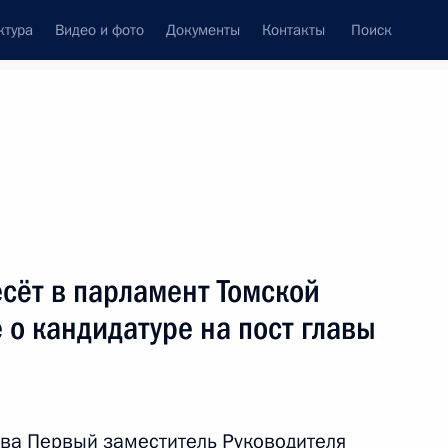
ктура
Видео и фото
Документы
Контакты
Поиск
Все темы
Подписаться на ленту
сёт в парламент Томской
в регионах России
 о кандидатуре на пост главы
азвития Кировской,
ва Первый заместитель Руководителя
 областей