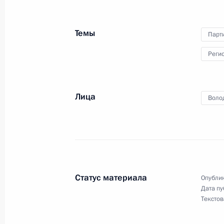
Темы
Парт
Подписан закон об изменении час
Реги
26 апреля 2016 года, 14:20
Лица
Воло
Встреча с губернатором Томской 
7 июля 2015 года, 13:20
Кадровые изменения в Следственн
Статус материала
Опублик
12 июля 2012 года, 18:40
Дата пу
Текстов