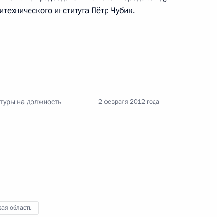
итехнического института Пётр Чубик.
лняющим обязанности
геем Жвачкиным
туры на должность
2 февраля 2012 года
но исполняющим обязанности
области Сергеем Жвачкиным
кая область