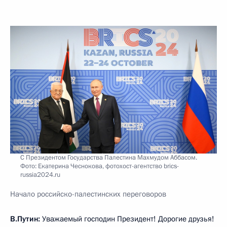
C Президентом Государства Палестина Махмудом Аббасом.
Фото: Екатерина Чеснокова, фотохост-агентство brics-
russia2024.ru
Начало российско-палестинских переговоров
В.Путин:
Уважаемый господин Президент! Дорогие друзья!