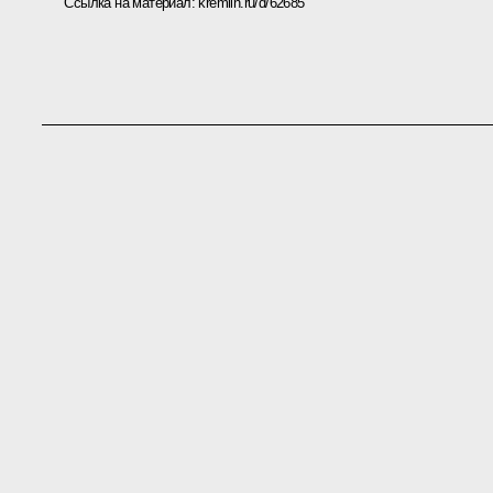
Ссылка на материал:
kremlin.ru/d/62685