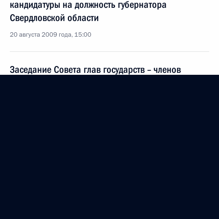
кандидатуры на должность губернатора
Свердловской области
20 августа 2009 года, 15:00
Заседание Совета глав государств – членов
Шанхайской организации сотрудничества
с участием глав государств-наблюдателей
16 июня 2009 года, 12:30
Рабочая встреча с губернатором Свердловской
области Эдуардом Росселем
15 июня 2009 года, 14:40
Посещение нового аэровокзального комплекса