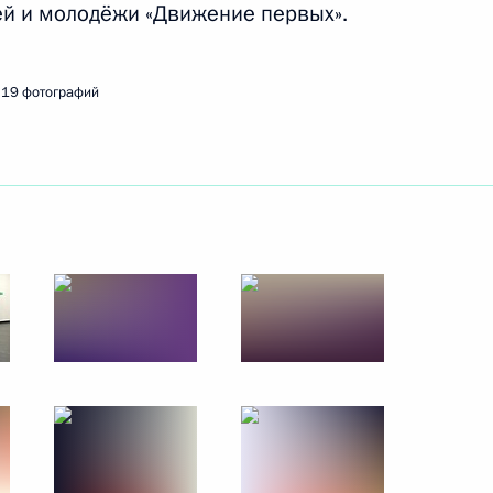
ей и молодёжи «Движение первых».
19 фотографий
льского края Владимиром
соответствующее ему
авропольском крае
ужной форум «Семья