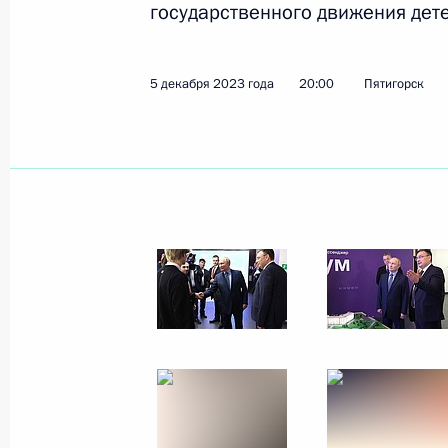
государственного движения дет
15 августа 2025 года, 17:30
5 декабря 2023 года
20:00
Пятигорск
Встреча с губернатором Ставропо
Владимировым
28 июля 2025 года, 13:55
Увеличено число мировых судей и 
количества судебных участков в Ст
7 июля 2025 года, 15:30
Мария Львова-Белова открыла окр