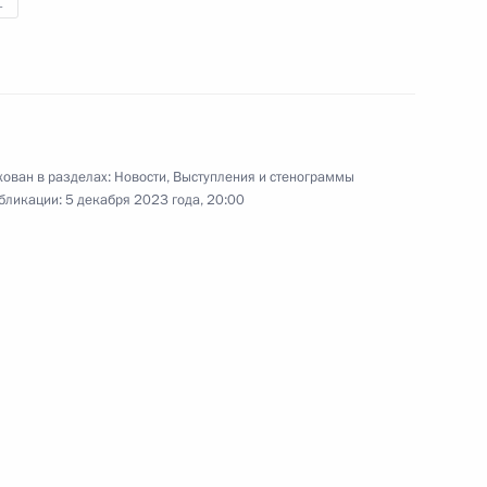
1
 комплекса «Солнечный дар»
ован в разделах:
Новости
,
Выступления и стенограммы
бликации:
5 декабря 2023 года, 20:00
льского края Владимиром