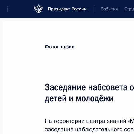
Президент России
События
Стру
Материалы по выбранной теме
Фотографии
Ставропольский край,
97 результа
Заседание набсовета 
Указ о праздновании 250-летия ос
детей и молодёжи
25 марта 2026 года, 19:45
На территории центра знаний «М
Подведены итоги кадровой платф
заседание наблюдательного со
на результат»