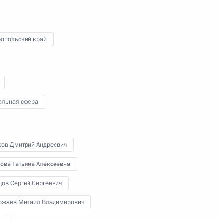
ропольский край
льского края Владимиром
альная сфера
хов Дмитрий Андреевич
кова Татьяна Алексеевна
ектов в регионах России
цов Сергей Сергеевич
ожаев Михаил Владимирович