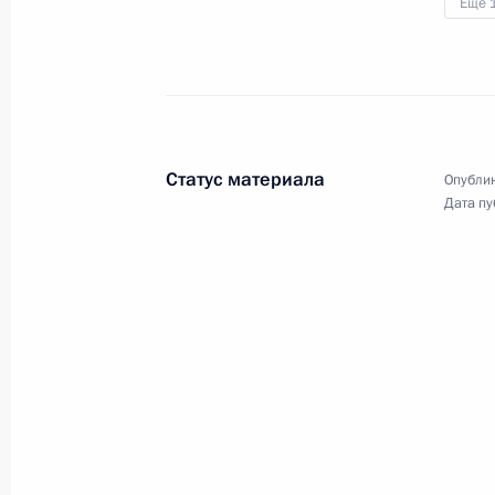
Ещё 
Встреча с работниками тепличного
5 марта 2024 года, 17:30
Статус материала
Опублик
Поездка в Ставропольский край
Дата пу
5 декабря 2023 года
Встреча с губернатором Ставропо
Владимировым
5 декабря 2023 года, 21:05