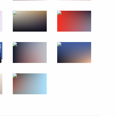
авропольский край
очей поездки Президента