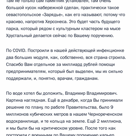
Там не только сам памятник установлен, там очень
большой кусок набережной сделан, практически такое
севастопольское «Зарядье», как его называют, потому что
красиво, напротив Херсонеса. Это будет часть будущего
парка, который рядом с культурным кластером на мысе
Хрустальный делается сейчас по Вашему поручению.
По COVID. Построили в нашей действующей инфекционке
два больших модуля, как, собственно, вся страна строила.
Спасибо Вам отдельное за миллиард рублей помощи
предпринимателям, который был выделен, мы их сильно
поддержали, и, понятно, врачам, гражданам.
По воде хотел бы доложить, Владимир Владимирович.
Картина наглядная. Ещё в декабре, когда Вы принимали
решение по плану, по работе Правительства, было 9
миллионов кубических метров в нашем Чернореченском
водохранилище, и те кольца на земле. Ещё 2 миллиона,
и мы были бы на критическом уровне. После того как
построили с военными по Вашему поручению карьер,