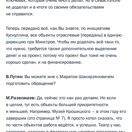
ключевых, который очень много делал, но в Севастополе
не доделал и в итоге со своими обязательствами
не справился.
Теперь передано всё, как Вы знаете, по инициативе
Хуснуллина
, все объекты отраслевые [переданы] в единую
дирекцию при Минстрое. Чтобы им доделать всё-таки то,
что нужно, требуется также дополнительное выделение
денег и на проект, потому что проект был тоже не очень
хорошо сделан, и на финансирование.
В.Путин:
Вы можете мне с Маратом Шакирзяновичем
подготовить обращение?
М.Развожаев:
Да, сейчас это как раз делаем. Но если
в целом, тут есть объекты большей приоритетности
и меньшей. Например, Музей Крошицкого – в этом году его
завершим (это страница № 7). Я просто хотел сказать, что
по части объектов работа ведётся, и успешно. Театр у нас,
например, заложен в федеральную целевую программу, мы