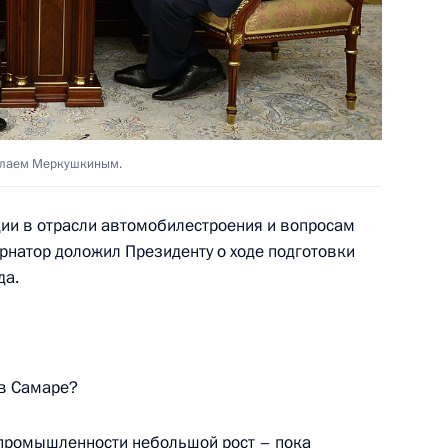
лодёжный форум «iВолга»
колаем Меркушкиным.
тиваля «Российская
ии в отрасли автомобилестроения и вопросам
ернатор доложил Президенту о ходе подготовки
да.
кому корпусу присвоено
 корпус» 2021 года
 в Самаре?
промышленности небольшой рост – пока