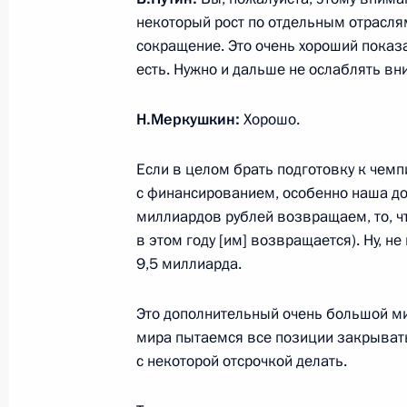
1 декабря 2015 года, 13:10
некоторый рост по отдельным отраслям
сокращение. Это очень хороший показа
есть. Нужно и дальше не ослаблять вн
Об исполнении поручения Президе
Н.Меркушкин:
Хорошо.
железнодорожной инфраструктуры 
20 февраля 2015 года, 17:10
Если в целом брать подготовку к чемпи
с финансированием, особенно наша до
миллиардов рублей возвращаем, то, ч
Кадровые изменения в ряде федера
в этом году [им] возвращается). Ну, н
органов
9,5 миллиарда.
11 сентября 2014 года, 12:00
Это дополнительный очень большой ми
мира пытаемся все позиции закрывать
с некоторой отсрочкой делать.
Поездка в Самарскую область