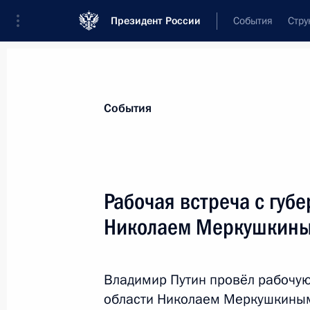
Президент России
События
Стру
Материалы по выбранной теме
События
Самарская область,
77 результато
Рабочая встреча с губ
Показа
Николаем Меркушкин
Рабочая встреча с Вячеславом Ф
Владимир Путин провёл рабочую
31 мая 2024 года, 13:05
области Николаем Меркушкиным