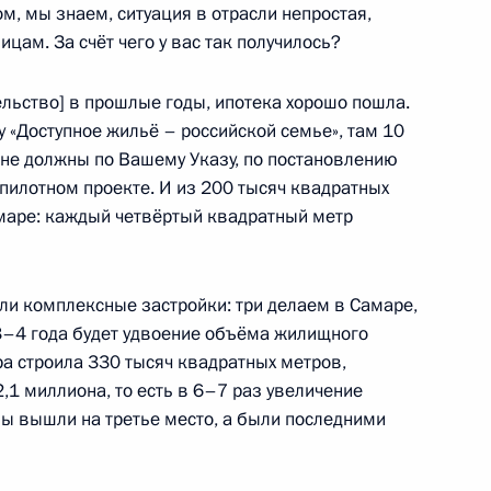
ом, мы знаем, ситуация в отрасли непростая,
лицам. За счёт чего у вас так получилось?
льство] в прошлые годы, ипотека хорошо пошла.
«Доступное жильё – российской семье», там 10
не должны по Вашему Указу, по постановлению
 пилотном проекте. И из 200 тысяч квадратных
амаре: каждый четвёртый квадратный метр
но исполняющим обязанности
или комплексные застройки: три делаем в Самаре,
и 3–4 года будет удвоение объёма жилищного
ра строила 330 тысяч квадратных метров,
2,1 миллиона, то есть в 6–7 раз увеличение
ы вышли на третье место, а были последними
представителем Президента
конгрессом финно-угорских