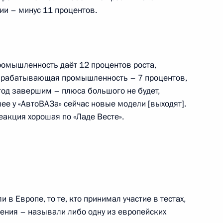
ии – минус 11 процентов.
ра Самарской области
омышленность даёт 12 процентов роста,
обрабатывающая промышленность – 7 процентов,
год завершим – плюса большого не будет,
лее у «АвтоВАЗа» сейчас новые модели [выходят].
еакция хорошая по «Ладе Весте».
Агентства стратегических
и в Европе, то те, кто принимал участие в тестах,
дения – называли либо одну из европейских