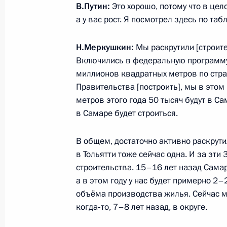
В.Путин:
Это хорошо, потому что в цел
6 марта 2018 года, 20:30
а у вас рост. Я посмотрел здесь по таб
Н.Меркушкин:
Мы раскрутили [строите
Встреча с Дмитрием Азаровым
Включились в федеральную программу 
миллионов квадратных метров по стра
25 сентября 2017 года, 13:50
Правительства [построить], мы в этом
метров этого года 50 тысяч будут в С
в Самаре будет строиться.
Дмитрий Азаров назначен времен
Губернатора Самарской области
В общем, достаточно активно раскрут
в Тольятти тоже сейчас одна. И за эт
25 сентября 2017 года, 13:45
строительства. 15–16 лет назад Сама
а в этом году у нас будет примерно 2–
объёма производства жилья. Сейчас м
Николай Меркушкин назначен спец
когда‑то, 7–8 лет назад, в округе.
по взаимодействию со Всемирным 