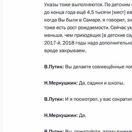
народов
Указы тоже выполняются. По детским с
25 сентября 2017 года, 13:45
до конца года ещё 4,5 тысячи [мест] в
когда Вы были в Самаре, я говорил, з
тоже есть рост рождаемости. Сейчас у
меньше, чем приходящих [в детские са
Встреча с губернатором Самарско
2017-й, 2018 годы надо дополнительн
Меркушкиным
вроде закрываем.
6 июня 2016 года, 14:15
В.Путин:
Вы делаете совмещённые пом
Владимир Путин посетит Самарскую
Н.Меркушкин:
Да, садики и школы.
7 декабря 2015 года, 15:00
В.Путин:
И я посмотрел, у вас сократи
Н.Меркушкин:
Да.
Рабочая встреча с губернатором 
Меркушкиным
В.Путин:
Вы, пожалуйста, этому внима