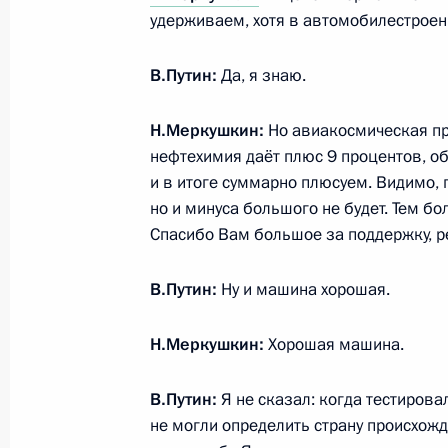
удерживаем, хотя в автомобилестроен
Рабочая встреча с врио губернато
Дмитрием Азаровым
В.Путин:
Да, я знаю.
5 сентября 2018 года, 14:20
Н.Меркушкин:
Но авиакосмическая пр
нефтехимия даёт плюс 9 процентов, 
и в итоге суммарно плюсуем. Видимо, 
Поездка в Самарскую область
но и минуса большого не будет. Тем бо
Спасибо Вам большое за поддержку, р
7 марта 2018 года
В.Путин:
Ну и машина хорошая.
Заседание наблюдательного совета 
Н.Меркушкин:
Хорошая машина.
инициатив
7 марта 2018 года, 15:30
В.Путин:
Я не сказал: когда тестировал
не могли определить страну происхож