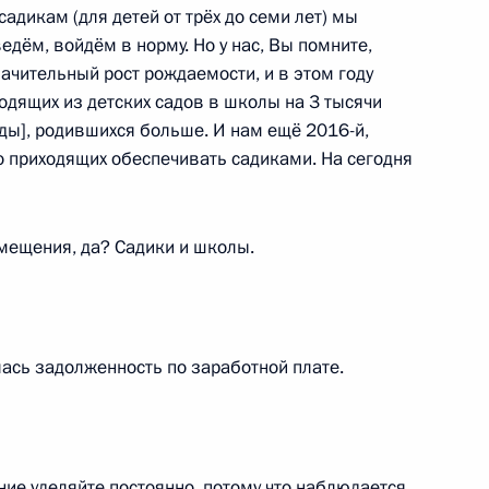
адикам (для детей от трёх до семи лет) мы
ведём, войдём в норму. Но у нас, Вы помните,
начительный рост рождаемости, и в этом году
ходящих из детских садов в школы на 3 тысячи
ды], родившихся больше. И нам ещё 2016-й,
й области Николаем
о приходящих обеспечивать садиками. На сегодня
ещения, да? Садики и школы.
 область
лась задолженность по заработной плате.
Самарской области Николаем
ние уделяйте постоянно, потому что наблюдается