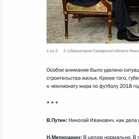
Мария Львова-Белова посетила мо
28 июля 2022 года, 18:00
1 из 3
С губернатором Самарской области Ни
Приветствие участникам 30-го фес
студенческая весна»
Особое внимание было уделено ситуац
строительства жилья. Кроме того, губ
18 мая 2022 года, 21:45
к чемпионату мира по футболу 2018 го
* * *
Новороссийскому казачьему кадетс
звание «Лучший казачий кадетский
В.Путин:
Николай Иванович, как дела
23 сентября 2021 года, 16:00
Н.Меркушкин
:
В целом нормально. В 