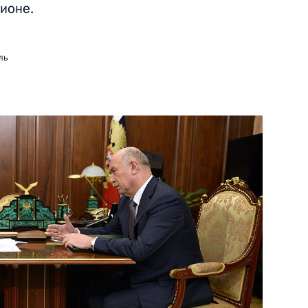
ионе.
 году форума «Россия –
ль
й области Дмитрием
й области Дмитрием