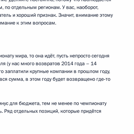
, по отдельным регионам. У вас, наоборот,
тель и хороший признак. Значит, внимание этому
имание к этим вопросам.
нта по развитию
в Самарской области
онату мира, то она идёт, пусть непросто сегодня
ля (у нас много возвратов 2014 года – 14
то заплатили крупные компании в прошлом году,
льных государственных
е вся сумма, в этом году будет возвращено где‑то
нус для бюджета, тем не менее по чемпионату
. Ряд отдельных позиций, которые придётся