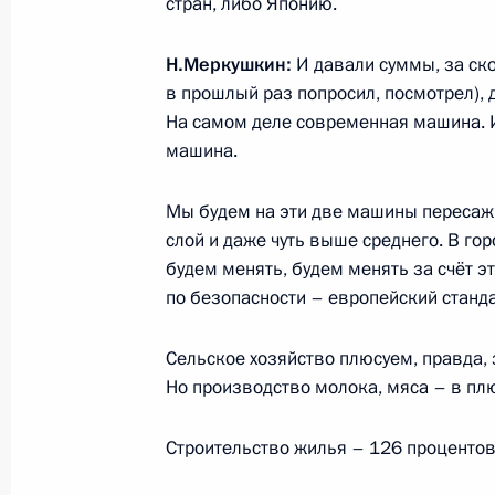
стран, либо Японию.
Встреча с врио губернатора Самар
Н.Меркушкин:
И давали суммы, за ско
Азаровым
в прошлый раз попросил, посмотрел), д
7 марта 2018 года, 14:15
На самом деле современная машина. И
машина.
Встреча с женщинами-предприним
Мы будем на эти две машины пересажи
слой и даже чуть выше среднего. В гор
7 марта 2018 года, 11:50
будем менять, будем менять за счёт эт
по безопасности – европейский станда
Посещение Самарского булочно-ко
Сельское хозяйство плюсуем, правда, з
7 марта 2018 года, 11:35
Но производство молока, мяса – в пл
Строительство жилья – 126 процентов
Владимир Путин прибыл в Самару