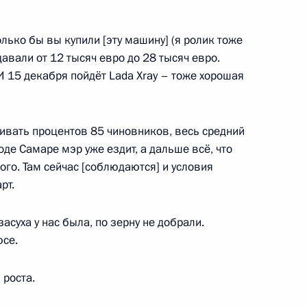
ской области Дмитрием
лько бы вы купили [эту машину] (я ролик тоже
авали от 12 тысяч евро до 28 тысяч евро.
 15 декабря пойдёт Lada Xray – тоже хорошая
ателями
вать процентов 85 чиновников, весь средний
оде Самаре мэр уже ездит, а дальше всё, что
ого. Там сейчас [соблюдаются] и условия
рт.
ндитерского комбината
асуха у нас была, по зерну не добрали.
юсе.
 роста.