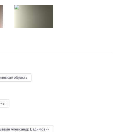
11 − 12 ноября 2010 года
21 фото
линская область
оны
Поездка на Южные Курилы
шавин Александр Вадимович