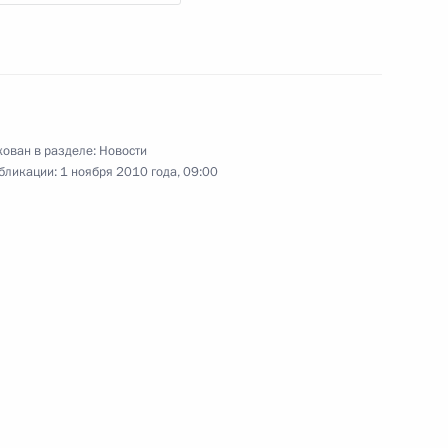
1 ноября 2010 года
11 фото
ован в разделе:
Новости
бликации:
1 ноября 2010 года, 09:00
Официальный визит во
Вьетнам, саммит Россия–
АСЕАН