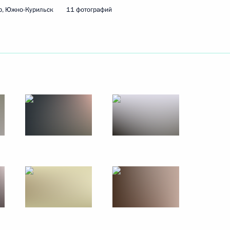
р, Южно-Курильск
11 фотографий
14 ноября 2010 года
17 фото
Саммит «Группы двадцати»