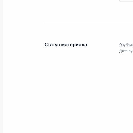
10 − 11 ноября 2010 года
32 фото
Статус материала
Опублик
Дата пу
Дмитрий Медведев посетил
Южные Курилы