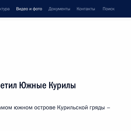
ктура
Видео и фото
Документы
Контакты
Поиск
си
встречи
Церемонии
ноябрь, 2010
ть следующие материалы
сетил Южные Курилы
Саммит АТЭС
самом южном острове Курильской гряды –