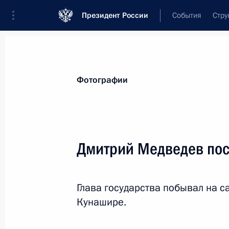
Президент России
События
Стру
Видеозаписи
Фотографии
Аудиозапи
Все материалы
Поездки
Совещания, 
Фотографии
Показа
Дмитрий Медведев по
Поездка в Ставропольский
Глава государства побывал на 
край
Кунашире.