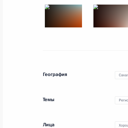
13 − 14 ноября 2010 года
17 фото
География
Саха
Темы
Реги
Официальный визит в
Республику Корея
Лица
Хоро