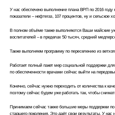
У нас обеспечено выполнение плана ВРП по 2016 году 
показатели – нефтегаз, 107 процентов, ну и сельское х
В полном объёме также выполняются Ваши майские указ
воспитателей – в пределах 50 тысяч, средний медперсо
Также выполняем программу по переселению из ветхог
Работает полный пакет мер социальной поддержки для 
по обеспеченности врачами сейчас выйти на передовые
Конечно, сейчас нужно переходить от количества к кач
поэтому сейчас будем уже работать так, чтобы снимать
Принимаем сейчас также большие меры поддержки по 
старшего поколения. Это даёт свои результаты. У на