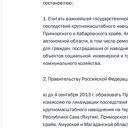
постановляю:
О ходе исполнения пункта 5 перечн
1. Считать важнейшей государственно
по итогам работы мобильной приё
последствий крупномасштабного наводн
Приморского и Хабаровского краёв, А
в Республике Саха (Якутия)
автономной области, в том числе рем
16 января 2012 года, 20:25
для граждан, пострадавших от наводне
объектов социальной, инженерной и т
коммунального хозяйства.
Об исполнении пунктов 1, 2 и прод
5, 6 перечня поручений, данных п
2. Правительству Российской Федерац
приёмной Президента в Республике
а) до 4 сентября 2013 г. образовать 
26 декабря 2011 года, 18:30
комиссию по ликвидации последствий
крупномасштабного наводнения на те
Республики Саха (Якутия), Приморског
О ходе исполнения пунктов 1 и 6 п
краёв, Амурской и Магаданской облас