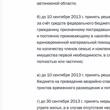
по итогам работы мобильной приё
автономной области;
в Республике Саха (Якутия)
23 декабря 2011 года, 20:30
б) до 10 сентября 2013 г. принять реш
за счёт средств федерального бюдже
гражданину, признанному пострадавш
и постоянно проживающему в населённ
О ходе исполнения пунктов 1, 3, 4,
единовременной материальной помощи 
по итогам работы мобильной приём
по количеству членов семьи) и компен
8 декабря 2011 года, 21:15
имущества первой необходимости, в с
полностью или частично;
в) до 10 сентября 2013 г. принять ре
О ходе исполнения пунктов 3 и 4 п
бюджета на проведение аварийно-спа
по итогам работы мобильной приё
пунктов временного размещения и пит
в Республике Саха
6 декабря 2011 года, 11:50
г) до 30 сентября 2013 г. принять ме
утрате жилья, а в случае отсутствия 