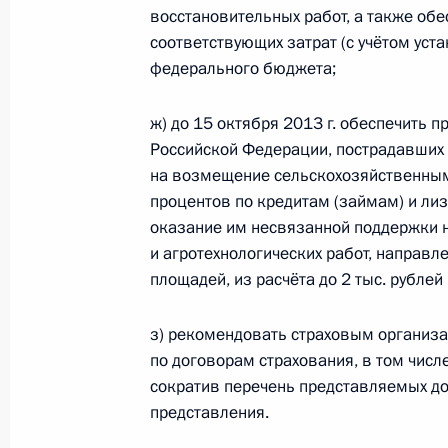
восстановительных работ, а также обе
соответствующих затрат (с учётом уст
федерального бюджета;
Заседание Общественного комитет
и регионального актива партии «Е
ж) до 15 октября 2013 г. обеспечить
15 ноября 2011 года, 10:00
Российской Федерации, пострадавших
на возмещение сельскохозяйственным
процентов по кредитам (займам) и ли
оказание им несвязанной поддержки 
Рабочая встреча с Президентом Рес
и агротехнологических работ, направ
Егором Борисовым
площадей, из расчёта до 2 тыс. рублей 
15 ноября 2011 года, 09:30
з) рекомендовать страховым организа
по договорам страхования, в том чис
Открытие участка железной дороги
сократив перечень представляемых до
с основными магистралями страны
представления.
15 ноября 2011 года, 07:30