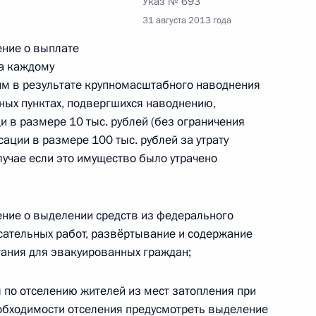
мной Президента
Указ № 693
31 августа 2013 года
ение о выплате
та каждому
им в результате крупномасштабного наводнения
ых пунктах, подвергшихся наводнению,
 5 перечня поручений, данных
в размере 10 тыс. рублей (без ограничения
ной Президента в Якутске
сации в размере 100 тыс. рублей за утрату
лучае если это имущество было утрачено
шение о выделении средств из федерального
еречня поручений, данных
сательных работ, развёртывание и содержание
мной Президента
ания для эвакуированных граждан;
ры по отселению жителей из мест затопления при
необходимости отселения предусмотреть выделение