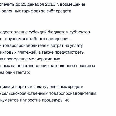
спечить до 25 декабря 2013 г. возмещение
ановленных тарифов) за счёт средств
а сторонников
диная Россия»
 предоставление субсидий бюджетам субъектов
 от крупномасштабного наводнения,
 товаропроизводителям затрат на уплату
зинговых платежей, а также предусмотреть
на проведение мелиоративных
публики Саха (Якутия)
ленных на восстановление затопленных посевных
на один гектар;
циям ускорить выплату денежных средств
ле сельскохозяйственным товаропроизводителям,
, соединяющей Якутию
кументов и упростив процедуры их