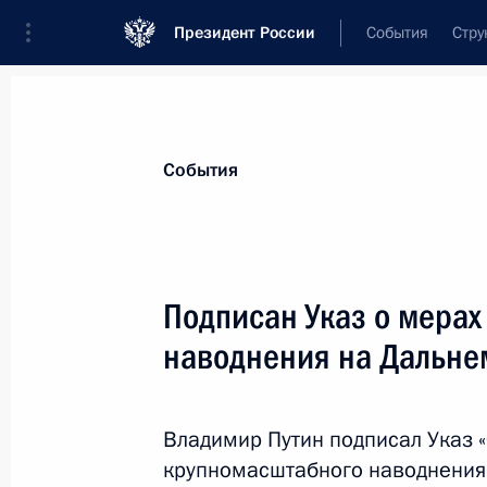
Президент России
События
Стру
Материалы по выбранной теме
События
Республика Саха (Якутия),
76 резул
Подписан Указ о мерах
Показа
наводнения на Дальне
Подписан Указ о мерах по ликвида
на Дальнем Востоке
Владимир Путин подписал Указ 
крупномасштабного наводнения 
31 августа 2013 года, 21:45