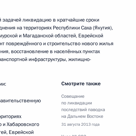
я поручений, данных
й задачей ликвидацию в кратчайшие сроки
мной Президента
ения на территориях Республики Саха (Якутия),
мурской и Магаданской областей, Еврейской
онт повреждённого и строительство нового жилья
ния, восстановление в населённых пунктах
ранспортной инфраструктуры, жилищно-
лении контроля пунктов 3, 4,
о итогам работы мобильной
Смотрите также
ии:
 Саха (Якутия)
Совещание
Правительственную
по ликвидации
последствий паводка
рриториях
на Дальнем Востоке
о и Хабаровского
31 августа 2013 года
еречня поручений, данных
тей, Еврейской