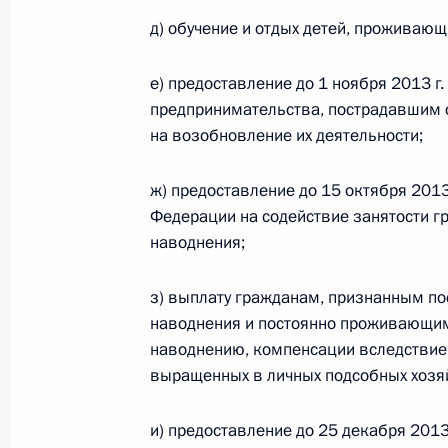
д) обучение и отдых детей, проживаю
Советник Президента Вениамин Як
е) предоставление до 1 ноября 2013 г
мобильной приёмной в Республике 
предпринимательства, пострадавшим 
на возобновление их деятельности;
23 июня 2011 года, 11:00
ж) предоставление до 15 октября 201
Федерации на содействие занятости г
23 июня мобильная приёмная През
наводнения;
в Якутске
22 июня 2011 года, 14:00
з) выплату гражданам, признанным п
наводнения и постоянно проживающим
наводнению, компенсации вследствие 
выращенных в личных подсобных хозяй
Рабочая встреча с Президентом Рес
Егором Борисовым
и) предоставление до 25 декабря 201
11 мая 2011 года, 15:00