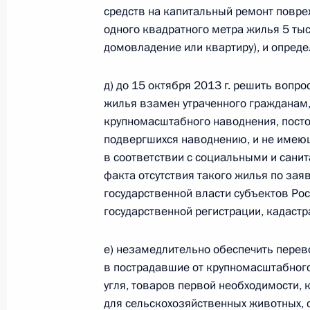
средств на капитальный ремонт повре
О ходе исполнения пункта 2 перечн
одного квадратного метра жилья 5 тыс
по итогам работы мобильной приё
домовладение или квартиру), и опред
в Республике Саха (Якутия)
д) до 15 октября 2013 г. решить вопро
23 ноября 2011 года, 19:55
жилья взамен утраченного гражданам
крупномасштабного наводнения, пост
подвергшихся наводнению, и не имеющ
Перечень поручений по итогам ра
в соответствии с социальными и сан
Президента в Республике Саха (Яку
факта отсутствия такого жилья по за
государственной власти субъектов Ро
18 ноября 2011 года, 10:20
государственной регистрации, кадастр
е) незамедлительно обеспечить пере
Работа мобильной приёмной Прези
в пострадавшие от крупномасштабног
(Якутия)
угля, товаров первой необходимости,
для сельскохозяйственных животных, 
15 ноября 2011 года, 20:00