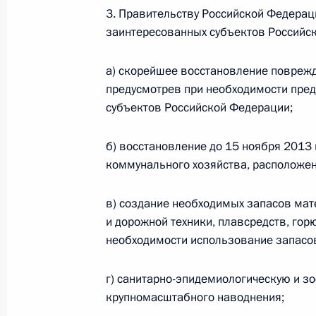
3. Правительству Российской Федерац
заинтересованных субъектов Российс
Поездка в Республику Саха (Якутия
а) скорейшее восстановление поврежд
предусмотрев при необходимости пред
14 − 15 ноября 2011 года
субъектов Российской Федерации;
б) восстановление до 15 ноября 2013 
О ходе исполнения пунктов 2, 5 и 
коммунального хозяйства, расположен
по итогам работы мобильной приём
29 сентября 2011 года, 18:40
в) создание необходимых запасов мате
и дорожной техники, плавсредств, гор
необходимости использование запасов
Перечень поручений по итогам ра
г) санитарно-эпидемиологическую и з
Президента в Якутске
крупномасштабного наводнения;
24 июня 2011 года, 18:50