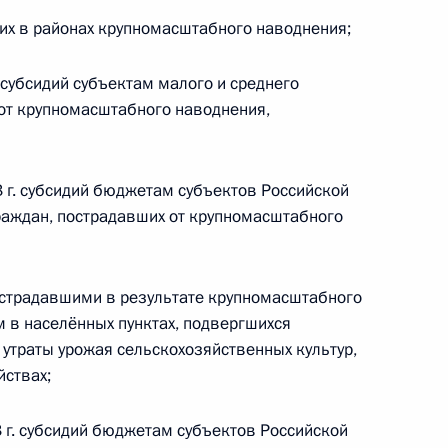
щих в районах крупномасштабного наводнения;
овлев возглавил работу
. субсидий субъектам малого и среднего
Саха (Якутия)
от крупномасштабного наводнения,
3 г. субсидий бюджетам субъектов Российской
раждан, пострадавших от крупномасштабного
идента будет работать
острадавшими в результате крупномасштабного
 в населённых пунктах, подвергшихся
утраты урожая сельскохозяйственных культур,
ствах;
публики Саха (Якутия)
3 г. субсидий бюджетам субъектов Российской