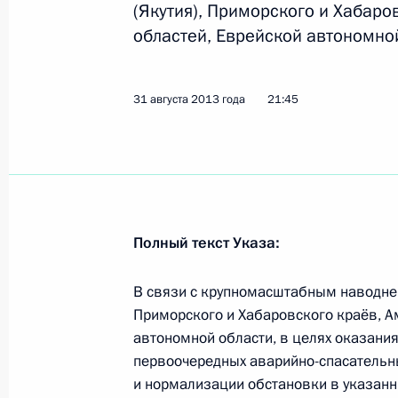
(Якутия), Приморского и Хабаро
областей, Еврейской автономной
Владимир Путин посетит с рабочей
федеральный округ
31 августа 2013 года
21:45
28 августа 2013 года, 15:00
Встреча с президентом компании 
16 мая 2013 года, 14:15
Полный текст Указа:
В связи с крупномасштабным наводнен
Приморского и Хабаровского краёв, А
Распоряжение о выделении средств
автономной области, в целях оказан
Президента для ряда социальных у
первоочередных аварийно-спасательн
27 июня 2012 года, 11:40
и нормализации обстановки в указанн