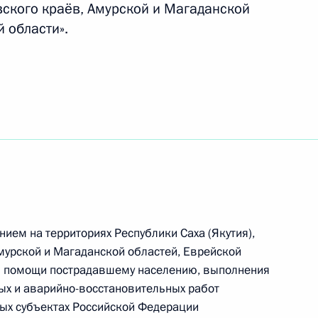
вского краёв, Амурской и Магаданской
 области».
 поездкой Дальневосточный
«Алроса» Фёдором Андреевым
ием на территориях Республики Саха (Якутия),
мурской и Магаданской областей, Еврейской
 из резервного фонда
ия помощи пострадавшему населению, выполнения
чреждений
ых и аварийно-восстановительных работ
ых субъектах Российской Федерации