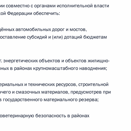
ии совместно с органами исполнительной власти
кой Федерации обеспечить:
)
ённых автомобильных дорог и мостов,
оставление субсидий и (или) дотаций бюджетам
г. энергетических объектов и объектов жилищно-
6 перечня поручений, данных
ных в районах крупномасштабного наводнения;
ной Президента в Якутске
риальных и технических ресурсов, строительной
ючего и смазочных материалов, предусмотрев при
 государственного материального резерва;
боты мобильной приёмной
ооветеринарную безопасность в районах