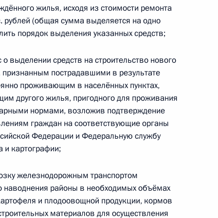
ждённого жилья, исходя из стоимости ремонта
я поручений, данных
. рублей (общая сумма выделяется на одно
мной Президента
елить порядок выделения указанных средств;
с о выделении средств на строительство нового
, признанным пострадавшими в результате
оянно проживающим в населённых пунктах,
им другого жилья, пригодного для проживания
боты мобильной приёмной
итарными нормами, возложив подтверждение
тия)
явлениям граждан на соответствующие органы
ссийской Федерации и Федеральную службу
а и картографии;
возку железнодорожным транспортом
дента в Республике Саха
о наводнения районы в необходимых объёмах
 картофеля и плодоовощной продукции, кормов
строительных материалов для осуществления