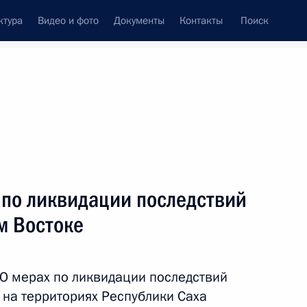
ктура
Видео и фото
Документы
Контакты
Поиск
Все темы
Подписаться на ленту
ьтатов
 по ликвидации последствий
ть следующие материалы
м Востоке
ции последствий наводнения
«О мерах по ликвидации последствий
на территориях Республики Саха