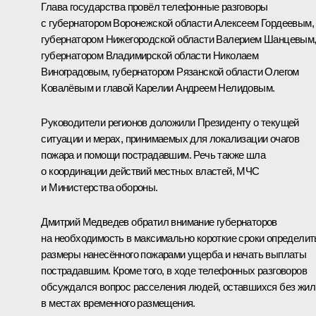
Глава государства провёл телефонные разговоры
с губернатором Воронежской области Алексеем
Гордеевым
,
губернатором Нижегородской области Валерием
Шанцевым
губернатором Владимирской области Николаем
Виноградовым
, губернатором Рязанской области Олегом
Ковалёвым
и главой Карелии Андреем
Нелидовым
.
Руководители регионов доложили Президенту о текущей
ситуации и мерах, принимаемых для локализации очагов
пожара и помощи пострадавшим. Речь также шла
о координации действий местных властей, МЧС
и Министерства обороны.
Дмитрий Медведев обратил внимание губернаторов
на необходимость в максимально короткие сроки определит
размеры нанесённого пожарами ущерба и начать выплаты
пострадавшим. Кроме того, в ходе телефонных разговоров
обсуждался вопрос расселения людей, оставшихся без жил
в местах временного размещения.