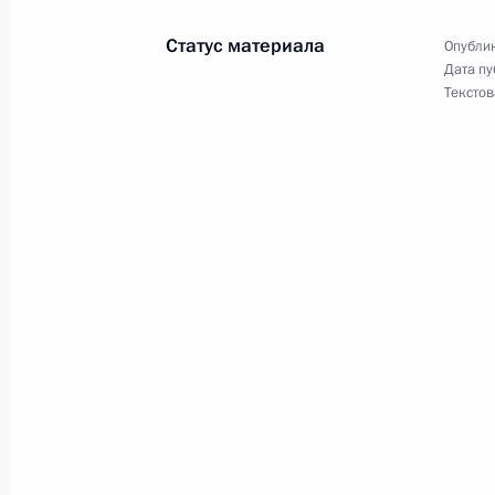
Совещание по развитию лёгкой п
Статус материала
Опублик
24 августа 2017 года, 14:10
Дата пу
Текстов
Встреча с бывшими руководителям
17 февраля 2017 года, 09:00
Встреча с Николаем Любимовым
14 февраля 2017 года, 13:45
Николай Любимов назначен врем
обязанности губернатора Рязанско