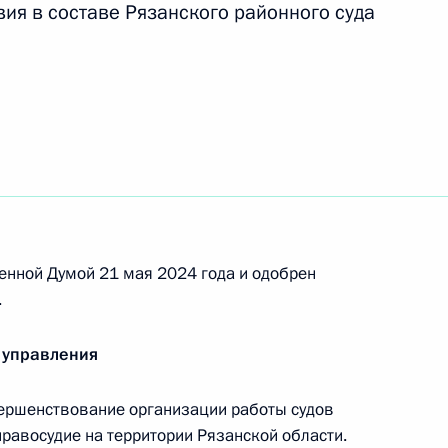
вия в составе Рязанского районного суда
тарожиловского районного
 суд Рязанской области
енной Думой 21 мая 2024 года и одобрен
.
 управления
х программы «Подростки
ершенствование организации работы судов
авосудие на территории Рязанской области.