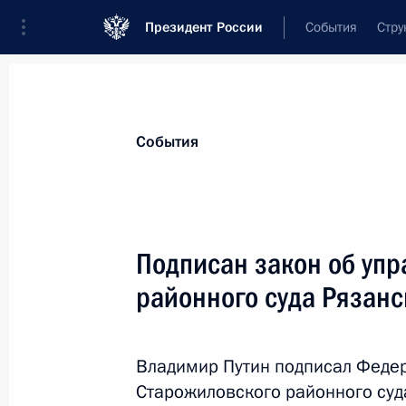
Президент России
События
Стру
Материалы по выбранной теме
События
Рязанская область,
60 результатов
Подписан закон об уп
Мария Львова-Белова посетила Ря
районного суда Рязанс
3 октября 2025 года, 19:30
Владимир Путин подписал Федер
Упразднён Ухоловский районный су
Старожиловского районного суд