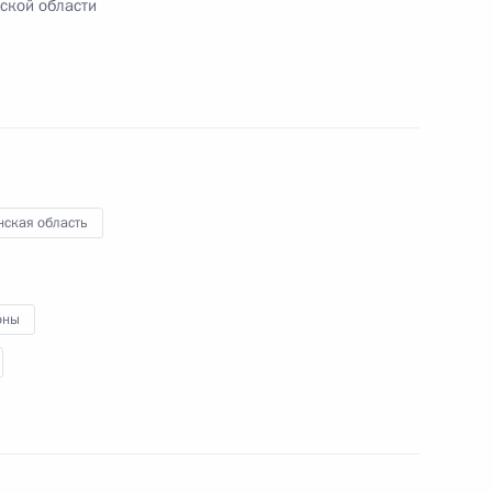
нской области
 по вопросам МЧС
нская область
оны
ской области Николаем