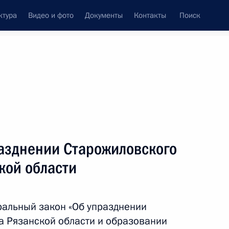
ктура
Видео и фото
Документы
Контакты
Поиск
Все темы
Подписаться на ленту
разднении Старожиловского
занскую область
кой области
альный закон «Об упразднении
д Рязанской области
а Рязанской области и образовании