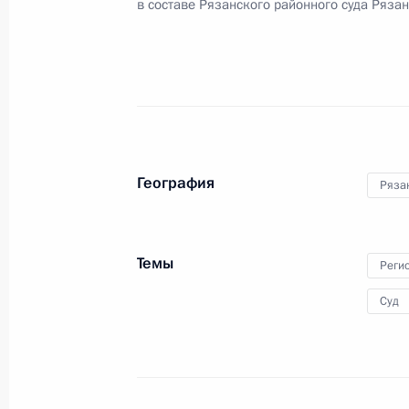
в составе Рязанского районного суда Ряза
Владимир Путин провёл совещание
8 октября 2020 года, 14:20
Поездка в Рязань
География
Ряза
24 августа 2017 года
Темы
Реги
Встреча с врио губернатора Рязан
Суд
Любимовым
24 августа 2017 года, 15:20