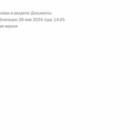
ромышленности
ован в разделе:
Документы
бликации:
29 мая 2024 года, 14:25
ая версия
и ряда регионов
енно исполняющим
й области