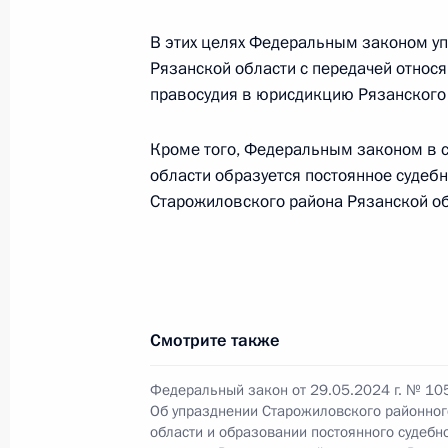
В этих целях Федеральным законом у
Рязанской области с передачей относ
Перечень поручений по вопросам р
правосудия в юрисдикцию Рязанского 
Рязанской, Томской и Ярославской
31 августа 2022 года, 14:00
Кроме того, Федеральным законом в с
области образуется постоянное судеб
Старожиловского района Рязанской об
Встреча с Павлом Малковым
10 мая 2022 года, 20:10
Смотрите также
Павел Малков назначен временно
губернатора Рязанской области
Федеральный закон от 29.05.2024 г. № 10
Об упразднении Старожиловского районног
10 мая 2022 года, 20:10
области и образовании постоянного судебно