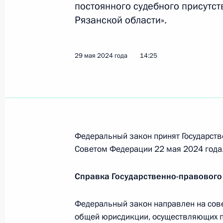
29 мая 2024 года, 14:30
постоянного судебного присутст
Рязанской области».
Подписан закон об упразднении С
29 мая 2024 года
14:25
суда Рязанской области
29 мая 2024 года, 14:25
Упразднён Милославский районный
Федеральный закон принят Государств
29 мая 2024 года, 14:20
Советом Федерации 22 мая 2024 года
Справка Государственно-правового
Открытие детских центров в рамка
России»
Федеральный закон направлен на сов
общей юрисдикции, осуществляющих пр
20 декабря 2022 года, 19:00