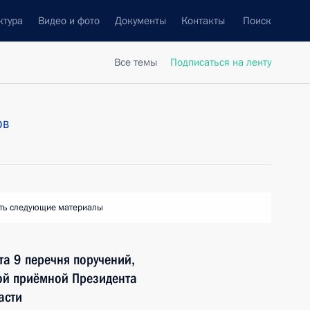
ктура
Видео и фото
Документы
Контакты
Поиск
Все темы
Подписаться на ленту
ов
ть следующие материалы
та 9 перечня поручений,
ой приёмной Президента
асти