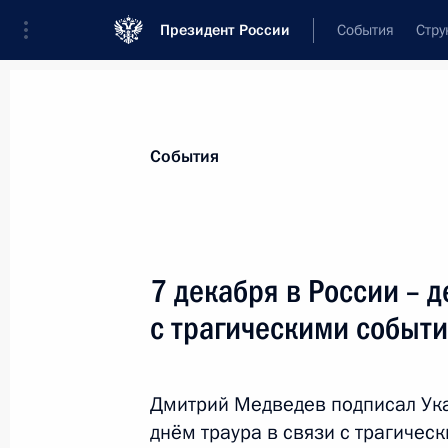
Президент России
События
Стру
Материалы по выбранной теме
События
Пермский край,
76 результатов
7 декабря в России – д
Показа
с трагическими событ
Президент подписал указы о присв
и назначении на должность сотруд
Дмитрий Медведев подписал Ука
днём траура в связи с трагичес
13 апреля 2011 года, 16:10