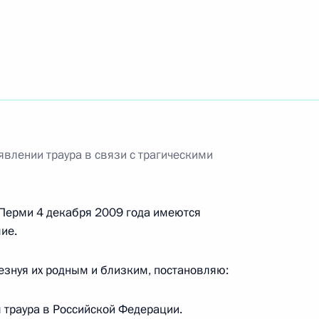
ганов внутренних дел
нения в структуре МВД
явлении траура в связи с трагическими
г.Перми 4 декабря 2009 года имеются
ие.
ена на рассмотрение
ого края для наделения его
знуя их родным и близким, постановляю:
 траура в Российской Федерации.