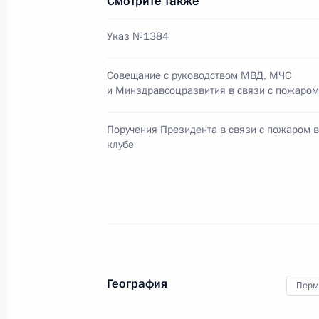
Смотрите также
Указ №1384
Генеральный прокурор доложил Дм
расследования причин пожара в П
Совещание с руководством МВД, МЧС
и Минздравсоцразвития в связи с пожаром
8 декабря 2009 года, 15:00
Поручения Президента в связи с пожаром 
клубе
7 декабря в России – день траура в
событиями в Перми
5 декабря 2009 года, 13:00
Совещание с руководством МВД, 
География
Перм
в связи с пожаром в Перми
5 декабря 2009 года, 12:30