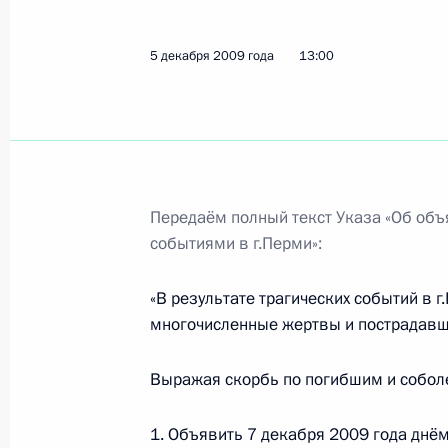
5 декабря 2009 года
13:00
Кадровые изменения в структуре ор
8 апреля 2011 года, 16:15
Президент произвёл кадровые изме
Передаём полный текст Указа «Об объ
событиями в г.Перми»:
1 апреля 2011 года, 09:10
«В результате трагических событий в 
многочисленные жертвы и пострадавш
Кандидатура Олега Чиркунова внес
Законодательного Собрания Пермск
Выражая скорбь по погибшим и соболе
полномочиями губернатора
19 октября 2010 года, 09:50
1. Объявить 7 декабря 2009 года днём