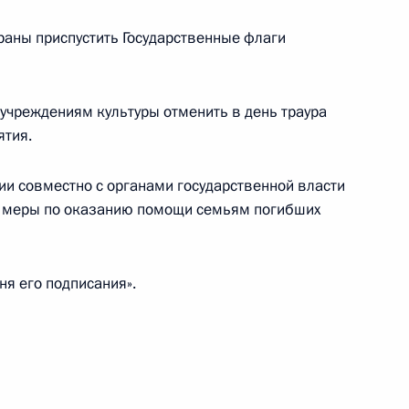
траны приспустить Государственные флаги
андидатур на должность
учреждениям культуры отменить в день траура
ятия.
ии совместно с органами государственной власти
уры на должность мэра
е меры по оказанию помощи семьям погибших
ня его подписания».
ный разговор с губернатором
ым