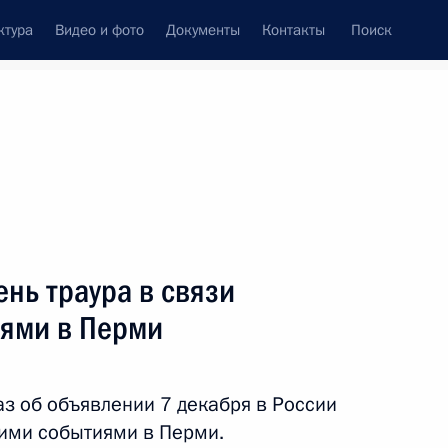
ктура
Видео и фото
Документы
Контакты
Поиск
Все темы
Подписаться на ленту
ень траура в связи
ть следующие материалы
иями в Перми
оении специальных званий
ников органов внутренних дел
з об объявлении 7 декабря в России
кими событиями в Перми.