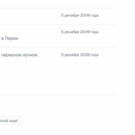
5 декабря 2009 года
итрию Медведеву о ходе
ерми
5 декабря 2009 года
 в Перми
в пермском ночном
5 декабря 2009 года
 связи с трагическими
МЧС и Минздравсоцразвития
ский край