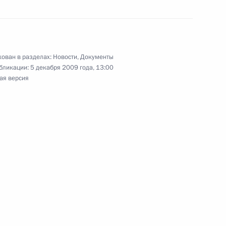
ных поручений в связи
бе
ован в разделах:
Новости
,
Документы
бликации:
5 декабря 2009 года, 13:00
ая версия
езнования губернатору
 связи с авиакатастрофой
ие соболезнования родным
катастрофы самолета