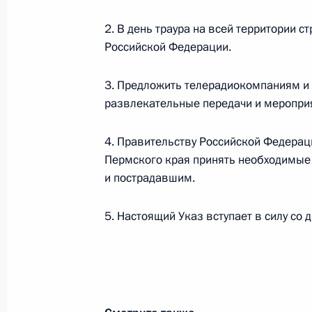
2. В день траура на всей территории с
Президент согласился со списком к
Российской Федерации.
губернатора Пермского края
3. Предложить телерадиокомпаниям и 
13 октября 2010 года, 15:00
развлекательные передачи и меропри
4. Правительству Российской Федерац
Президенту представлены кандидат
Пермского края принять необходимы
Москвы
и пострадавшим.
9 октября 2010 года, 16:00
5. Настоящий Указ вступает в силу со д
Дмитрий Медведев провёл телефон
Пермского края Олегом Чиркунов
8 декабря 2009 года, 19:00