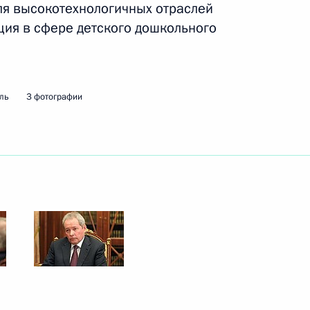
для высокотехнологичных отраслей
ция в сфере детского дошкольного
л рабочую поездку
ль
3 фотографии
ра Пермского края Максимом
рмационно-коммуникационного