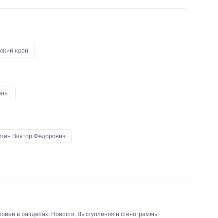
мационно-технологического
ский край
оны
благоустройства Перми
ргин Виктор Фёдорович
ован в разделах:
Новости
,
Выступления и стенограммы