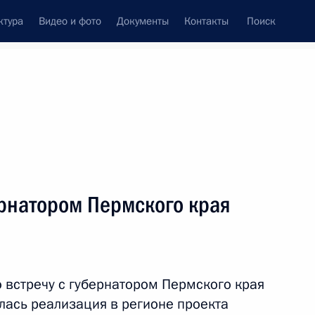
ктура
Видео и фото
Документы
Контакты
Поиск
Все темы
Подписаться на ленту
ернатором Пермского края
ть следующие материалы
снования Перми
 встречу с губернатором Пермского края
ась реализация в регионе проекта