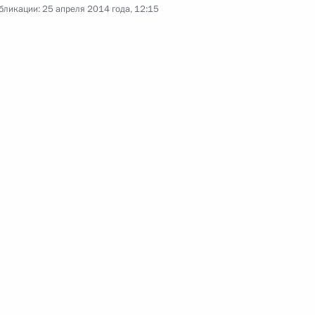
бликации:
25 апреля 2014 года, 12:15
и ряда регионов
менно исполняющим
о края
м
реселения граждан