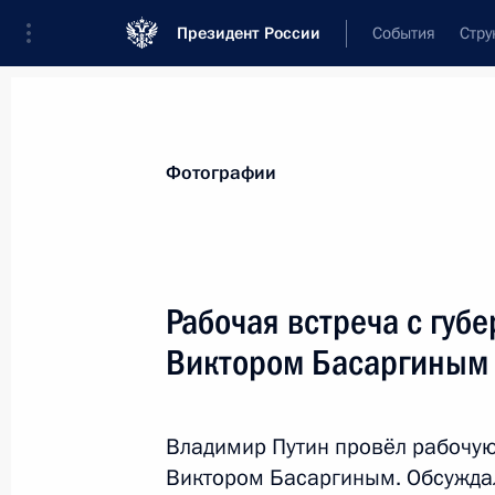
Президент России
События
Стру
Материалы по выбранной теме
Фотографии
Пермский край,
76 результатов
Рабочая встреча с губ
Показа
Виктором Басаргиным
Указ о праздновании 300-летия о
Владимир Путин провёл рабочую
10 июля 2018 года, 15:00
Виктором Басаргиным. Обсуждал