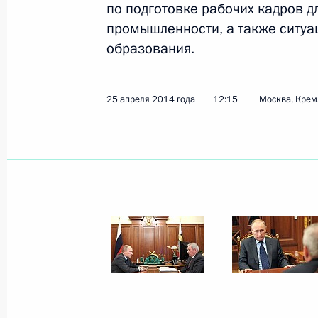
по подготовке рабочих кадров 
промышленности, а также ситуа
Магомедсалам Магомедов соверши
образования.
в Пермский край
22 ноября 2017 года, 18:00
25 апреля 2014 года
12:15
Москва, Крем
Рабочая встреча с врио губернато
Решетниковым
8 сентября 2017 года, 19:00
Встреча с представителями инфо
кластера Пермского края
8 сентября 2017 года, 18:30