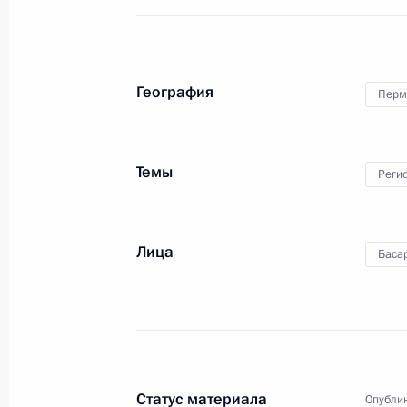
Осмотр выставки Пермского инфор
кластера
География
Перм
8 сентября 2017 года, 18:00
Темы
Реги
Президент ознакомился с планами 
8 сентября 2017 года, 16:15
Лица
Баса
Поездка в Пермский край
8 сентября 2017 года
Статус материала
Опублик