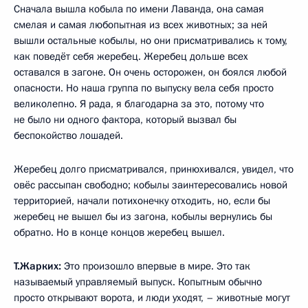
Сначала вышла кобыла по имени Лаванда, она самая
смелая и самая любопытная из всех животных; за ней
вышли остальные кобылы, но они присматривались к тому,
как поведёт себя жеребец. Жеребец дольше всех
оставался в загоне. Он очень осторожен, он боялся любой
опасности. Но наша группа по выпуску вела себя просто
великолепно. Я рада, я благодарна за это, потому что
не было ни одного фактора, который вызвал бы
беспокойство лошадей.
Жеребец долго присматривался, принюхивался, увидел, что
овёс рассыпан свободно; кобылы заинтересовались новой
территорией, начали потихонечку отходить, но, если бы
жеребец не вышел бы из загона, кобылы вернулись бы
обратно. Но в конце концов жеребец вышел.
Т.Жарких:
Это произошло впервые в мире. Это так
называемый управляемый выпуск. Копытным обычно
просто открывают ворота, и люди уходят, – животные могут