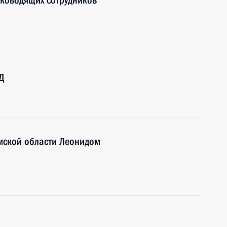
уководящих сотрудников
Д
мской области Леонидом