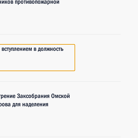
дников противопожарной
 вступлением в должность
трение Заксобрания Омской
рова для наделения