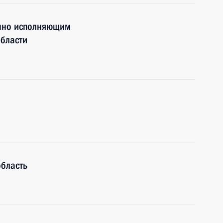
енно исполняющим
области
область