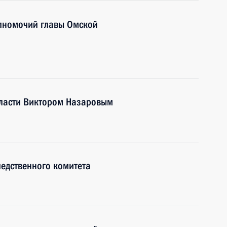
лномочий главы Омской
бласти Виктором Назаровым
ледственного комитета