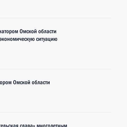
рнатором Омской области
экономическую ситуацию
тором Омской области
тельская слава» многодетным