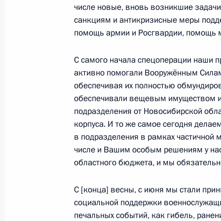
числе новые, вновь возникшие задачи
28 августа Владимир Путин соверш
санкциям и антикризисные меры подд
27 августа 2018 года, 15:00
помощь армии и Росгвардии, помощь 
С самого начала спецоперации наши п
Рабочая встреча с врио губернато
активно помогали Вооружённым Силам
Андреем Травниковым
обеспечивая их полностью обмундиро
обеспечивали вещевым имуществом и
2 июля 2018 года, 14:30
подразделения от Новосибирской обла
корпуса. И то же самое сегодня делае
в подразделения в рамках частичной м
Заседание Совета по науке и обра
числе и Вашим особым решениям у нас
областного бюджета, и мы обязательно
8 февраля 2018 года, 15:20
С [конца] весны, с июня мы стали пр
социальной поддержки военнослужащим
Рабочая встреча с врио губернато
печальных событий, как гибель, ране