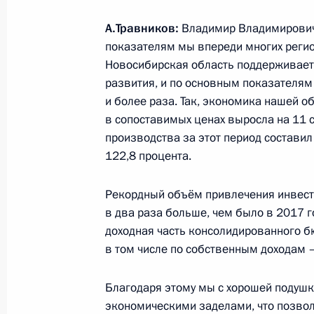
А.Травников:
Владимир Владимирович,
Посещение новой школы в городе 
показателям мы впереди многих регион
Новосибирская область поддерживает
28 августа 2018 года, 09:40
развития, и по основным показателя
и более раза. Так, экономика нашей об
в сопоставимых ценах выросла на 11 
Встреча с врио главы Новосибирск
производства за этот период составил
Травниковым
122,8 процента.
28 августа 2018 года, 09:00
Рекордный объём привлечения инвест
в два раза больше, чем было в 2017 г
доходная часть консолидированного бю
Международный форум «Технопром
в том числе по собственным доходам –
28 августа 2018 года, 07:15
Благодаря этому мы с хорошей подуш
экономическими заделами, что позвол