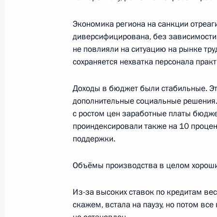
Экономика региона на санкции отреаги
диверсифицирована, без зависимости 
Поездка в Новосибирск
не повлияли на ситуацию на рынке тру
7 − 8 февраля 2018 года
сохраняется нехватка персонала практ
Доходы в бюджет были стабильные. Эт
дополнительные социальные решения.
Встреча с Андреем Травниковым
с ростом цен заработные платы бюдже
6 октября 2017 года, 12:55
проиндексировали также на 10 проце
поддержки.
Объёмы производства в целом хороши
Показа
Из-за высоких ставок по кредитам вес
скажем, встала на паузу, но потом вс