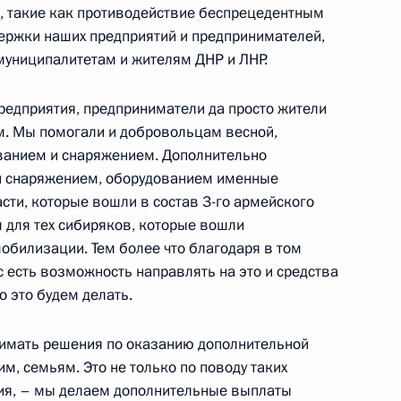
, такие как противодействие беспрецедентным
ит рабочую поездку в СФО
ержки наших предприятий и предпринимателей,
муниципалитетам и жителям ДНР и ЛНР.
редприятия, предприниматели да просто жители
ра Новосибирской области
. Мы помогали и добровольцам весной,
ванием и снаряжением. Дополнительно
 снаряжением, оборудованием именные
сти, которые вошли в состав 3-го армейского
м для тех сибиряков, которые вошли
обилизации. Тем более что благодаря в том
зованию
 есть возможность направлять на это и средства
 это будем делать.
инимать решения по оказанию дополнительной
, семьям. Это не только по поводу таких
ра Новосибирской области
ния, – мы делаем дополнительные выплаты