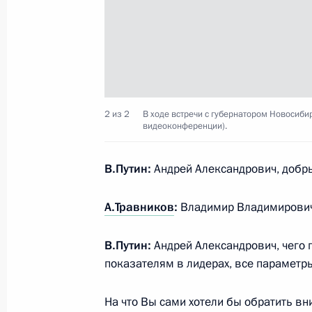
Указ о мерах по ликвидации послед
регионов
20 июня 2022 года, 15:30
2 из 2
В ходе встречи с губернатором Новосиб
видеоконференции).
Поездка в Новосибирскую область
В.Путин:
Андрей Александрович, добр
28 августа 2018 года
А.Травников
:
Владимир Владимирович,
В.Путин:
Андрей Александрович, чего 
Стенографический отчёт о встрече 
показателям в лидерах, все параметр
и учителями школы № 2 в городе О
28 августа 2018 года, 10:00
На что Вы сами хотели бы обратить в