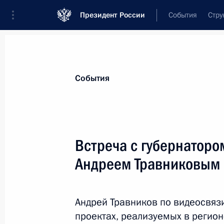
Президент России
События
Стру
Материалы по выбранной теме
События
Новосибирская область,
58 резуль
Встреча с губернаторо
Мария Львова-Белова посетила Но
Андреем Травниковым
13 ноября 2024 года, 18:00
Андрей Травников по видеосвяз
Встреча с губернатором Новосибир
проектах, реализуемых в регион
Травниковым