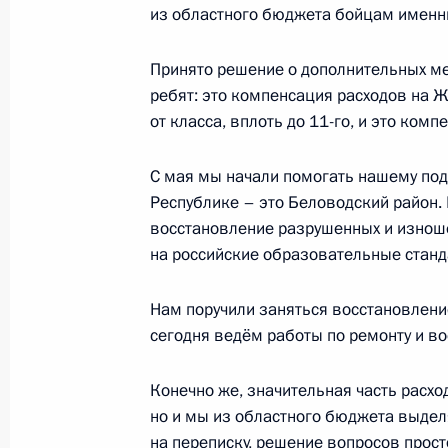
Андреем Травниковым
из областного бюджета бойцам именн
8 февраля 2018 года, 13:30
Принято решение о дополнительных м
ребят: это компенсация расходов на 
от класса, вплоть до 11-го, и это ком
Вручение премий Президента в обл
молодых учёных за 2017 год
С мая мы начали помогать нашему по
8 февраля 2018 года, 13:00
Республике – это Беловодский район.
восстановление разрушенных и изноше
на российские образовательные станд
Посещение Института ядерной физи
Нам поручили заняться восстановлени
8 февраля 2018 года, 12:30
сегодня ведём работы по ремонту и в
Конечно же, значительная часть расх
Владимир Путин прибыл в Новосиб
но и мы из областного бюджета выдел
на переписку, решение вопросов просто
7 февраля 2018 года, 20:00