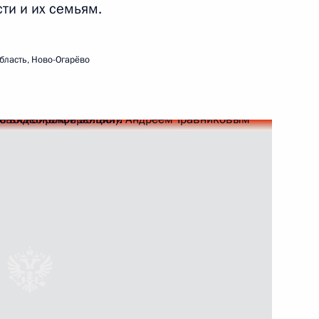
и и их семьям.
бласть, Ново-Огарёво
онной отрасли
ской области Андреем
восибирскую область