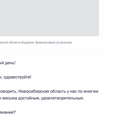
ствий пожаров в ряде
ирской области Андреем Травниковым (в режиме
ый день!
 здравствуйте!
говорить, Новосибирская область у нас по многим
с родителями учащихся
ы весьма достойные, удовлетворительные.
бь
нимание?