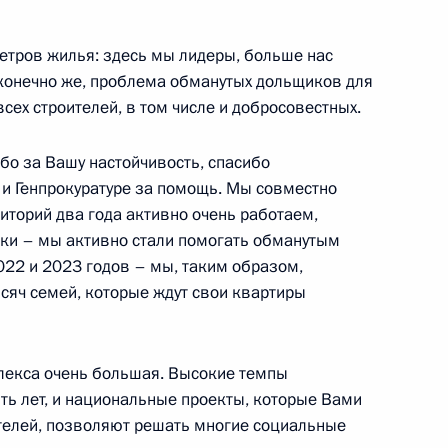
енно-Морского Флота
етров жилья: здесь мы лидеры, больше нас
, конечно же, проблема обманутых дольщиков для
 всех строителей, в том числе и добросовестных.
бо за Вашу настойчивость, спасибо
и Генпрокуратуре за помощь. Мы совместно
ные
Официальные
Правовая и
торий два года активно очень работаем,
сетевые ресурсы
техническая
чки – мы активно стали помогать обманутым
ссии
Президента России
информация
2022 и 2023 годов – мы, таким образом,
яч семей, которые ждут свои квартиры
MAX
О портале
ВКонтакте
Об использовании
ии
информации сайта
Rutube
О персональных
Telegram-канал
лекса очень большая. Высокие темпы
данных пользователей
YouTube
ть лет, и национальные проекты, которые Вами
зиденту
Написать в редакцию
телей, позволяют решать многие социальные
и —
ного