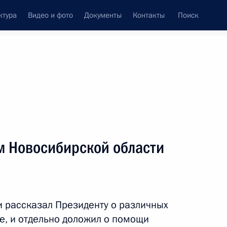
ктура
Видео и фото
Документы
Контакты
Поиск
Все темы
Подписаться на ленту
татов
м Новосибирской области
восибирскую область
и рассказал Президенту о различных
ской области Андреем
е, и отдельно доложил о помощи