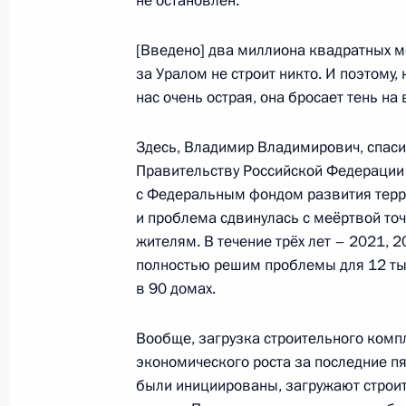
не остановлен.
Встреча с военнослужащими Во
[Введено] два миллиона квадратных м
26 июля 2026 года
за Уралом не строит никто. И поэтому
нас очень острая, она бросает тень на
Здесь, Владимир Владимирович, спаси
Правительству Российской Федерации 
Разделы сайта
Информацион
с Федеральным фондом развития терри
Президента
ресурсы
и проблема сдвинулась с меёртвой то
России
Президента Ро
жителям. В течение трёх лет – 2021, 
полностью решим проблемы для 12 тыс
События
Президент России
Текущий ресурс
в 90 домах.
Структура
Конституция Росс
Видео и фото
Государственная
Документы
Вообще, загрузка строительного комп
символика
Контакты
экономического роста за последние пя
Обратиться к Пре
Поиск
были инициированы, загружают строи
Президент Росси
гражданам школь