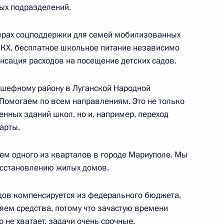
ых подразделений.
ерах соцподдержки для семей мобилизованных
ЖКХ, бесплатное школьное питание независимо
пенсация расходов на посещение детских садов.
асти науки и инноваций для
дшефному району в Луганской Народной
 Помогаем по всем направлениям. Это не только
нных зданий школ, но и, например, переход
арты.
ки имени Г.И.Будкера
ем одного из кварталов в городе Мариуполе. Мы
осстановлению жилых домов.
одов компенсируется из федерального бюджета,
ирск
яем средства, потому что зачастую времени
 не хватает, задачи очень срочные.