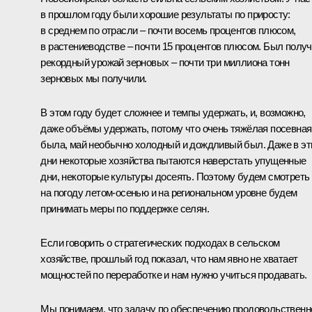
в прошлом году были хорошие результаты по приросту:
в среднем по отрасли – почти восемь процентов плюсом,
в растениеводстве – почти 15 процентов плюсом. Был полу
рекордный урожай зерновых – почти три миллиона тонн
зерновых мы получили.
В этом году будет сложнее и темпы удержать, и, возможно,
даже объёмы удержать, потому что очень тяжёлая посевная
была, май необычно холодный и дождливый был. Даже в эт
дни некоторые хозяйства пытаются наверстать упущенные
дни, некоторые культуры досеять. Поэтому будем смотреть
на погоду летом-осенью и на региональном уровне будем
принимать меры по поддержке селян.
Если говорить о стратегических подходах в сельском
хозяйстве, прошлый год показал, что нам явно не хватает
мощностей по переработке и нам нужно учиться продавать.
Мы понимаем, что задачу по обеспечению продовольственн