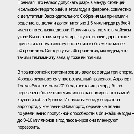
Понимая, что нельзя допускать разрыв между столицей
и сельской территорией, в этом году, в феврале, совместно
с депутатами Законодательного Собрания мы принимали
решение, выделяли дополнительно 1,5 миллиарда рублей
именно на сельские дороги. Получилось так, что в майском
указе Вы поставили ориентир – эту категорию дорог также
привести к нормативному состоянию в объёме не менее
50 процентов. Сегодня у нас 36 процентов, мы видим, что
такими темпами эту задачу тоже выполним.
В транспортной стратегии охватываем все виды транспорта.
Хорошо развивается у нас воздушный транспорт. Аэропорт
Толмачёво по итогам 2017 года поставил рекорд: было
перевезено более пяти миллионов пассажиров, это самый
крупный хаб за Уралом. И самое важное, у оператора
аэропорта, у компании «Новапорт», серьёзные планы
по увеличению пропускной способности в ближайшие годы 
до 9–10 миллионов в год пассажиров они планируют
перевозить.