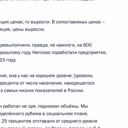
ющих ценах, то выросли. В сопоставимых ценах –
рщиками
ляция, цены выросли.
ревыполнили, правда, не намного, на 600
прошлому году. Неплохо поработали предприятия,
 производства ПВХ на заводе
5 году.
ия, она у нас на хорошем уровне, [уровень
роцента от числа населения, находящегося
из самых низких показателей в России.
льным заводом
и работал не зря, поднимал объёмы. Мы
ределённого рубежа в социальном плане.
 25 процентов отставали от среднего уровня