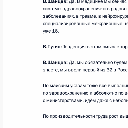
В.Шанцев:
Да. В медицине мы сейчас
Подписан закон об увеличении чис
системы здравоохранения: и в родовс
в Нижегородской области
заболеваниях, в травме, в нейрохирург
специализированные межрайонные цен
30 декабря 2013 года, 11:50
уже 16.
В.Путин:
Тенденция в этом смысле хоро
Распоряжения о выделении средств
Президента
В.Шанцев:
Да, мы обязательно будем 
23 декабря 2013 года, 12:50
знаете, мы ввели первый из 32 в Росс
По майским указам тоже всё выполнили
Кадровые изменения в системе МВ
по здравоохранению и абсолютно по 
с министерствами, идём даже с небо
4 декабря 2012 года, 10:10
По производительности труда рост выш