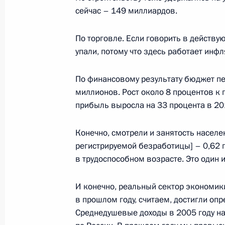
сейчас – 149 миллиардов.
По торговле. Если говорить в действу
Встреча с молодыми учёными-яде
упали, потому что здесь работает инф
19 сентября 2014 года, 20:25
По финансовому результату бюджет пе
миллионов. Рост около 8 процентов к 
Выступление на церемонии запуска
прибыль выросла на 33 процента в 201
«РусВинил»
Конечно, смотрели и занятость населен
19 сентября 2014 года, 18:25
регистрируемой безработицы] – 0,62 п
в трудоспособном возрасте. Это один 
Телемост с Горьковским автомоби
И конечно, реальный сектор экономик
19 сентября 2014 года, 18:20
в прошлом году, считаем, достигли оп
Среднедушевые доходы в 2005 году на