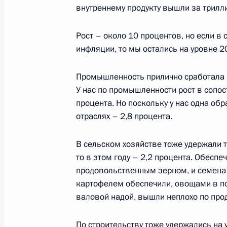
29 марта 2016 года, 16:00
внутреннему продукту вышли за трилл
Рост – около 10 процентов, но если в
Рабочая встреча с губернатором Н
инфляции, то мы остались на уровне 2
Валерием Шанцевым
Промышленность прилично сработала в
4 февраля 2016 года, 13:50
У нас по промышленности рост в сопо
процента. Но поскольку у нас одна об
отраслях – 2,8 процента.
Подписан Указ о праздновании 80
Новгорода
В сельском хозяйстве тоже удержали т
то в этом году – 2,2 процента. Обесп
22 сентября 2015 года, 17:30
продовольственным зерном, и семена 
картофелем обеспечили, овощами в по
валовой надой, вышли неплохо по про
Поездка в Нижегородскую область
19 сентября 2014 года
По строительству тоже удержались на 