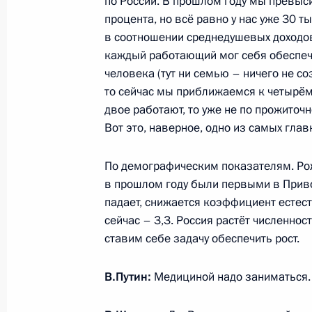
по России. В прошлом году мы превыси
процента, но всё равно у нас уже 30 ты
Посещение нового завода «РусВин
в соотношении среднедушевых доходов
19 сентября 2014 года, 18:15
каждый работающий мог себя обеспеч
человека (тут ни семью – ничего не со
то сейчас мы приближаемся к четырём –
двое работают, то уже не по прожито
Подписан Указ о досрочном прекр
Вот это, наверное, одно из самых глав
губернатора Нижегородской облас
30 мая 2014 года, 14:30
По демографическим показателям. Ро
в прошлом году были первыми в Прив
падает, снижается коэффициент естест
Встреча с губернатором Нижегород
сейчас – 3,3. Россия растёт численнос
Шанцевым
ставим себе задачу обеспечить рост.
30 мая 2014 года, 14:20
В.Путин:
Медициной надо заниматься.