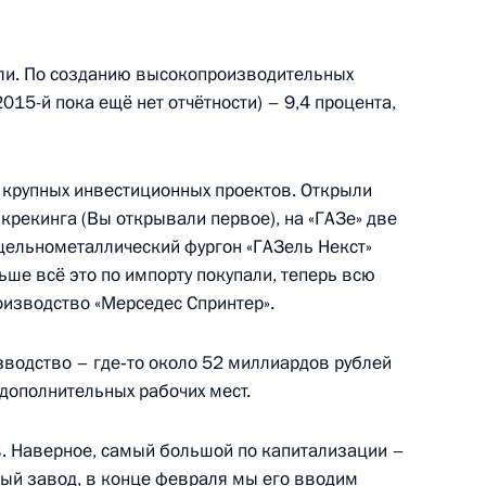
рденом «Родительская слава»
ли. По созданию высокопроизводительных
2015-й пока ещё нет отчётности) – 9,4 процента,
м управлении Следственного
и
 крупных инвестиционных проектов. Открыли
крекинга (Вы открывали первое), на «ГАЗе» две
цельнометаллический фургон «ГАЗель Некст»
ьше всё это по импорту покупали, теперь всю
оизводство «Мерседес Спринтер».
я поручений по итогам
дента в Нижегородской
зводство – где‑то около 52 миллиардов рублей
 дополнительных рабочих мест.
ов. Наверное, самый большой по капитализации –
ый завод, в конце февраля мы его вводим