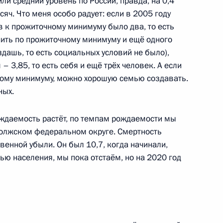
ли средний уровень по России, правда, на 0,4
сяч. Что меня особо радует: если в 2005 году
ил»
 к прожиточному минимуму было два, то есть
ить по прожиточному минимуму и ещё одного
здашь, то есть социальных условий не было),
 3,85, то есть себя и ещё трёх человек. А если
чному минимуму, можно хорошую семью создавать.
ащении полномочий
ных.
ти
ждаемость растёт, по темпам рождаемости мы
олжском федеральном округе. Смертность
венной убыли. Он был 10,7, когда начинали,
ской области Валерием
тью населения, мы пока отстаём, но на 2020 год