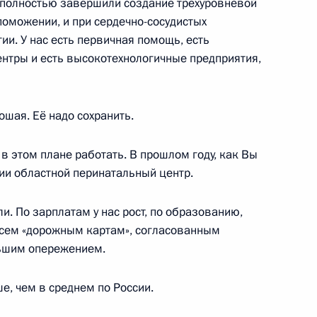
 полностью завершили создание трёхуровневой
ла мировых судей
поможении, и при сердечно-сосудистых
ии. У нас есть первичная помощь, есть
тры и есть высокотехнологичные предприятия,
шая. Её надо сохранить.
 из резервного фонда
в этом плане работать. В прошлом году, как Вы
ии областной перинатальный центр.
. По зарплатам у нас рост, по образованию,
Д
всем «дорожным картам», согласованным
льшим опережением.
е, чем в среднем по России.