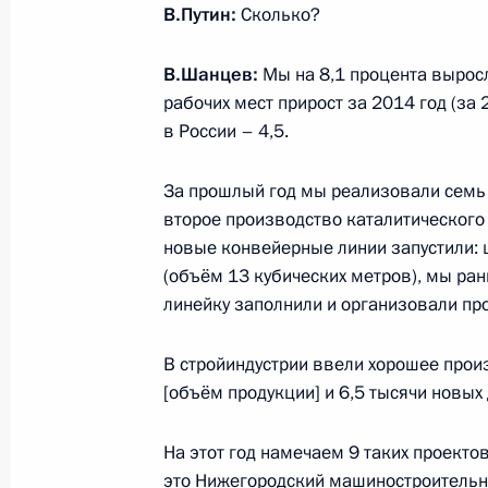
Награждение многодетных семей о
В.Путин:
Сколько?
2 июня 2012 года, 13:30
В.Шанцев:
Мы на 8,1 процента вырос
рабочих мест прирост за 2014 год (за 
в России – 4,5.
Кадровые изменения в следственно
комитета по Нижегородской област
За прошлый год мы реализовали семь
10 января 2012 года, 18:30
второе производство каталитического 
новые конвейерные линии запустили: 
(объём 13 кубических метров), мы ран
линейку заполнили и организовали пр
О ходе исполнения пункта 2 перечн
работы мобильной приёмной Прези
В стройиндустрии ввели хорошее прои
области
[объём продукции] и 6,5 тысячи новых
31 декабря 2011 года, 14:20
На этот год намечаем 9 таких проект
это Нижегородский машиностроительн