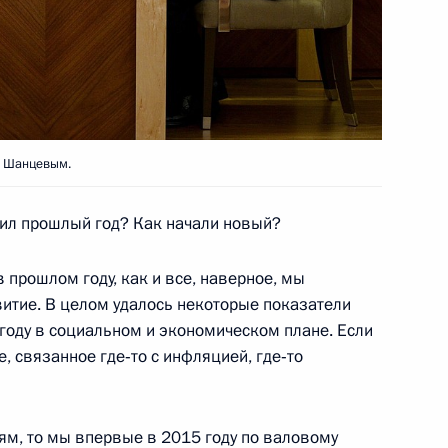
ническому сотрудничеству
ами
м Шанцевым.
ил прошлый год? Как начали новый?
прошлом году, как и все, наверное, мы
 70-летия Победы
витие. В целом удалось некоторые показатели
году в социальном и экономическом плане. Если
е, связанное где‑то с инфляцией, где‑то
 аэропорта Стригино
ям, то мы впервые в 2015 году по валовому