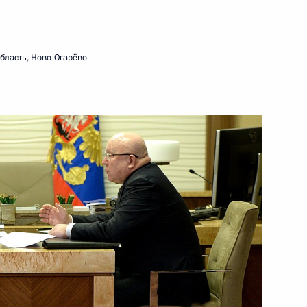
льного завода
бласть, Ново-Огарёво
исполняющим обязанности
ти