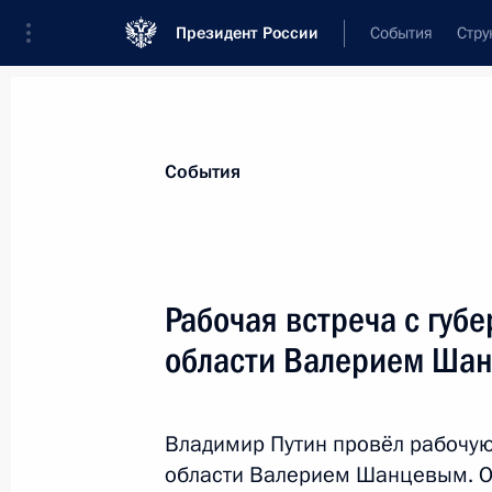
Президент России
События
Стру
Материалы по выбранной теме
События
Нижегородская область,
101 резул
Рабочая встреча с губ
Показа
области Валерием Ша
Беседа с работниками Горьковског
Владимир Путин провёл рабочую
6 декабря 2017 года, 18:00
области Валерием Шанцевым. О