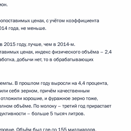
ион.
 сопоставимых ценах, с учётом коэффициента
ижегородской области
014 года, не меньше.
 2015 году, лучше, чем в 2014-м.
ставимых ценах, индекс физического объёма – 2,4
работка, добычи нет, то в обрабатывающих
0-летия основания Нижнего
емпы. В прошлом году выросли на 4,4 процента,
ечили себя зерном, причём качественным
отложили хорошие, и фуражное зерно тоже,
лном объёме. По молоку – третий год прирастает
дуктивности – больше 5 тысяч литров.
уровне. Объём был где‑то 155 миллиардов,