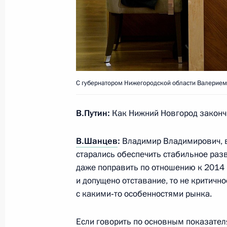
Поездка в Нижний Новгород
29 марта 2016 года
Заседание Комиссии по военно-тех
России с иностранными государств
С губернатором Нижегородской области Валерие
29 марта 2016 года, 17:50
В.Путин:
Как Нижний Новгород законч
В.Шанцев
:
Владимир Владимирович, в 
Посещение Нижегородского завода
старались обеспечить стабильное раз
29 марта 2016 года, 16:50
даже поправить по отношению к 2014 
и допущено отставание, то не критично
с какими‑то особенностями рынка.
Осмотр международного терминала
Если говорить по основным показател